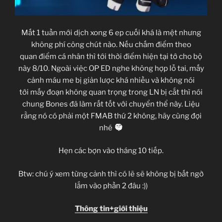
Mất 1 tuần mới dịch xong 6 ep cuối khá là mệt nhưng
không phí công chút nào. Nếu chấm điểm theo
quan điểm cá nhân thì tới thời điểm hiện tại tớ cho bộ
này 8/10. Ngoài việc OP ED nghe không hợp lỗ tai, mấy
cảnh máu me bị giản lược khá nhiều và không nói
tới mấy đoạn không quan trọng trong LN bị cắt thì nói
chung Bones đã làm rất tốt với chuyển thể này. Liệu
rằng nó có phải một FMAB thứ 2 không, hãy cùng đợi
nhé
Hẹn các bợn vào tháng 10 tiếp.
Btw: chú ý xem từng cảnh thì có lẽ sẽ không bị bất ngờ
lắm vào phần 2 đâu :))
Thông tin+giới thiệu