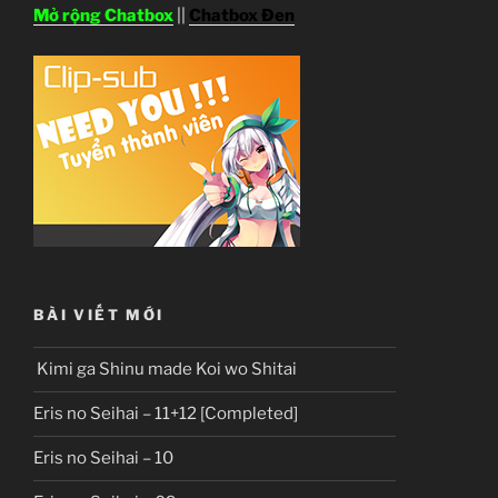
Mở rộng Chatbox
||
Chatbox Đen
BÀI VIẾT MỚI
Kimi ga Shinu made Koi wo Shitai
Eris no Seihai – 11+12 [Completed]
Eris no Seihai – 10