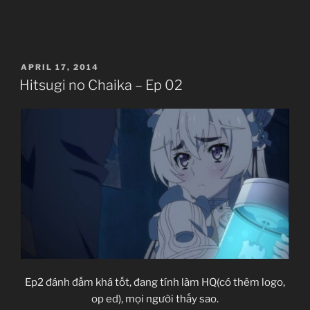
no
双頭犬（オルト
Chaika
ロス）
奇眼鳥（コ
–
カトリス）
独角馬
Ep
（ユニコーン）
猛禽獣
POSTED
APRIL 17, 2014
03”
（グリフォン）
大海
ON
Hitsugi no Chaika – Ep 02
魔（クラーケン）
装鎧竜
（ドラグーン）Trang Khải Long(Dragoon)
幻想樹（エント）
Ep2 đánh đấm khá tốt, đang tính làm HQ(có thêm logo,
op ed), mọi người thấy sao.