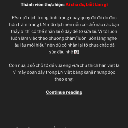
Thành viên thực hiện:
Ai chả đc, biết làm gì
P/s: ep1 dịch trong tình trạng quay quay đơ đơ do đọc
hơn trăm trang LN mới dịch nên nếu có chỗ nào các bạn
thấy b` thì có thể nhắn lại ở đây để tớ sửa lại. Vì tớ luôn
luôn làm việc theo phương châm”luôn luôn lắng nghe
lâu lâu mới hiểu” nên dù có nhắn lại tớ chưa chắc đã
sửa đâu nhé
Còn nữa, 1 số chỗ tớ để vừa eng vừa chú thích hán việt là
vì mấy đoạn đấy trong LN viết bằng kanji nhưng đọc
theo eng.
“Hitsugi
Continue reading
no
Chaika
–
Ep
01”