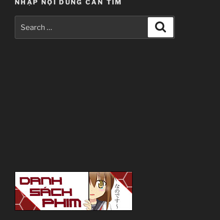
NHẬP NỘI DUNG CẦN TÌM
Search
Search
for:
---