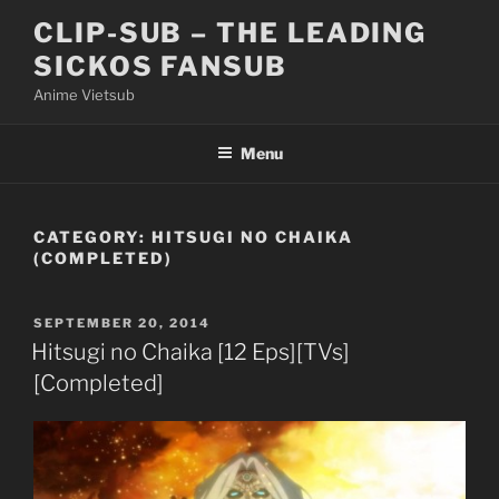
Skip
CLIP-SUB – THE LEADING
to
SICKOS FANSUB
content
Anime Vietsub
Menu
CATEGORY:
HITSUGI NO CHAIKA
(COMPLETED)
POSTED
SEPTEMBER 20, 2014
ON
Hitsugi no Chaika [12 Eps][TVs]
[Completed]