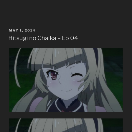
no
Chaika
–
Ep
POSTED
MAY 1, 2014
05”
ON
Hitsugi no Chaika – Ep 04