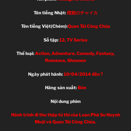
Tên tiếng Nhật:
棺姫のチャイカ
Tên tiếng Việt(Chém):
Quan Tài Công Chúa
Số tập:
12, TV Series
Thể loại:
Action, Adventure, Comedy, Fantasy,
Romance, Shounen
Ngày phát hành:
10/04/2014 đến ?
Hãng sản xuất:
Bôn
Nội dung phim
Hành trình đi thu thập tử thi của Loạn Phá Sư Huynh
Muội và Quan Tài Công Chúa.