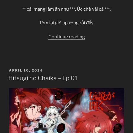
** cái mạng làm ăn như ***. Ức chế vãi cả ***.
Tóm lại giờ up xong rồi đấy.
“Hitsugi
Continue reading
no
Chaika
–
Ep
POSTED
APRIL 10, 2014
02”
ON
Hitsugi no Chaika – Ep 01