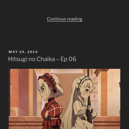
“Hitsugi
Continue reading
no
Chaika
[12
Eps]
POSTED
MAY 24, 2014
[TVs]
ON
Hitsugi no Chaika – Ep 06
[Completed]”