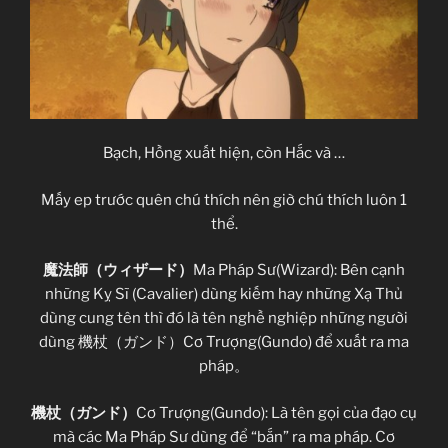
Bạch, Hồng xuất hiện, còn Hắc và …
Mấy ep trước quên chú thích nên giờ chú thích luôn 1
thể.
魔法師（ウィザード）
Ma Pháp Sư(Wizard): Bên cạnh
những Kỵ Sĩ (Cavalier) dùng kiếm hay những Xạ Thủ
dùng cung tên thì đó là tên nghề nghiệp những người
dùng 機杖（ガンド）Cơ Trượng(Gundo) để xuất ra ma
pháp。
機杖（ガンド）
Cơ Trượng(Gundo): Là tên gọi của đạo cụ
mà các Ma Pháp Sư dùng để “bắn” ra ma pháp. Cơ