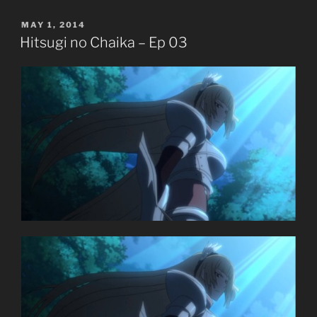
Ep
POSTED
MAY 1, 2014
04”
ON
Hitsugi no Chaika – Ep 03