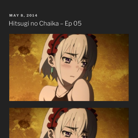
–
Ep
POSTED
MAY 8, 2014
06”
ON
Hitsugi no Chaika – Ep 05