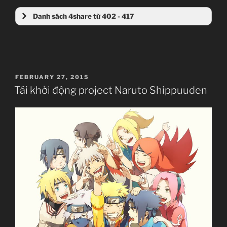
Danh sách 4share từ 402 - 417
POSTED
FEBRUARY 27, 2015
ON
Tái khởi động project Naruto Shippuuden