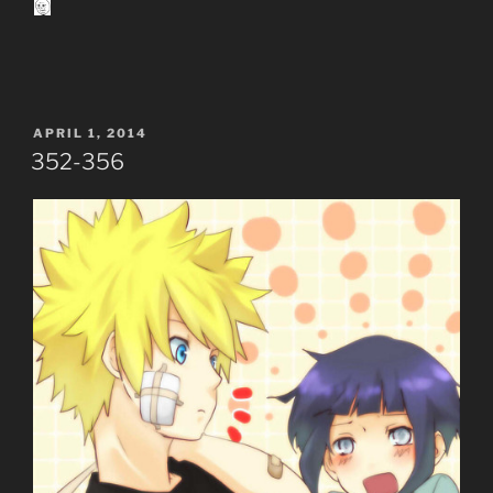
POSTED
APRIL 1, 2014
ON
352-356