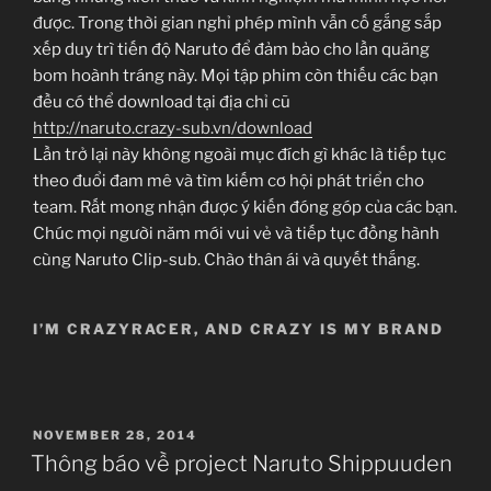
được. Trong thời gian nghỉ phép mình vẫn cố gắng sắp
xếp duy trì tiến độ Naruto để đảm bảo cho lần quăng
bom hoành tráng này. Mọi tập phim còn thiếu các bạn
đều có thể download tại địa chỉ cũ
http://naruto.crazy-sub.vn/download
Lần trở lại này không ngoài mục đích gì khác là tiếp tục
theo đuổi đam mê và tìm kiếm cơ hội phát triển cho
team. Rất mong nhận được ý kiến đóng góp của các bạn.
Chúc mọi người năm mới vui vẻ và tiếp tục đồng hành
cùng Naruto Clip-sub. Chào thân ái và quyết thắng.
I’M CRAZYRACER, AND CRAZY IS MY BRAND
POSTED
NOVEMBER 28, 2014
ON
Thông báo về project Naruto Shippuuden