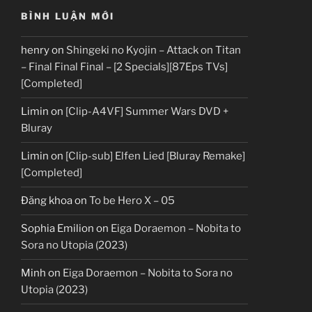
BÌNH LUẬN MỚI
henry
on
Shingeki no Kyojin – Attack on Titan
– Final Final Final – [2 Specials][87Eps TVs]
[Completed]
Limin
on
[Clip-A4VF] Summer Wars DVD +
Bluray
Limin
on
[Clip-sub] Elfen Lied [Bluray Remake]
[Completed]
Đăng khoa
on
To be Hero X – 05
Sophia Emilion
on
Eiga Doraemon – Nobita to
Sora no Utopia (2023)
Minh
on
Eiga Doraemon – Nobita to Sora no
Utopia (2023)