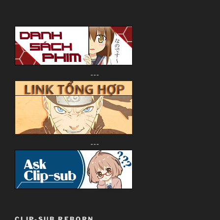
---
---
CLIP-SUB REBORN