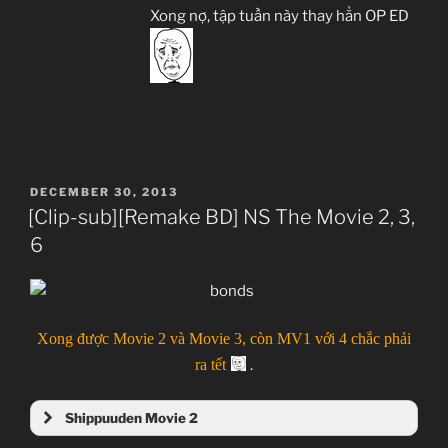
Xong nợ, tập tuần này thay hẳn OP ED
POSTED
DECEMBER 30, 2013
ON
[Clip-sub][Remake BD] NS The Movie 2, 3,
6
Xong được Movie 2 và Movie 3, còn MV1 với 4 chắc phải
ra tết
.
Shippuuden Movie 2