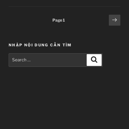
Posts
Next
Page
1
page
pagination
NHẬP NỘI DUNG CẦN TÌM
Search
Search
for: