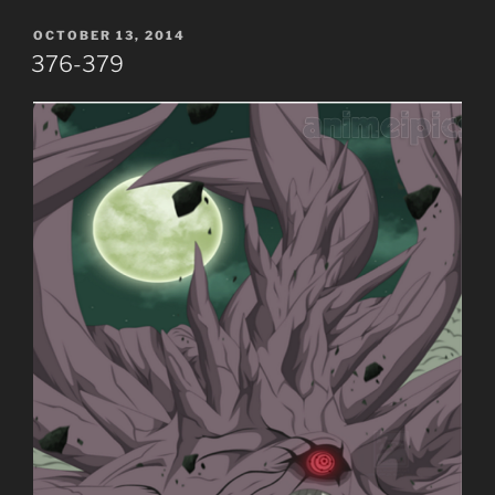
POSTED
OCTOBER 13, 2014
ON
376-379