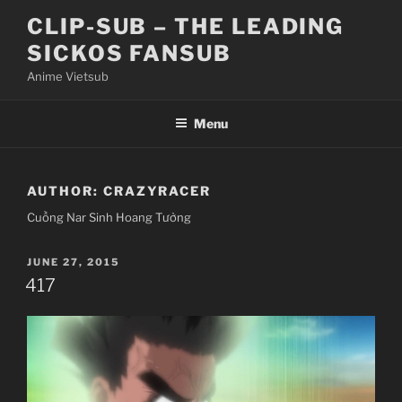
Skip
CLIP-SUB – THE LEADING
to
SICKOS FANSUB
content
Anime Vietsub
Menu
AUTHOR:
CRAZYRACER
Cuồng Nar Sinh Hoang Tưởng
POSTED
JUNE 27, 2015
ON
417