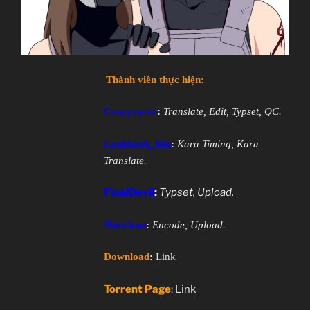
Thành viên thực hiện:
Crazyracer
:
Translate, Edit, Typset, QC.
Lankhanh_Rin
:
Kara Timing, Kara
Translate.
FinalDevil
:
Typset, Upload.
Shini-kun
:
Encode, Upload.
Download
:
Link
Torrent Page
:
Link