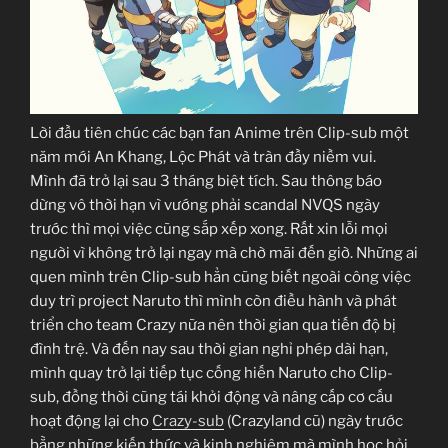
Lời đầu tiên chúc các bạn fan Anime trên Clip-sub một
năm mới An Khang, Lộc Phát và tràn đầy niềm vui.
Mình đã trở lại sau 3 tháng biệt tích. Sau thông báo
dừng vô thời hạn vì vướng phải scandal NVQS ngày
trước thì mọi việc cũng sắp xếp xong. Rất xin lỗi mọi
người vì không trở lại ngay mà chờ mãi đến giờ. Những ai
quen mình trên Clip-sub hẳn cũng biết ngoài công việc
duy trì project Naruto thì mình còn điều hành và phát
triển cho team Crazy nữa nên thời gian qua tiến độ bị
đình trệ. Và đến nay sau thời gian nghỉ phép dài hạn,
mình quay trở lại tiếp tục cống hiến Naruto cho Clip-
sub, đồng thời cũng tái khởi động và nâng cấp cơ cấu
hoạt động lại cho
Crazy-sub
(Crazyland cũ) ngày trước
bằng những kiến thức và kinh nghiệm mà mình học hỏi