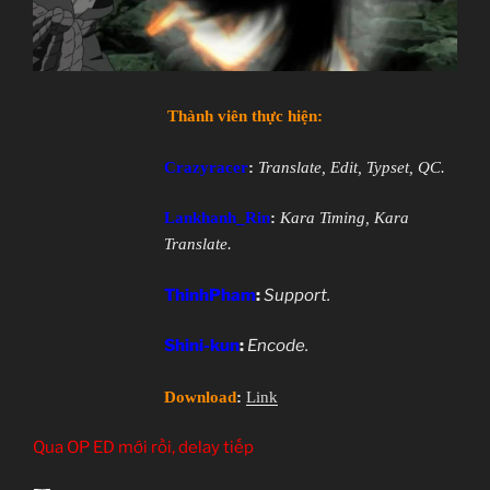
Thành viên thực hiện:
Crazyracer
:
Translate, Edit, Typset, QC.
Lankhanh_Rin
:
Kara Timing, Kara
Translate.
ThinhPham
:
Support.
Shini-kun
:
Encode.
Download
:
Link
Qua OP ED mới rồi, delay tiếp