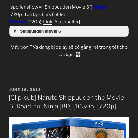
[spoiler show = “Shippuuden Movie 3”]
Mega
(720p+1080p):
Link Folder
Torrent
(720p):
Link
[/su_spoiler]
Shippuuden Movie 6
Mấy con TVs đang bị delay sẽ cố gắng rel trong tết cho
Mega
các bạn.
Torrent
POSTED
JUNE 16, 2013
ON
[Clip-sub] Naruto Shippuuden the Movie
6_Road_to_Ninja [BD] [1080p] [720p]