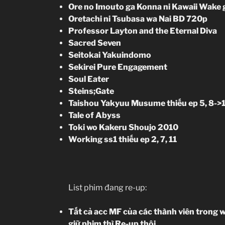
Ore no Imouto ga Konna ni Kawaii Wake 
Oretachi ni Tsubasa wa Nai BD 720p
Professor Layton and the Eternal Diva
Sacred Seven
Seitokai Yakuindomo
Sekirei Pure Engagement
Soul Eater
Steins;Gate
Taishou Yakyuu Musume thiếu ep 5, 8->
Tale of Abyss
Toki wo Kakeru Shoujo 2010
Working ss1 thiếu ep 2, 7, 11
List phim đang re-up:
Tất cả acc MF của các thành viên trong w
giữ phim thì Re-up thôi.