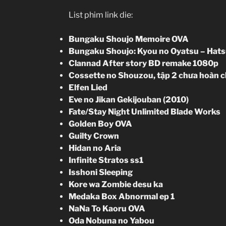
List phim link die:
Bungaku Shoujo Memoire OVA
Bungaku Shoujo: Kyou no Oyatsu – Hats
Clannad After story BD remake 1080p
Cossette no Shouzou, tập 2 chưa hoàn c
Elfen Lied
Eve no Jikan Gekijouban (2010)
Fate/Stay Night Unlimited Blade Works
Golden Boy OVA
Guilty Crown
Hidan no Aria
Infinite Stratos ss1
Isshoni Sleeping
Kore wa Zombie desu ka
Medaka Box Abnormal ep 1
NaNa To Kaoru OVA
Oda Nobuna no Yabou