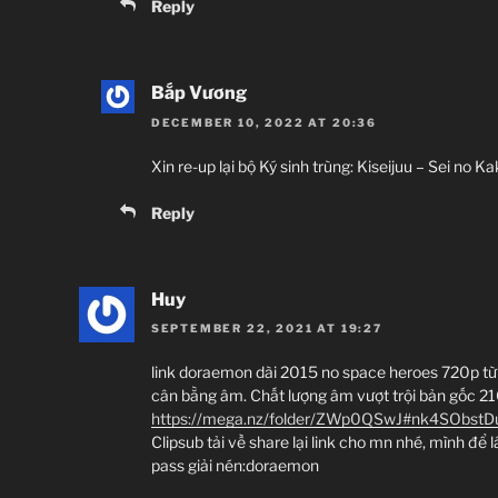
Reply
Bắp Vương
DECEMBER 10, 2022 AT 20:36
Xin re-up lại bộ Ký sinh trùng: Kiseijuu – Sei no 
Reply
Huy
SEPTEMBER 22, 2021 AT 19:27
link doraemon dài 2015 no space heroes 720p từ
cân bằng âm. Chất lượng âm vượt trội bản gốc 21
https://mega.nz/folder/ZWp0QSwJ#nk4SObst
Clipsub tải về share lại link cho mn nhé, mình để l
pass giải nén:doraemon