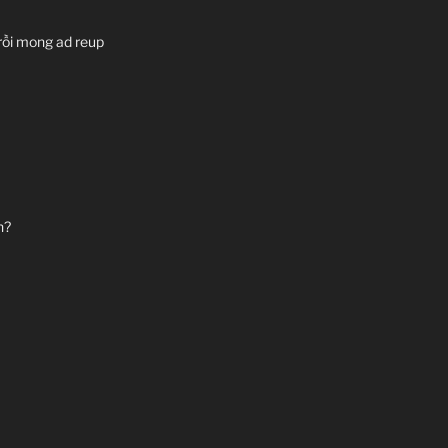
 rồi mong ad reup
n?