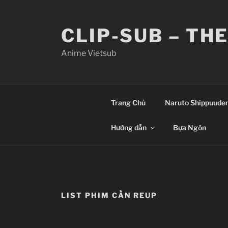
Skip
to
CLIP-SUB – TH
content
Anime Vietsub
Trang Chủ
Naruto Shippuude
Hướng dẫn
Bựa Ngôn
LIST PHIM CẦN REUP