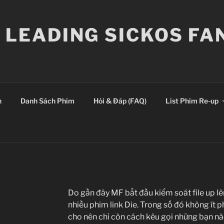
E LEADING SICKOS F
n
Danh Sách Phim
Hỏi & Đáp (FAQ)
List Phim Re-up
Do gần đây MF bắt đầu kiểm soát file up lê
nhiều phim link Die
. Trong số đó không ít p
cho nên chỉ còn cách kêu gọi những bạn nào