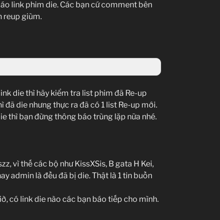
 báo link phim die. Các bạn cứ comment bên
n reup giùm.
ink die thì hãy kiểm tra list phim đã Re-up
ì đã die nhưng thực ra đã có 1 list Re-up mới.
die thì bạn đừng thông báo trùng lặp nữa nhé.
z, vì thế các bộ như KissXSis, B gata H Kei,
 admin là đều đã bị die. Thật là 1 tin buồn
, có link die nào các bạn báo tiếp cho mình.