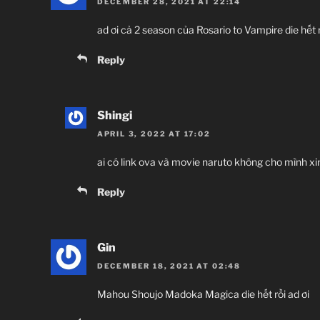
DECEMBER 28, 2021 AT 22:14
ad ơi cả 2 season của Rosario to Vampire die hết
Reply
Shingi
APRIL 3, 2022 AT 17:02
ai có link ova và movie naruto không cho mình xi
Reply
Gin
DECEMBER 18, 2021 AT 02:48
Mahou Shoujo Madoka Magica die hết rồi ad ơi