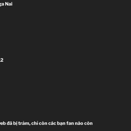
ga Nai
12
eb đã bị trảm, chỉ còn các bạn fan nào còn