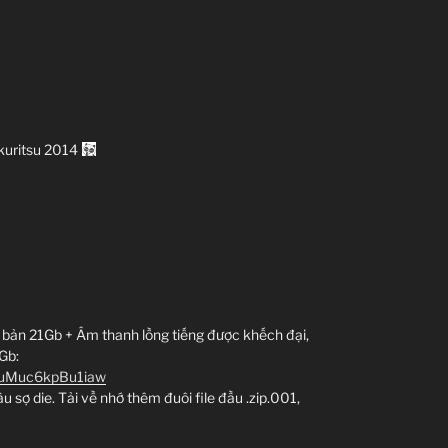
Kakuritsu 2014
 bản 21Gb + Âm thanh lồng tiếng được khếch đại,
Gb:
DuMuc6kpBu1iaw
âu sợ die. Tải về nhớ thêm đuôi file đầu .zip.001,