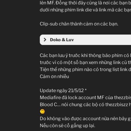
lên MF. Đồng thời đây cũng là nơi các bạn
dưới những phim link die và link mà các bạ
Clip-sub chân thành cảm ơn các bạn.
Doko & Luv
Các bạn lưu ý trước khi thông báo phim có l
trước vì có một số bạn xem những link cũ th
Tiện thể những phim nào có trong list link 
Cảm ơn nhiều
Update ngày 21/5/12 *
Mediafire đã lock account MF của thezzbisz
Blood C… nói chung các bộ có thezzbiszz hay
Do không vào được account nữa nên bây giờ
Nếu còn sẽ cố gắng up lại.