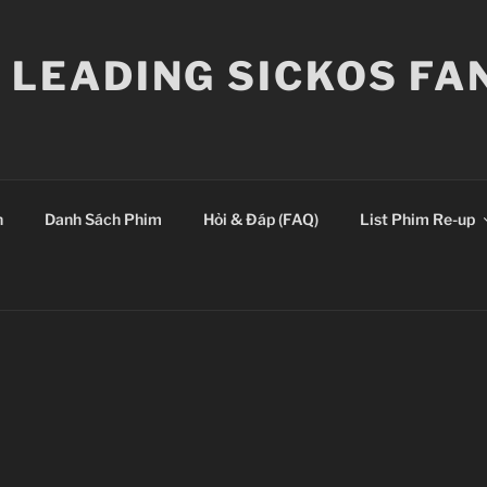
E LEADING SICKOS F
n
Danh Sách Phim
Hỏi & Đáp (FAQ)
List Phim Re-up