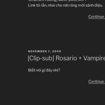
Link tô rần, nhai cho nát răng mới sành điệu.
Continue
POSTED
NOVEMBER 7, 2009
ON
[Clip-sub] Rosario + Vampir
Biết nói gì đây nhỉ?
Continue