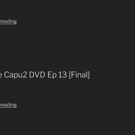
“[Clip-
 reading
sub]
Kämpfer
ep
06”
e Capu2 DVD Ep 13 [Final]
“[Clip-
 reading
sub]
Rosario
+
Vampire