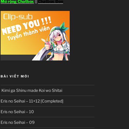
Mở rộng Chatbox
||
Chatbox Đen
BÀI VIẾT MỚI
Kimi ga Shinu made Koi wo Shitai
Eris no Seihai – 11+12 [Completed]
Eris no Seihai – 10
Eris no Seihai – 09