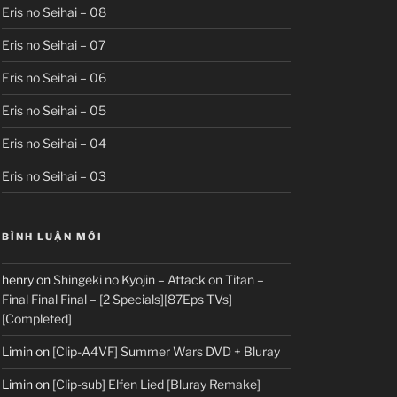
Eris no Seihai – 08
Eris no Seihai – 07
Eris no Seihai – 06
Eris no Seihai – 05
Eris no Seihai – 04
Eris no Seihai – 03
BÌNH LUẬN MỚI
henry
on
Shingeki no Kyojin – Attack on Titan –
Final Final Final – [2 Specials][87Eps TVs]
[Completed]
Limin
on
[Clip-A4VF] Summer Wars DVD + Bluray
Limin
on
[Clip-sub] Elfen Lied [Bluray Remake]