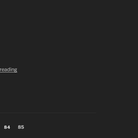
Capu2
DVD
Ep
13
[Final]”
“[Clip-
 reading
sub]
Kämpfer
Ep
5”
Page
Page
84
85