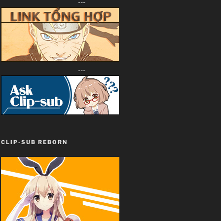
---
---
CLIP-SUB REBORN