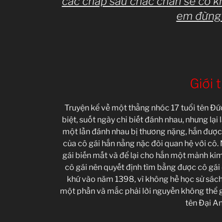
các chap sau chắc chắn sẽ có k
em đừng
Giới 
Truyện kể về một thằng nhóc 17 tuổi tên Đức
biệt, suốt ngày chỉ biết đánh nhau, nhưng lạ
một lần đánh nhau bị thương nặng, hắn được
của cô gái hắn nằng nặc đòi quan hệ với cô. 
gái biến mất và để lại cho hắn một mảnh kim
cô gái nên quyết định tìm bằng được cô gái 
khứ vào năm 1398, vì không hề học sử sách 
một phần và mắc phải lời nguyền không thể gi
tên Đại An