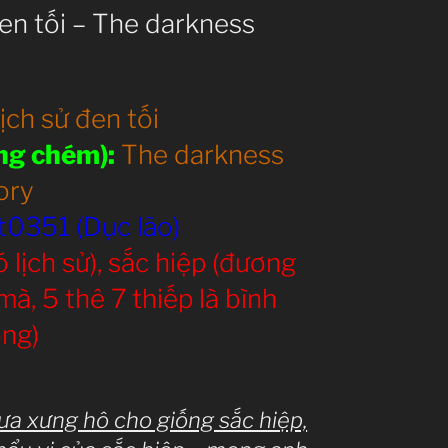
đen tối – The darkness
ịch sử đen tối
ừng chém):
The darkness
ory
t0351 (Dục lão)
 lịch sử), sắc hiệp (đương
à, 5 thê 7 thiếp là bình
ng)
hưa xưng hô cho giống sắc hiệp,