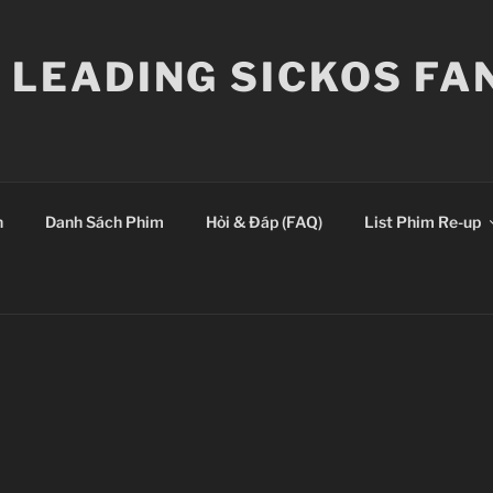
E LEADING SICKOS F
n
Danh Sách Phim
Hỏi & Đáp (FAQ)
List Phim Re-up