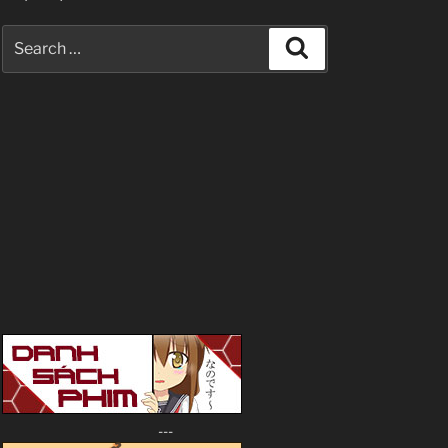
Search
Search
for:
---