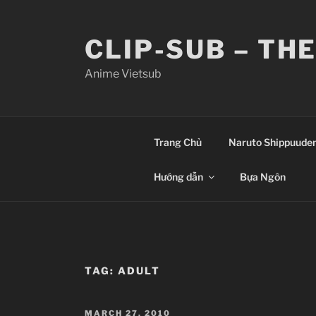
Skip
to
CLIP-SUB – TH
content
Anime Vietsub
Trang Chủ
Naruto Shippuude
Hướng dẫn
Bựa Ngôn
TAG:
ADULT
POSTED
MARCH 27, 2010