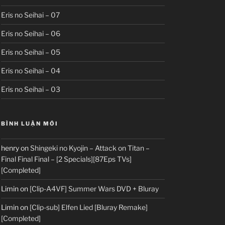
Eris no Seihai – 07
Eris no Seihai – 06
Eris no Seihai – 05
Eris no Seihai – 04
Eris no Seihai – 03
BÌNH LUẬN MỚI
henry
on
Shingeki no Kyojin – Attack on Titan –
Final Final Final – [2 Specials][87Eps TVs]
[Completed]
Limin
on
[Clip-A4VF] Summer Wars DVD + Bluray
Limin
on
[Clip-sub] Elfen Lied [Bluray Remake]
[Completed]