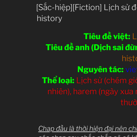
ON
[Sắc-hiệp][Fiction] Lịch sử 
history
Tiêu đề việt:
L
Tiêu đề anh (Dịch sai đ
hist
Nguyên tác:
vie
Thể loại:
Lịch sử (chém gió
nhiên), harem (ngày xưa m
thườ
Chap đầu là thời hiện đại nên c