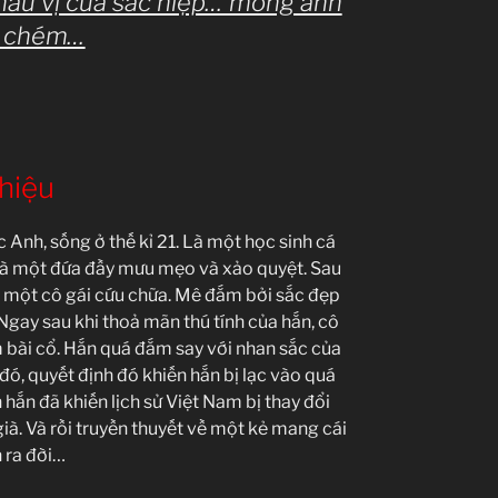
hẩu vị của sắc hiệp… mong anh
 chém…
thiệu
 Anh, sống ở thế kỉ 21. Là một học sinh cá
i là một đứa đầy mưu mẹo và xảo quyệt. Sau
 một cô gái cứu chữa. Mê đắm bởi sắc đẹp
Ngay sau khi thoả mãn thú tính của hắn, cô
 bài cổ. Hắn quá đắm say với nhan sắc của
đó, quyết định đó khiến hắn bị lạc vào quá
hắn đã khiến lịch sử Việt Nam bị thay đổi
à. Và rồi truyền thuyết về một kẻ mang cái
 ra đời…