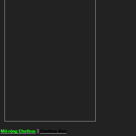
Mở rộng Chatbox
||
Chatbox Đen