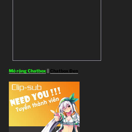
Mở rộng Chatbox
||
Chatbox Đen