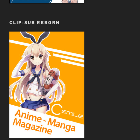
CLIP-SUB REBORN