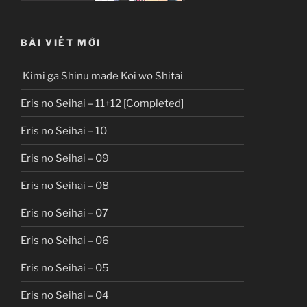
BÀI VIẾT MỚI
Kimi ga Shinu made Koi wo Shitai
Eris no Seihai – 11+12 [Completed]
Eris no Seihai – 10
Eris no Seihai – 09
Eris no Seihai – 08
Eris no Seihai – 07
Eris no Seihai – 06
Eris no Seihai – 05
Eris no Seihai – 04