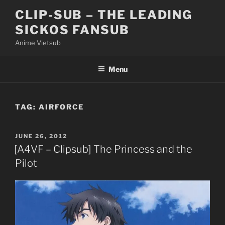
Skip
CLIP-SUB – THE LEADING
to
SICKOS FANSUB
content
Anime Vietsub
Menu
TAG:
AIRFORCE
POSTED
JUNE 26, 2012
ON
[A4VF – Clipsub] The Princess and the
Pilot