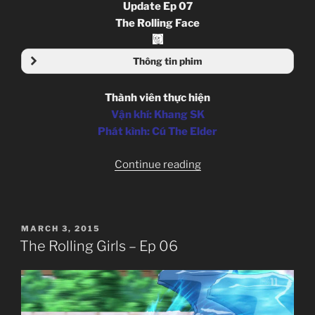
Update Ep 07
The Rolling Face
Thông tin phim
Thành viên thực hiện
Vận khí: Khang SK
Phát kình: Cú The Elder
“The
Continue reading
Rolling
Girls
–
POSTED
MARCH 3, 2015
Ep
ON
The Rolling Girls – Ep 06
07”