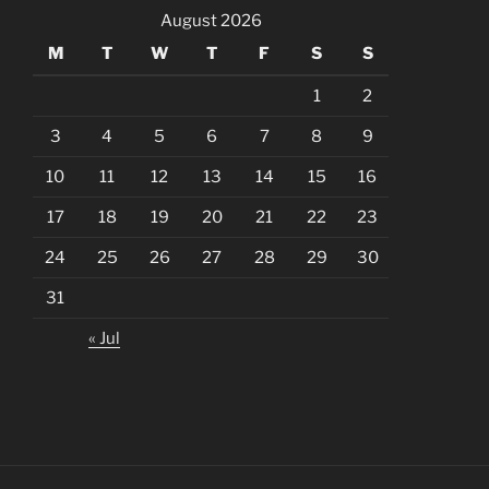
August 2026
M
T
W
T
F
S
S
1
2
3
4
5
6
7
8
9
10
11
12
13
14
15
16
17
18
19
20
21
22
23
24
25
26
27
28
29
30
31
« Jul