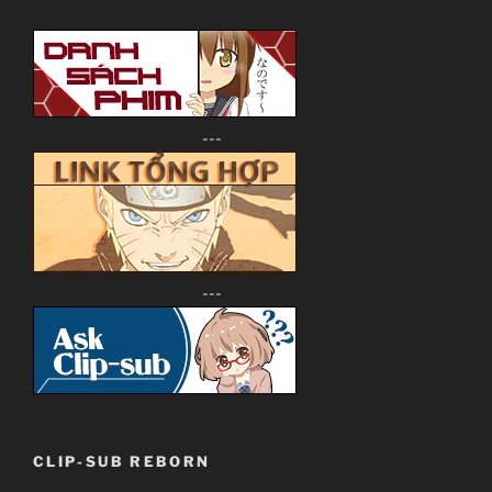
---
---
CLIP-SUB REBORN