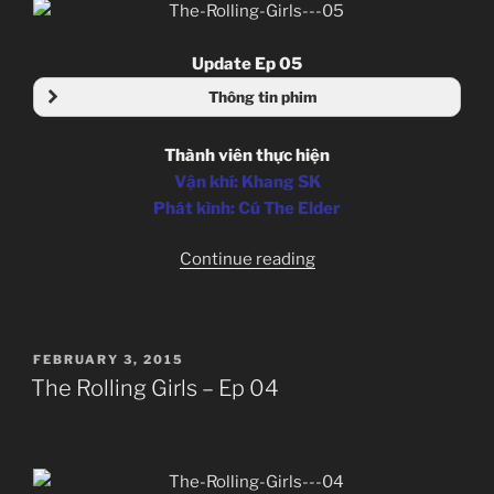
Update Ep 05
Thông tin phim
Thành viên thực hiện
Vận khí: Khang SK
Phát kình: Cú The Elder
“The
Continue reading
Rolling
Girls
–
POSTED
FEBRUARY 3, 2015
Ep
ON
The Rolling Girls – Ep 04
05”