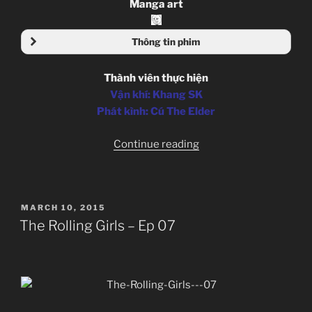
Manga art
Thông tin phim
Thành viên thực hiện
Vận khí: Khang SK
Phát kình: Cú The Elder
“The
Continue reading
Rolling
Girls
–
POSTED
MARCH 10, 2015
Ep
ON
The Rolling Girls – Ep 07
08-
09”