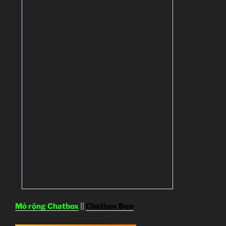
Mở rộng Chatbox
||
Chatbox Đen