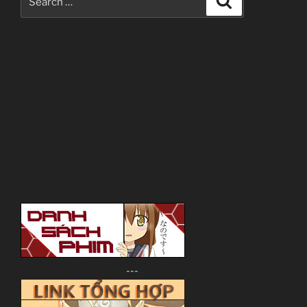
for:
---