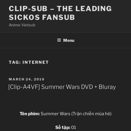
Skip
CLIP-SUB – THE LEADING
to
SICKOS FANSUB
content
Anime Vietsub
Menu
TAG:
INTERNET
POSTED
MARCH 24, 2010
ON
[Clip-A4VF] Summer Wars DVD + Bluray
Tên phim:
Summer Wars (Trận chiến mùa hè)
Số tập:
01