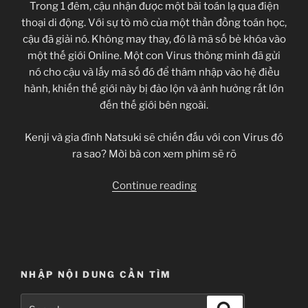
Trong 1 đêm, cậu nhận được một bài toán lạ qua điện
thoại di động. Với sự tò mò của một thần đồng toán học,
cậu đã giải nó. Không may thay, đó là mã số bẻ khóa vào
một thế giới Online. Một con Virus thông minh đã gửi
nó cho cậu và lấy mã số đó để thâm nhập vào hệ điều
hành, khiến thế giới này bị đảo lộn và ảnh hưởng rất lớn
đến thế giới bên ngoài.
Kenji và gia đình Natsuki sẽ chiến đấu với con Virus đó
ra sao? Mời bà con xem phim sẽ rõ
“[Clip-
Continue reading
A4VF]
Summer
Wars
DVD
+
NHẬP NỘI DUNG CẦN TÌM
Bluray”
Search
Search