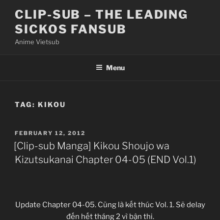
Skip
CLIP-SUB – THE LEADING
to
SICKOS FANSUB
content
Anime Vietsub
Menu
TAG:
KIKOU
POSTED
FEBRUARY 12, 2012
ON
[Clip-sub Manga] Kikou Shoujo wa
Kizutsukanai Chapter 04-05 (END Vol.1)
Update Chapter 04-05. Cũng là kết thúc Vol. 1. Sẽ delay
đến hết tháng 2 vì bận thi.