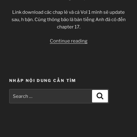
Link download các chap lẻ và cả Vol 1 mình sẽ update
sau, h bận. Cũng thông báo là bản tiếng Anh đã có đến
chapter 17.
“[Clip-
Continue reading
sub
Manga]
Kikou
Shoujo
wa
NHẬP NỘI DUNG CẦN TÌM
Kizutsukanai
Chapter
Search
Search
04-
for:
05
(END
Vol.1)”