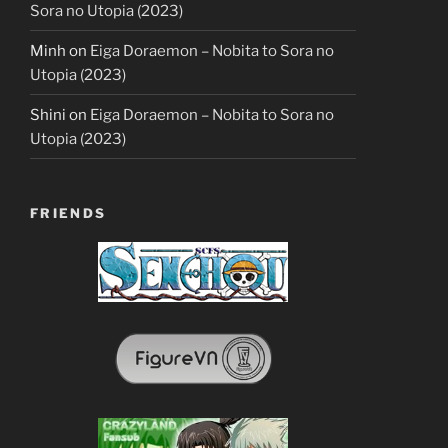
Sora no Utopia (2023)
Minh
on
Eiga Doraemon – Nobita to Sora no
Utopia (2023)
Shini
on
Eiga Doraemon – Nobita to Sora no
Utopia (2023)
FRIENDS