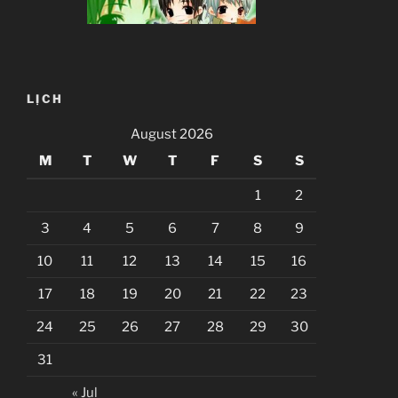
LỊCH
August 2026
M
T
W
T
F
S
S
1
2
3
4
5
6
7
8
9
10
11
12
13
14
15
16
17
18
19
20
21
22
23
24
25
26
27
28
29
30
31
« Jul