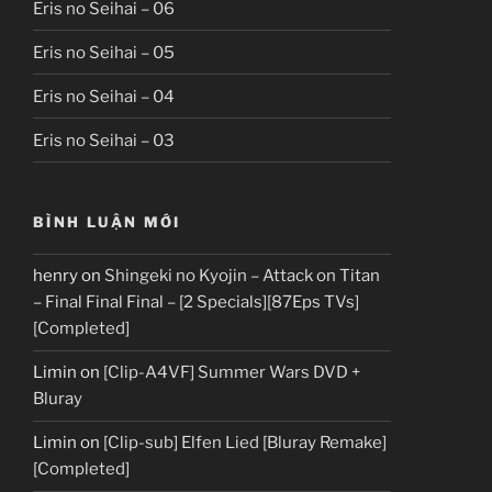
Eris no Seihai – 06
Eris no Seihai – 05
Eris no Seihai – 04
Eris no Seihai – 03
BÌNH LUẬN MỚI
henry
on
Shingeki no Kyojin – Attack on Titan
– Final Final Final – [2 Specials][87Eps TVs]
[Completed]
Limin
on
[Clip-A4VF] Summer Wars DVD +
Bluray
Limin
on
[Clip-sub] Elfen Lied [Bluray Remake]
[Completed]