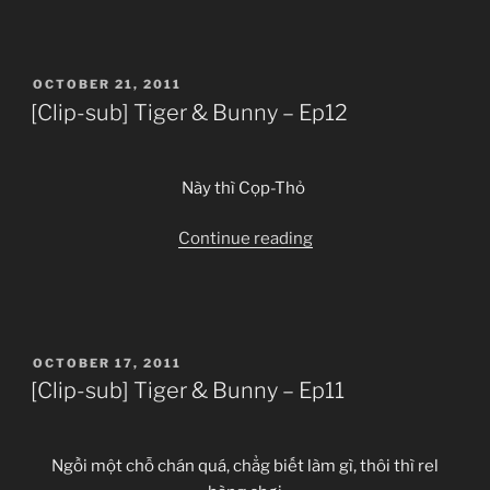
Tiger
&
Bunny
POSTED
OCTOBER 21, 2011
–
ON
[Clip-sub] Tiger & Bunny – Ep12
Ep13”
Này thì Cọp-Thỏ
“[Clip-
Continue reading
sub]
Tiger
&
Bunny
POSTED
OCTOBER 17, 2011
–
ON
[Clip-sub] Tiger & Bunny – Ep11
Ep12”
Ngồi một chỗ chán quá, chẳg biết làm gì, thôi thì rel