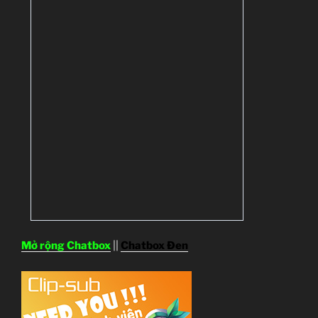
Mở rộng Chatbox
||
Chatbox Đen