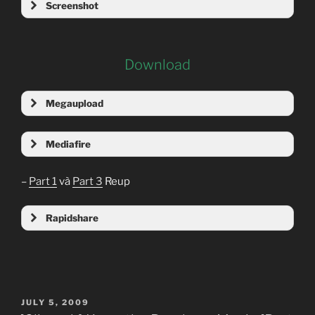
Screenshot
Download
Megaupload
Mediafire
–
Part 1
và
Part 3
Reup
Rapidshare
POSTED
JULY 5, 2009
ON