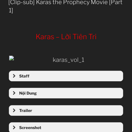
[Clip-sub] Karas the Prophecy Movie [Part
1]
Karas – Lời Tiên Tri
Staff
Translator: Cherry – bê kun (bê cool)
Nội Dung
Editor: Thezzbiszz (bù nhìn)
Trailer
Typeset: Thezzbiszz (bù nhìn) & A-party
Timing: A-party
Screenshot