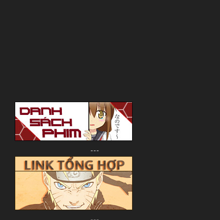
---
---