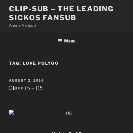
Skip
CLIP-SUB – THE LEADING
to
SICKOS FANSUB
content
Anime Vietsub
Menu
TAG:
LOVE POLYGO
POSTED
AUGUST 2, 2014
ON
Glasslip – 05