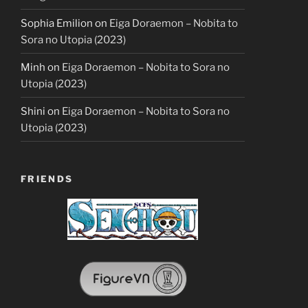
Sophia Emilion
on
Eiga Doraemon – Nobita to
Sora no Utopia (2023)
Minh
on
Eiga Doraemon – Nobita to Sora no
Utopia (2023)
Shini
on
Eiga Doraemon – Nobita to Sora no
Utopia (2023)
FRIENDS