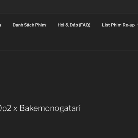
E LEADING SICKOS F
n
Danh Sách Phim
Hỏi & Đáp (FAQ)
List Phim Re-up
 Op2 x Bakemonogatari