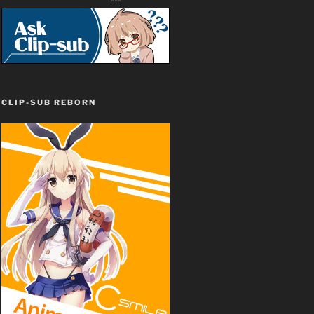
CLIP-SUB REBORN