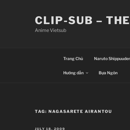
Skip
to
CLIP-SUB – TH
content
Anime Vietsub
Trang Chủ
Naruto Shippuude
Hướng dẫn
Bựa Ngôn
TAG:
NAGASARETE AIRANTOU
POSTED
JULY 18, 2009