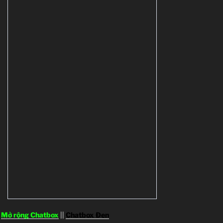
Mở rộng Chatbox
||
Chatbox Đen