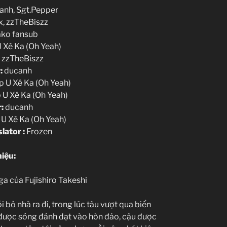
anh, Sgt.Pepper
x, zzTheBiszz
ako fansub
 Xê Ka (Oh Yeah)
:
zzTheBiszz
:
ducanh
p U Xê Ka (Oh Yeah)
 U Xê Ka (Oh Yeah)
:
ducanh
U Xê Ka (Oh Yeah)
slator
:
Frozen
hiệu:
 của Fujishiro Takeshi
i bỏ nhà ra đi, trong lúc tàu vượt qua biển
 được sóng đánh dạt vào hòn đảo, cậu được