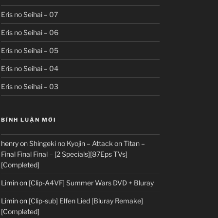
Eris no Seihai – 07
Eris no Seihai – 06
Eris no Seihai – 05
Eris no Seihai – 04
Eris no Seihai – 03
BÌNH LUẬN MỚI
henry
on
Shingeki no Kyojin – Attack on Titan –
Final Final Final – [2 Specials][87Eps TVs]
[Completed]
Limin
on
[Clip-A4VF] Summer Wars DVD + Bluray
Limin
on
[Clip-sub] Elfen Lied [Bluray Remake]
[Completed]