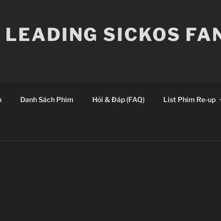
E LEADING SICKOS F
n
Danh Sách Phim
Hỏi & Đáp (FAQ)
List Phim Re-up