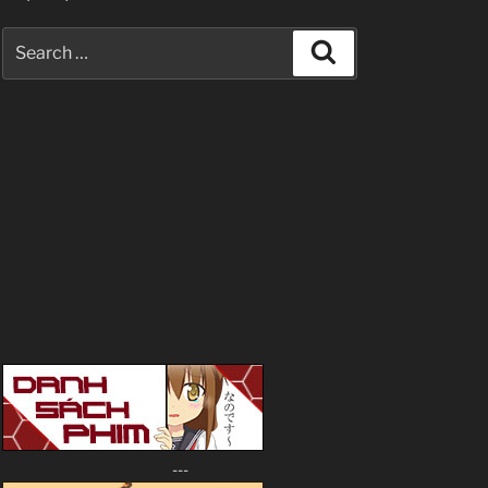
Search
Search
for:
---