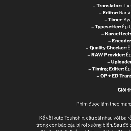
– Translator:
duc
– Editor:
Rarsi
– Timer
: Ay
– Typesetter:
Ép U
– K
araeffect
– Encoder
– Quality Checker:
É
– RAW Provider:
Ép
– Uploa
der
– Timing Editer:
Ép 
– OP + ED Tran
Giới t
Phim được làm theo manga
Kể về Ikuto Touhohin, cậu cãi nhau với ba rồ
trong cơn bão cậu bị rơi xuống biển. Sau đó