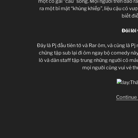
một cô gái “câu” sống. Mọi người trên đảo rấ
ra một bí mật “khủng khiếp”, liệu cậu có vư
biết đi
Đôi lời 
Đây là Pj đầu tiên tớ và Rar ôm, và cũng là P
chững tập sub lại đi ôm ngay bộ comedy này,
lò và dàn staff tập trung những người có máu
mọi người cùng vui vẻ th
Th
Continue