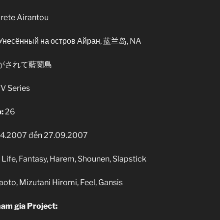
ete Airantou
nd, Унесённый на остров Айран, 蓝兰岛, NA
がされて藍蘭島
V Series
:
26
4.2007 đến 27.09.2007
ife, Fantasy, Harem, Shounen, Slapstick
to, Mizutani Hiromi, Feel, Gansis
am gia Project: