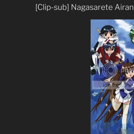
ON
[Clip-sub] Nagasarete Aira