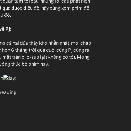
t quan tâm tới cậu, nhưng rồi cậu phát hiện
ợt qua được điều đó, hãy cùng xem phim để
ều đó.
về Pj:
j mà cả hai đứa thấy khó nhằn nhất, mới chập
 hơn 6 tháng trôi qua cuối cùng Pj cũng ra
 mặt trên clip-sub lại (Không có tớ). Mong
ưởng thức bộ phim này.
ân
“[Clip-
 reading
sub]
Nagasarete
Airantou”