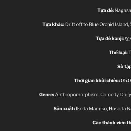
Tựa đề:
Nagasar
Tựa khác:
Drift off to Blue Orchid Isla
Tựa đề kanji:
な
Thể loại:
T
Số tập
Thời gian khởi chiếu:
05.0
Genre:
Anthropomorphism, Comedy, Daily L
Sản xuất:
Ikeda Mamiko, Hosoda Nao
Các thành viên th