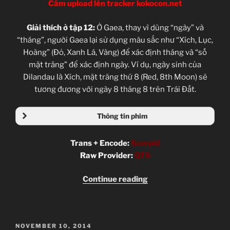
Cấm upload lên tracker kokocon.net
Giải thích ở tập 12:
Ở Gaea, thay vì dùng “ngày” và
“tháng”, người Gaea lại sử dụng màu sắc như “Xích, Lục,
Hoàng” (Đỏ, Xanh Lá, Vàng) để xác định tháng và “số
mặt trăng” để xác định ngày. Ví dụ, ngày sinh của
Dilandau là Xích, mặt trăng thứ 8 (Red, 8th Moon) sẽ
tương đương với ngày 8 tháng 8 trên Trái Đất.
Thông tin phim
Trans + Encode:
Scorpid
Raw Provider:
QTS
“The
Continue reading
Vision
of
Escaflowne
POSTED
NOVEMBER 10, 2014
[BD