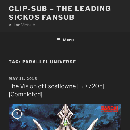
Skip
CLIP-SUB – THE LEADING
to
SICKOS FANSUB
content
Anime Vietsub
Menu
TAG:
PARALLEL UNIVERSE
POSTED
MAY 11, 2015
ON
The Vision of Escaflowne [BD 720p]
[Completed]