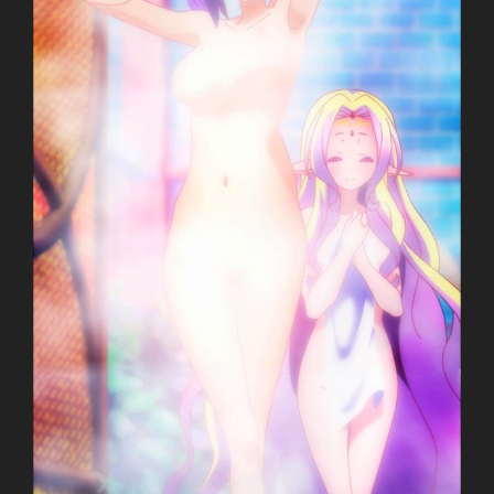
No Game No Life
ノーゲーム・ノーライフ
TV Series
Unknown
09.04.2014 đến ??
Madhouse
Ecchi, Fantasy, Novel, Parallel Universe,
Seinen, Adventure, Comedy
~Thành viên thực hiện~
Zenko
JJ-Channel
Giới thiệu nội dung: