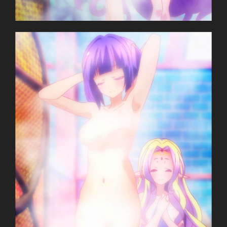
Anh em nhà Yu-Gi-Oh! lạc vào xứ sở thần tiên.