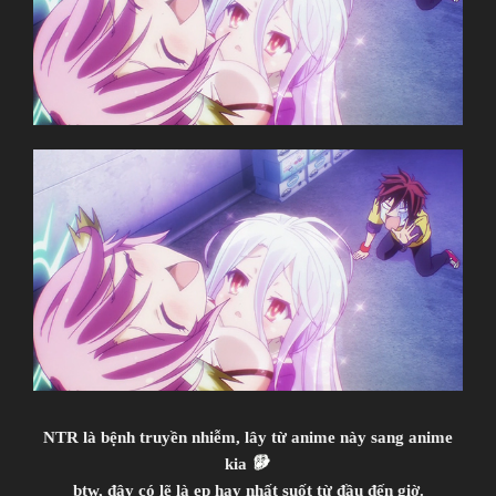
No Game No Life
ノーゲーム・ノーライフ
TV Series
Unknown
09.04.2014 đến ??
Madhouse
Ecchi, Fantasy, Novel, Parallel Universe,
Seinen, Adventure, Comedy
~Thành viên thực hiện~
Zenko
NTR là bệnh truyền nhiễm, lây từ anime này sang anime
JJ-Channel
kia
btw, đây có lẽ là ep hay nhất suốt từ đầu đến giờ.