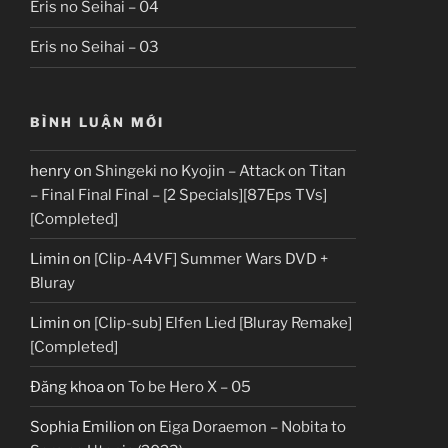
Eris no Seihai – 04
Eris no Seihai – 03
BÌNH LUẬN MỚI
henry
on
Shingeki no Kyojin – Attack on Titan
– Final Final Final – [2 Specials][87Eps TVs]
[Completed]
Limin
on
[Clip-A4VF] Summer Wars DVD +
Bluray
Limin
on
[Clip-sub] Elfen Lied [Bluray Remake]
[Completed]
Đăng khoa
on
To be Hero X – 05
Sophia Emilion
on
Eiga Doraemon – Nobita to