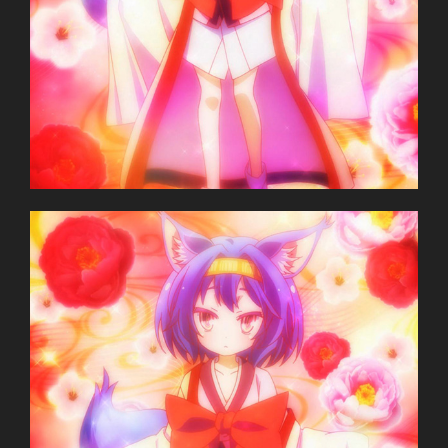
ノーゲーム・ノーライフ
TV Series
Unknown
09.04.2014 đến ??
Madhouse
Ecchi, Fantasy, Novel, Parallel Universe,
Seinen, Adventure, Comedy
~Thành viên thực hiện~
Zenko
JJ-Channel
Giới thiệu nội dung:
Anh em nhà Yu-Gi-Oh! lạc vào xứ sở thần tiên.