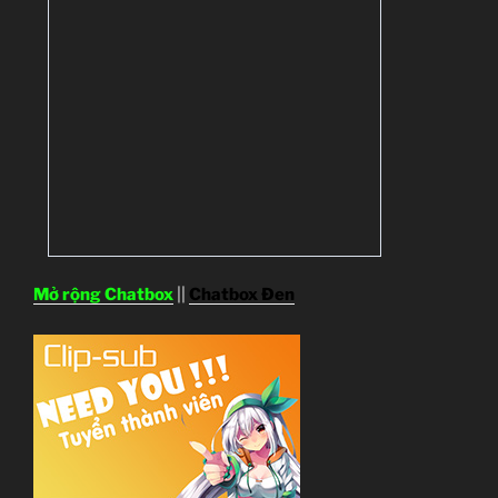
Mở rộng Chatbox
||
Chatbox Đen