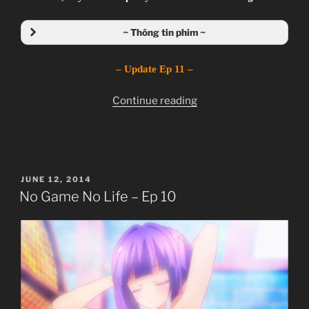
Giới thiệu nội dung:
Anh em nhà Yu-Gi-Oh! lạc vào xứ sở thần tiên.
~ Thông tin phim ~
– Update Ep 11 –
“No
Continue reading
Game
No
Life
–
POSTED
JUNE 12, 2014
Ep
ON
No Game No Life – Ep 10
11”