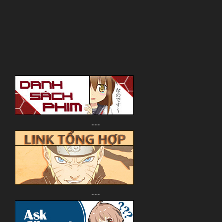
TV Series
Unknown
09.04.2014 đến ??
Madhouse
Ecchi, Fantasy, Novel, Parallel Universe,
Seinen, Adventure, Comedy
~Thành viên thực hiện~
Zenko
---
JJ-Channel
Giới thiệu nội dung:
Anh em nhà Yu-Gi-Oh! lạc vào xứ sở thần tiên.
---