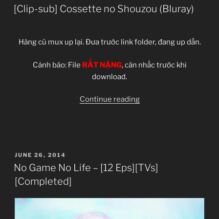
ON
[Clip-sub] Cossette no Shouzou (Bluray)
720p]
[Completed]”
Hàng cũ mux up lại. Đưa trước link folder, đang up dần.
Cảnh báo: File
RẤT NẶNG
, cân nhắc trước khi
download.
“[Clip-
Continue reading
sub]
Cossette
no
Shouzou
POSTED
JUNE 26, 2014
(Bluray)”
ON
No Game No Life – [12 Eps][TVs]
[Completed]