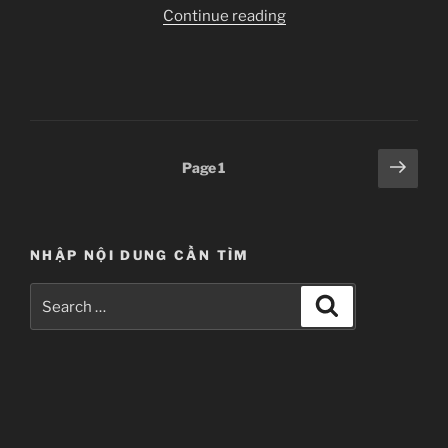
“No
Continue reading
Game
No
Life
–
Ep
08”
Posts
Next
Page
1
page
pagination
NHẬP NỘI DUNG CẦN TÌM
Search
Search
for:
No Game No Life
ノーゲーム・ノーライフ