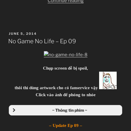
“No
Continue reading
Game
No
Life
–
POSTED
JUNE 5, 2014
Ep
ON
No Game No Life – Ep 09
10”
Chụp screen dễ bị spoil,
thôi thì dùng artwork cho có fanservice vậy
Click vào ảnh để phóng to nhóe
~ Thông tin phim ~
No Game No Life
– Update Ep 09 –
ノーゲーム・ノーライフ