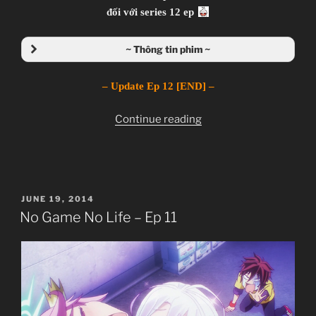
đối với series 12 ep
~ Thông tin phim ~
– Update Ep 12 [END] –
“No
Continue reading
Game
No
Life
–
POSTED
JUNE 19, 2014
[12
ON
No Game No Life – Ep 11
Eps]
[TVs]
[Completed]”