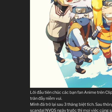
Lời đầu tiên chúc các bạn fan Anime trên C
tràn đầy niềm vui.
Mình đã trở lại sau 3 tháng biệt tích. Sau th
scandal NVQS ngày trước thì mọi việc cũng sắ