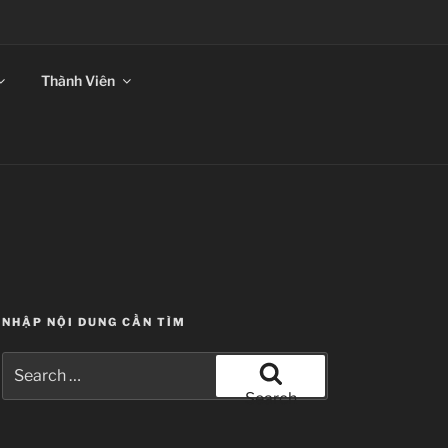
ANSUB
Thành Viên
NHẬP NỘI DUNG CẦN TÌM
Search
for:
Search