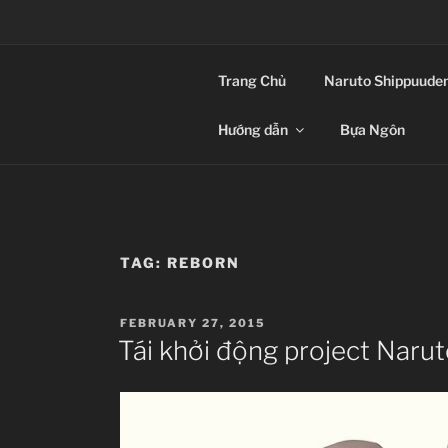
Skip
to
CLIP-SUB – TH
content
Trang Chủ
Naruto Shippuude
Anime Vietsub
Hướng dẫn
Bựa Ngôn
TAG:
REBORN
POSTED
FEBRUARY 27, 2015
ON
Tái khởi động project Naru