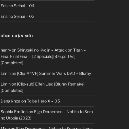
Eris no Seihai – 04
Eris no Seihai – 03
BÌNH LUẬN MỚI
henry
on
Shingeki no Kyojin – Attack on Titan –
Final Final Final – [2 Specials][87Eps TVs]
[Completed]
Limin
on
[Clip-A4VF] Summer Wars DVD + Bluray
Limin
on
[Clip-sub] Elfen Lied [Bluray Remake]
[Completed]
Đăng khoa
on
To be Hero X – 05
Sophia Emilion
on
Eiga Doraemon – Nobita to Sora
no Utopia (2023)
Minh
on
Eiga Doraemon – Nobita to Sora no Utopia