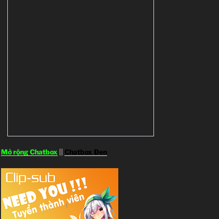
Mở rộng Chatbox
||
Chatbox Đen