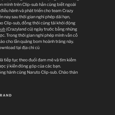
en mình trên Clip-sub hẳn cũng biết ngoài
n điều hành và phát triển cho team Crazy
đến nay sau thời gian nghỉ phép dài hạn,
ho Clip-sub, đồng thời cũng tái khởi động
sub
(Crazyland cũ) ngày trước bằng những
ợc. Trong thời gian nghỉ phép mình vẫn cố
bảo cho lần quăng bom hoành tráng này.
wnload tại địa chỉ cũ
 là tiếp tục theo đuổi đam mê và tìm kiếm
ược ý kiến đóng góp của các bạn.
ồng hành cùng Naruto Clip-sub. Chào thân
BRAND