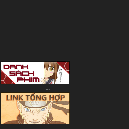
---
---