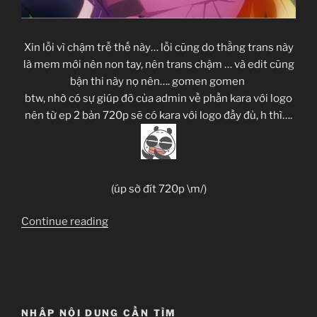
Xin lỗi vì chậm trễ thế này… lỗi cũng do thằng trans này
là mem mới nên non tay, nên trans chậm
… và edit cũng
bận thi này nọ nên…. gomen gomen
btw, nhờ có sự giúp đỡ của admin về phần kara với logo
nên từ ep 2 bản 720p sẽ có kara với logo đầy đủ, h thì….
(úp sờ đít 720p \m/)
“[Clip-
Continue reading
sub]
MM!
02”
NHẬP NỘI DUNG CẦN TÌM