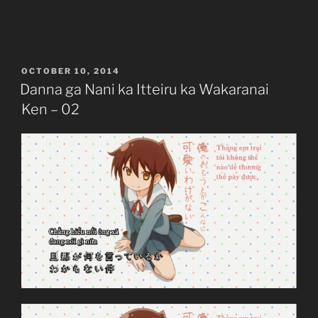
ga
Nani
wo
Itteiru
POSTED
OCTOBER 10, 2014
ka
ON
Danna ga Nani ka Itteiru ka Wakaranai
Wakaranai
Ken – 02
Ken
–
03”