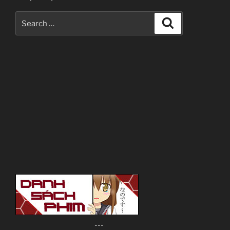
Search
Search
for:
---