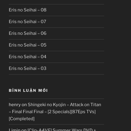
Eris no Seihai – 08
Eris no Seihai – 07
Eris no Seihai – 06
Eris no Seihai – 05
Eris no Seihai – 04
Eris no Seihai – 03
BÌNH LUẬN MỚI
henry
on
Shingeki no Kyojin – Attack on Titan
– Final Final Final – [2 Specials][87Eps TVs]
[Completed]
Limin
on
[Clip-A4VF] Summer Wars DVD +