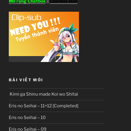
Mở rộng Chatbox
||
Chatbox Đen
BÀI VIẾT MỚI
Kimi ga Shinu made Koi wo Shitai
Eris no Seihai – 11+12 [Completed]
Eris no Seihai – 10
Eris no Seihai – 09