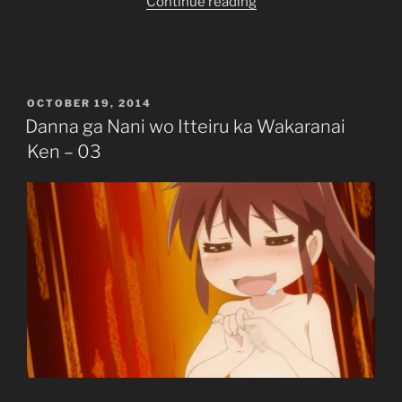
“Danna
Continue reading
ga
Nani
wo
Itteiru
POSTED
OCTOBER 19, 2014
ka
ON
Danna ga Nani wo Itteiru ka Wakaranai
Wakaranai
Ken – 03
Ken
–
04”