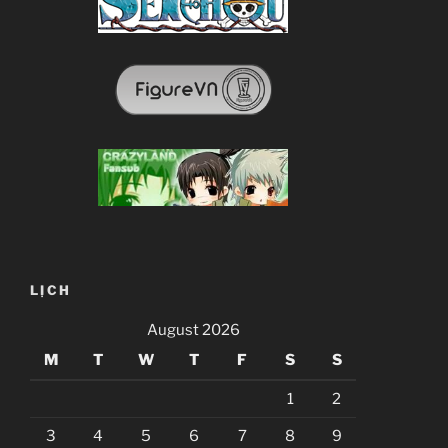
LỊCH
August 2026
M
T
W
T
F
S
S
1
2
3
4
5
6
7
8
9