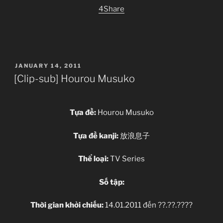
4Share
POSTED
JANUARY 14, 2011
ON
[Clip-sub] Hourou Musuko
Tựa đề:
Hourou Musuko
Tựa đề kanji:
放浪息子
Thể loại:
TV Series
Số tập:
Thời gian khởi chiếu:
14.01.2011 đến ??.??.????