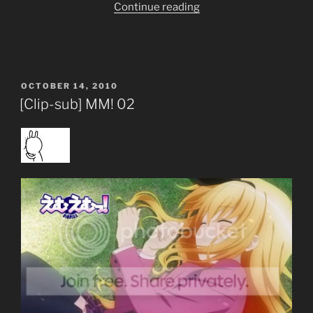
“[Clip-
Continue reading
sub]
Hourou
Musuko”
POSTED
OCTOBER 14, 2010
ON
[Clip-sub] MM! 02