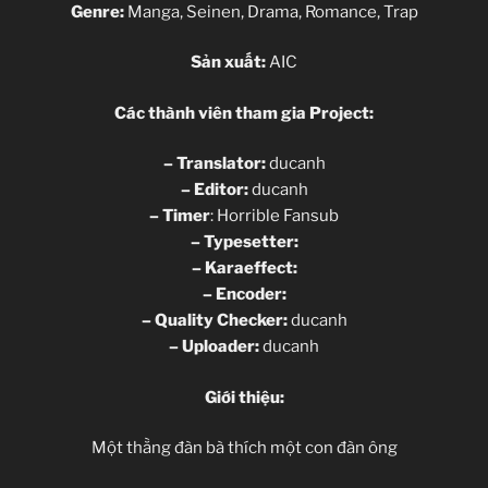
Genre:
Manga, Seinen, Drama, Romance, Trap
Sản xuất:
AIC
Các thành viên tham gia Project:
– Translator:
ducanh
– Editor:
ducanh
– Timer
: Horrible Fansub
– Typesetter:
– K
araeffect
:
– Encoder:
– Quality Checker:
ducanh
– Uploa
der:
ducanh
Giới thiệu:
Một thằng đàn bà thích một con đàn ông