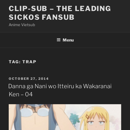
Skip
CLIP-SUB – THE LEADING
to
SICKOS FANSUB
content
Anime Vietsub
Menu
TAG:
TRAP
POSTED
OCTOBER 27, 2014
ON
Danna ga Nani wo Itteiru ka Wakaranai
Ken – 04