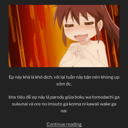
Ep này khá là khó dịch, với lại tuần này bận nên không up
sớm đc.
btw tiêu đề ep này là parody giữa boku wa tomodachi ga
sukunai và ore no imouto ga konna ni kawaii wake ga
nai.
“Danna
Continue reading