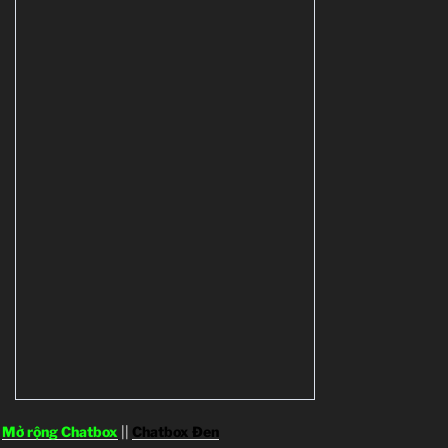
Mở rộng Chatbox
||
Chatbox Đen