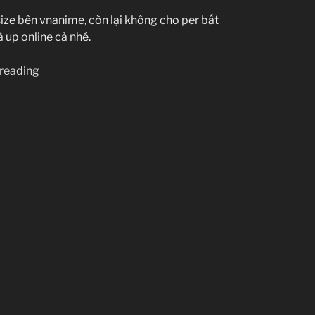
ize bên vnanime, còn lại không cho per bất
à up online cả nhé.
“[Clip-
 reading
sub]
Oda
Nobuna
no
Yabou
–
5-
6-
7
(Drop
bản
TVs)”