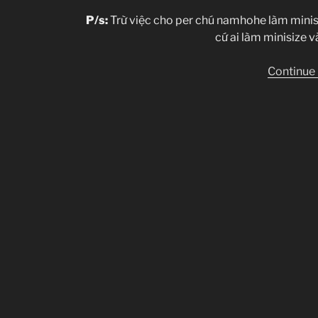
P/s:
Trừ việc cho per chú namhohe làm minis
cứ ai làm minisize v
Continue