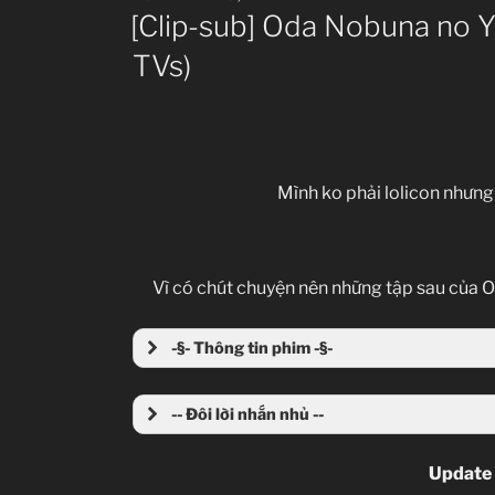
ON
[Clip-sub] Oda Nobuna no Y
TVs)
Mình ko phải lolicon nhưn
Vì có chút chuyện nên những tập sau của
-§- Thông tin phim -§-
-- Đôi lời nhắn nhủ --
Update