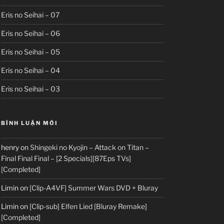
Eris no Seihai – 07
Eris no Seihai – 06
Eris no Seihai – 05
Eris no Seihai – 04
Eris no Seihai – 03
BÌNH LUẬN MỚI
henry
on
Shingeki no Kyojin – Attack on Titan –
Final Final Final – [2 Specials][87Eps TVs]
[Completed]
Limin
on
[Clip-A4VF] Summer Wars DVD + Bluray
Limin
on
[Clip-sub] Elfen Lied [Bluray Remake]
[Completed]