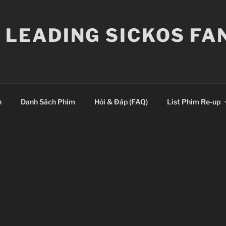
E LEADING SICKOS F
n
Danh Sách Phim
Hỏi & Đáp (FAQ)
List Phim Re-up