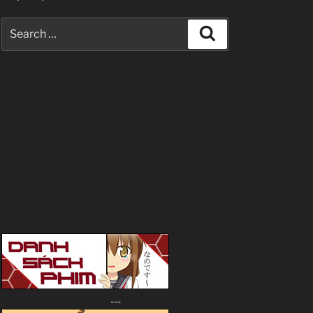
Search
Search
for:
---