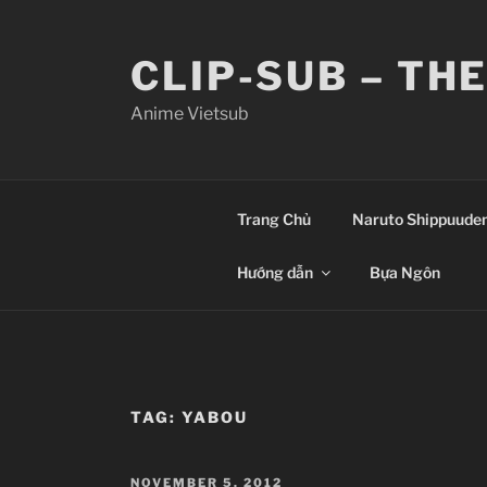
Skip
to
CLIP-SUB – TH
content
Anime Vietsub
Trang Chủ
Naruto Shippuude
Hướng dẫn
Bựa Ngôn
TAG:
YABOU
POSTED
NOVEMBER 5, 2012