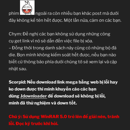
phim
ngoài ra còn nhiều bạn khác post mà dưới
đây không kể tên hết được. Một lần nữa, cảm ơn các bạn.
Chym: Đề nghị các bạn không sử dụng những công
cụ get link vì nó sẽ dẫn đến việc file bị xóa.
– Đồng thời trong danh sách này cũng có những bộ đã
die. Bọn mình không kiểm soát hết được, nếu bạn nào
biết cứ thông báo phía dưới chúng tớ sẽ xem lại và cập
nhật sau.
Scorpid: Nếu download link mega bằng web bị lỗi hay
ko down được thì mình khuyến cáo các bạn
dùng
Jdownloader
để download sẽ không bị lỗi,
mình đã thử nghiệm và down tốt.
Chú ý: Sử dụng WinRAR 5.0 trở lên để giải nén, tránh
lỗi. Đọc kỹ trước khi hỏi.