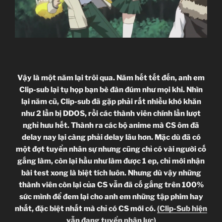
Vậy là một năm lại trôi qua. Năm hết tết đến, anh em
Clip-sub lại tụ họp bạn bè đàn đúm như mọi khi. Nhìn
lại năm cũ, Clip-sub đã gặp phải rất nhiều khó khăn
như 2 lần bị DDOS, rồi các thành viên chính lần lượt
nghỉ hưu hết. Thành ra các bộ anime mà CS ôm đã
delay nay lại càng phải delay lâu hơn. Mặc dù đã có
một đợt tuyển nhân sự nhưng cũng chỉ có vài người cố
gắng làm, còn lại hầu như làm được 1 ep, chỉ mới nhận
bài test xong là biệt tích luôn. Nhưng dù vậy những
thành viên còn lại của CS vẫn đã cố gắng trên 100%
sức mình để đem lại cho anh em những tập phim hay
nhất, đặc biệt nhất mà chỉ có CS mới có.
(Clip-Sub hiện
vẫn đang tuyển nhân lực)