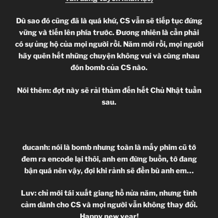
Dù sao đó cũng đã là quá khứ, CS vẫn sẽ tiếp tục đứng
vững và tiến lên phía trước. Đương nhiên là cần phải
có sự ủng hộ của mọi người rồi. Năm mới rồi, mọi người
hãy quên hết những chuyện không vui và cùng nhau
đón bomb của CS nào.
Nói thêm: đợt này sẽ rải thảm đến hết Chủ Nhật tuần
sau.
ducanh: nói là bomb nhưng toàn là mấy phim cũ tớ
đem ra encode lại thôi, anh em đừng buồn, tớ đang
bận quá nên vậy, đợi khi rảnh sẽ đền bù anh em
…
Luv: chỉ mới tái xuất giang hồ nửa năm, nhưng tình
cảm dành cho CS và mọi người vẫn không thay đổi.
Happy new year!