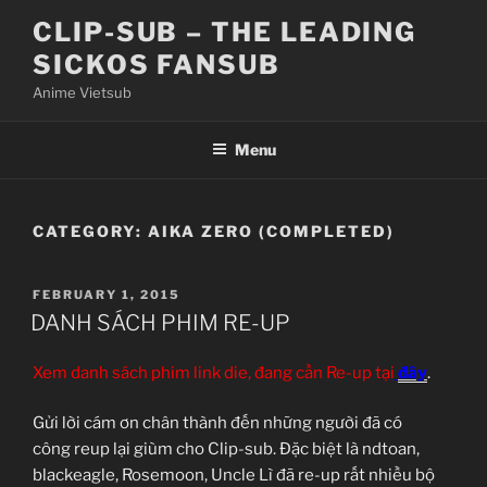
Skip
CLIP-SUB – THE LEADING
to
SICKOS FANSUB
content
Anime Vietsub
Menu
CATEGORY:
AIKA ZERO (COMPLETED)
POSTED
FEBRUARY 1, 2015
ON
DANH SÁCH PHIM RE-UP
Xem danh sách phim link die, đang cần Re-up tại
đây
.
Gửi lời cám ơn chân thành đến những người đã có
công reup lại giùm cho Clip-sub. Đặc biệt là ndtoan,
blackeagle, Rosemoon, Uncle Lì đã re-up rất nhiều bộ