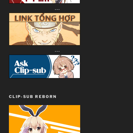
---
Ep 24
MU
MF
Ep 25
MU
MF
Ep 26
MU
MF
---
CLIP-SUB REBORN