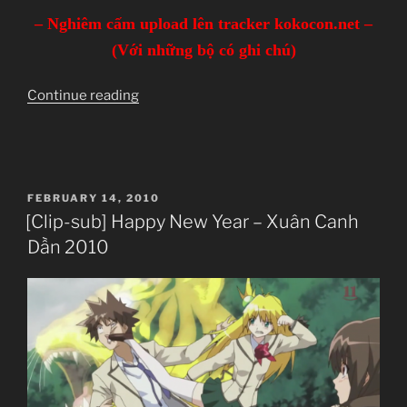
– Nghiêm cấm upload lên tracker kokocon.net –
(Với những bộ có ghi chú)
“DANH
Continue reading
SÁCH
PHIM
RE-
UP”
POSTED
FEBRUARY 14, 2010
ON
[Clip-sub] Happy New Year – Xuân Canh
Dần 2010