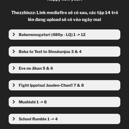
Thezzbiszz: Link mediafire sẽ có sau, các tập 14 trở
lên đang upload sẽ có vào ngày mai
Bakemonogatari (480p - LQ) 1 -> 12
MU
MF
MU
MF
Baka to Test to Shoukanjuu 3 & 4
MU
MF
MU
MF
MU
MF
MF
Eve no Jikan 5 & 6
MU
MF
MU
MF
MU
MF
MU
MF Part 1
MF Part 2
MU
MF
Fight Ippatsu! Juuden-Chan!! 7 & 8
MU
MF
Ep 07
MU
MF
MU
MF
Mushishi 1 -> 8
MU
MF
MU
MF Part 1
MF Part 2
MU
MF
MU
MF Part 1
MF Part 2
MU
MF
School Rumble 1 -> 4
MU
MU
MF Part 1
MF Part 2