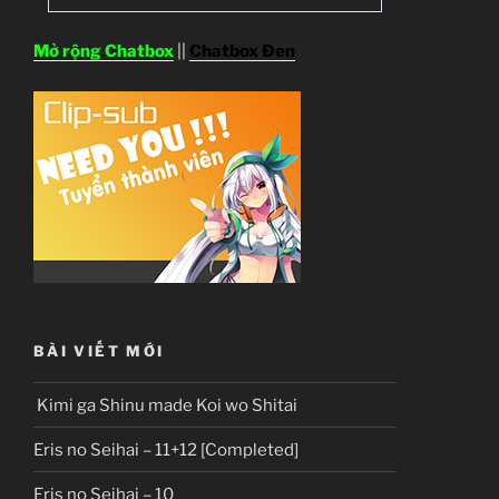
Mở rộng Chatbox
||
Chatbox Đen
BÀI VIẾT MỚI
Kimi ga Shinu made Koi wo Shitai
Eris no Seihai – 11+12 [Completed]
Eris no Seihai – 10