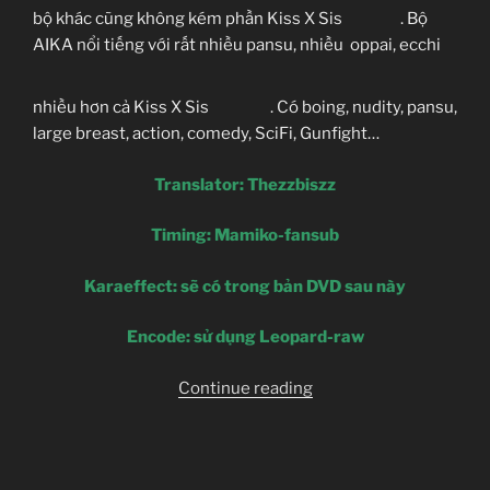
Ep 1
MU
MF
bộ khác cũng không kém phần Kiss X Sis
. Bộ
AIKA nổi tiếng với rất nhiều pansu, nhiều oppai, ecchi
Ep 2
MU
MF
Ep 14
MU
MF
nhiều hơn cả Kiss X Sis
. Có boing, nudity, pansu,
Ep 3
MU
MF
large breast, action, comedy, SciFi, Gunfight…
Translator: Thezzbiszz
Ep 15
MU
MF
Ep 16
MU
MF
Timing: Mamiko-fansub
Karaeffect: sẽ có trong bản DVD sau này
Ep 17
MU
MF
Encode: sử dụng Leopard-raw
“[Clip-
Continue reading
sub]
Ep 18
MU
MF
AIKA
Zero