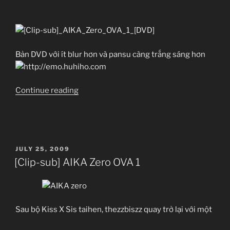
FILE INFO
Ripped by:
Video:
Ep 09
MU
MF
Audio:
Link Megashare
Subtitles:
Bản DVD với ít blur hơn và pansu càng trắng sáng hơn
Link Mediafire (Uploading)
Ep 10
MU
MF
STAFF
“[Clip-
Continue reading
Link Megaupload (Uploading)
Translator:
sub]
Editor:
AIKA
Quality Checker:
Zero
Ep 11
MU
MF
Uploader:
OVA
POSTED
JULY 25, 2009
1
ON
[Clip-sub] AIKA Zero OVA 1
DESCRIPTION
[DVD]”
Ep 12
MU
MF
Sau bộ Kiss X Sis taihen, thezzbiszz quay trở lại với một
DOWNLOAD
Ep 13
MU
MF