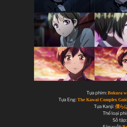
Tựa phim:
Bokura w
Tựa Eng:
The Kawai Complex Guide
Tựa Kanji:
僕ら
Thể loại ph
Số tập
Sản xuất:
Br