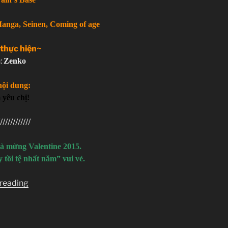
nga, Seinen, Coming of age
 thực hiện~
:
Zenko
nội dung:
 yêu chị!
////////////
và mừng Valentine 2015.
tồi tệ nhất năm” vui vẻ.
“Bokura
 reading
wa
Minna
Kawaisou