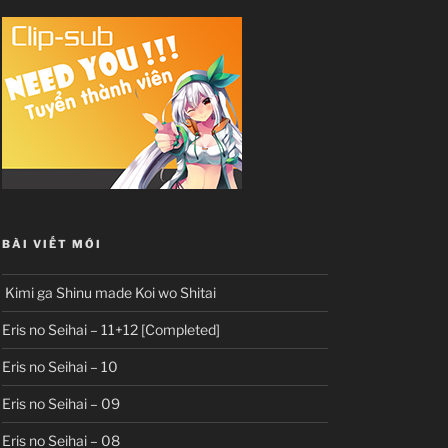
BÀI VIẾT MỚI
Kimi ga Shinu made Koi wo Shitai
Eris no Seihai – 11+12 [Completed]
Eris no Seihai – 10
Eris no Seihai – 09
Eris no Seihai – 08