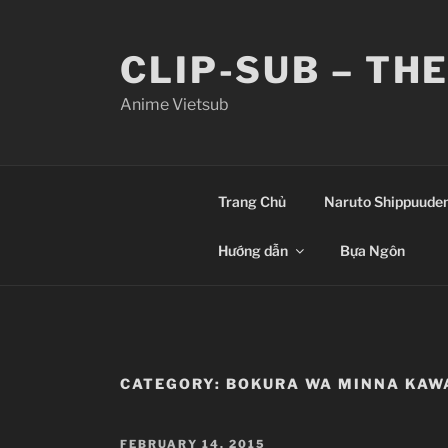
Skip
to
CLIP-SUB – TH
content
Anime Vietsub
Trang Chủ
Naruto Shippuude
Hướng dẫn
Bựa Ngôn
CATEGORY:
BOKURA WA MINNA KAW
POSTED
FEBRUARY 14, 2015