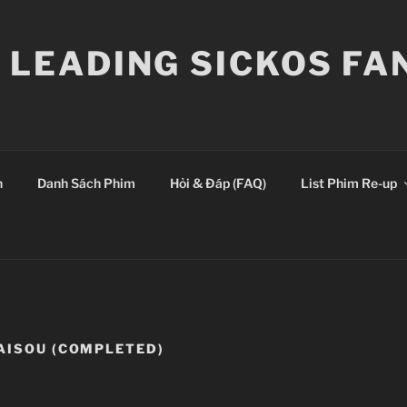
E LEADING SICKOS F
n
Danh Sách Phim
Hỏi & Đáp (FAQ)
List Phim Re-up
AISOU (COMPLETED)