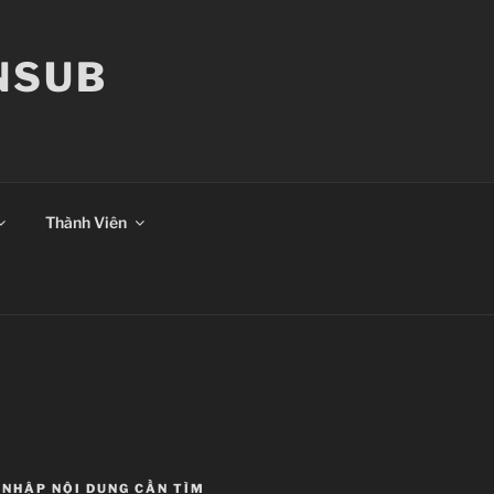
ANSUB
Thành Viên
NHẬP NỘI DUNG CẦN TÌM