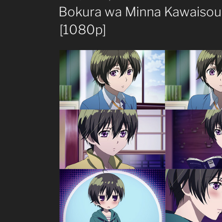
ON
Bokura wa Minna Kawaisou 
[1080p]