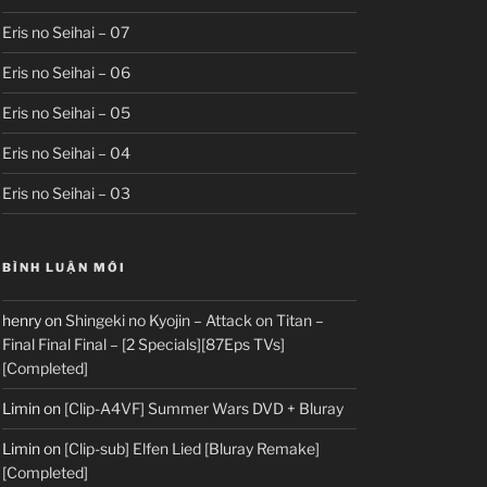
Eris no Seihai – 07
Eris no Seihai – 06
Eris no Seihai – 05
Eris no Seihai – 04
Eris no Seihai – 03
BÌNH LUẬN MỚI
henry
on
Shingeki no Kyojin – Attack on Titan –
Final Final Final – [2 Specials][87Eps TVs]
[Completed]
Limin
on
[Clip-A4VF] Summer Wars DVD + Bluray
Limin
on
[Clip-sub] Elfen Lied [Bluray Remake]
[Completed]