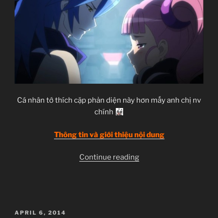
Cá nhân tớ thích cặp phản diện này hơn mấy anh chị nv
chính
Thông tin và giới thiệu nội dung
“Captain
Continue reading
Earth
–
02”
POSTED
APRIL 6, 2014