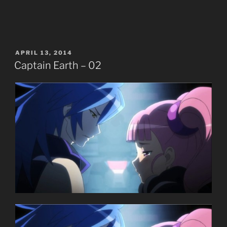
Earth
–
03”
POSTED
APRIL 13, 2014
ON
Captain Earth – 02