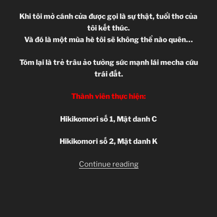
Khi tôi mở cánh cửa được gọi là sự thật, tuổi thơ của
tôi kết thúc.
Và đó là một mùa hè tôi sẽ không thể nào quên…
Tóm lại là trẻ trâu ảo tưởng sức mạnh lái mecha cứu
trái đất.
Thành viên thực hiện:
Hikikomori số 1, Mật danh C
Hikikomori số 2, Mật danh K
“Captain
Continue reading
Earth
–
01”