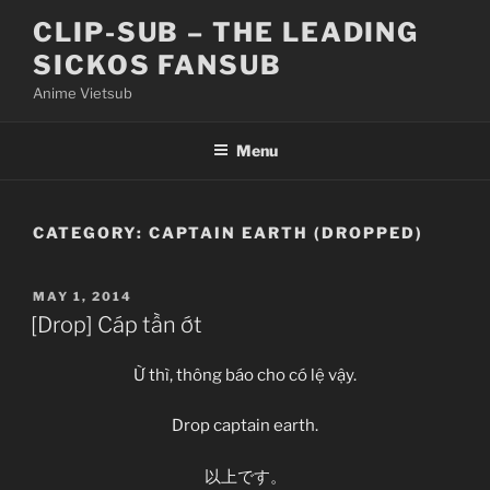
Skip
CLIP-SUB – THE LEADING
to
SICKOS FANSUB
content
Anime Vietsub
Menu
CATEGORY:
CAPTAIN EARTH (DROPPED)
POSTED
MAY 1, 2014
ON
[Drop] Cáp tần ớt
Ừ thì, thông báo cho có lệ vậy.
Drop captain earth.
以上です。