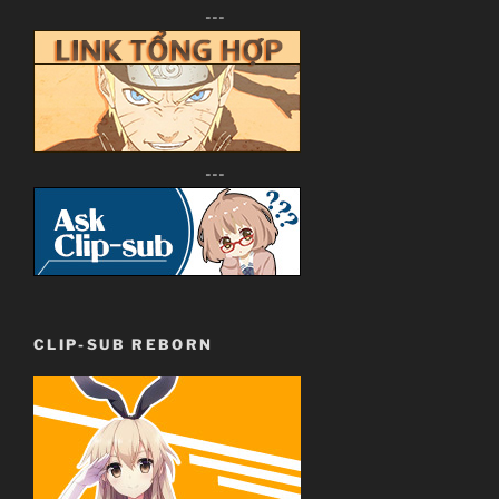
---
---
CLIP-SUB REBORN