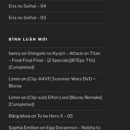
Eris no Seihai – 04
Eris no Seihai – 03
BÌNH LUẬN MỚI
henry
on
Shingeki no Kyojin – Attack on Titan
– Final Final Final – [2 Specials][87Eps TVs]
[Completed]
Limin
on
[Clip-A4VF] Summer Wars DVD +
Bluray
Limin
on
[Clip-sub] Elfen Lied [Bluray Remake]
[Completed]
Đăng khoa
on
To be Hero X – 05
Sophia Emilion
on
Eiga Doraemon – Nobita to