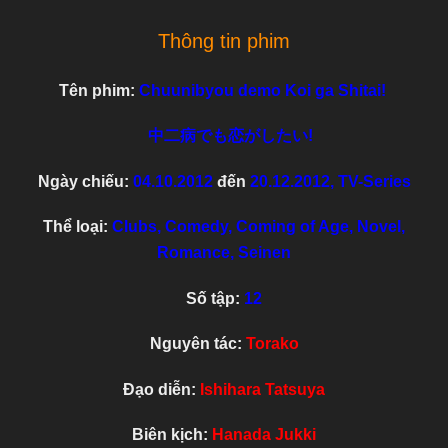
mắc bệnh hoang tưởng.
Thông tin phim
Download tiếp SS2
tại đây
Tên phim:
Chuunibyou demo Koi ga Shitai!
中二病でも恋がしたい!
Ngày chiếu:
04.10.2012
đến
20.12.2012
, TV-Series
Thể loại:
Clubs, Comedy, Coming of Age, Novel,
Romance, Seinen
Số tập:
12
Nguyên tác:
Torako
Đạo diễn:
Ishihara Tatsuya
Biên kịch:
Hanada Jukki