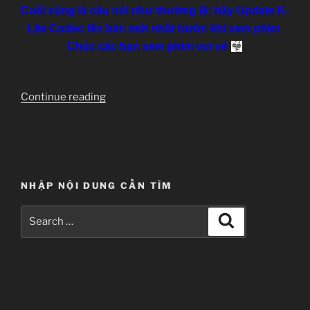
Cuối cùng là câu nói như thường lệ: hãy Update K-
Lite Codec lên bản mới nhất trước khi xem phim
Chúc các bạn xem phim vui vẻ
“Chuunibyou
Continue reading
demo
Koi
ga
Shitai!
[12
NHẬP NỘI DUNG CẦN TÌM
Eps
+
Search
Search
OVA]
for:
[BD
720p]
[Completed]”