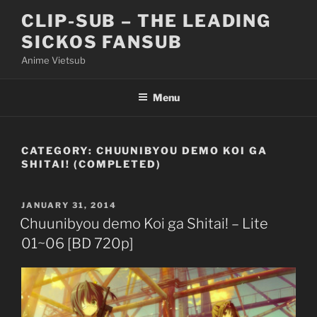
Skip
CLIP-SUB – THE LEADING
to
SICKOS FANSUB
content
Anime Vietsub
Menu
CATEGORY:
CHUUNIBYOU DEMO KOI GA
SHITAI! (COMPLETED)
POSTED
JANUARY 31, 2014
ON
Chuunibyou demo Koi ga Shitai! – Lite
01~06 [BD 720p]