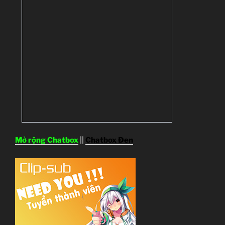
Mở rộng Chatbox
||
Chatbox Đen