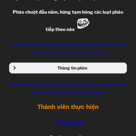
Pháo chuột đầu năm, hứng tạm hóng các loạt pháo
tiếp theo nào
—
———————————————————————
———————————————
Thông tin phim
—
———————————————————————
Tên phim:
Chuunibyou demo Koi ga Shitai!
———————————————
中二病でも恋がしたい!
Thành viên thực hiện
Ngày chiếu:
04.10.2012
đến
20.12.2012
, TV-
Cú The Elder
Series