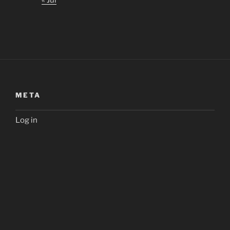
META
Log in
META
Entries
RSS
Comments
RSS