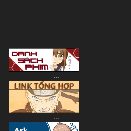
---
---