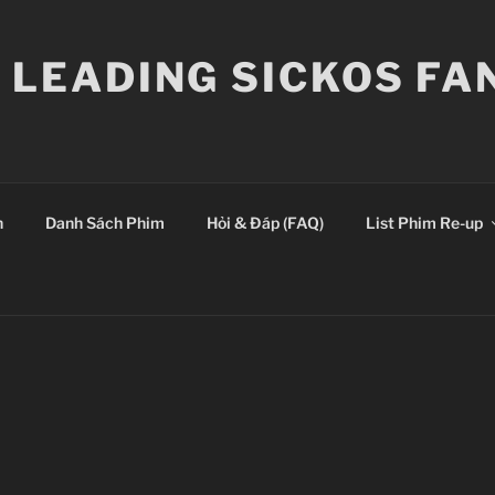
E LEADING SICKOS F
n
Danh Sách Phim
Hỏi & Đáp (FAQ)
List Phim Re-up