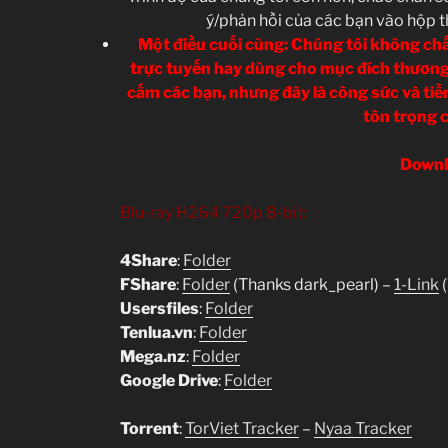
ý/phản hồi của các bạn vào hộp 
Một điều cuối cùng: Chúng tôi không chấp
trực tuyến hay dùng cho mục đích thương
cấm các bạn, nhưng đây là công sức và tiền
tôn trọng c
Downl
Blu-ray H264 720p 8-bit:
4Share
:
Folder
FShare
:
Folder
(Thanks dark_pearl) –
1-Link
(
Usersfiles
:
Folder
Tenlua.vn
:
Folder
Mega.nz
:
Folder
Google Drive
:
Folder
Torrent
:
TorViet Tracker
–
Nyaa Tracker