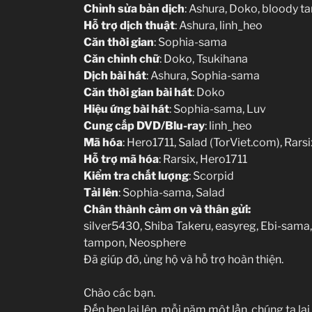
Chỉnh sửa bản dịch
: Ashura, Doko, bloody t
Hỗ trợ dịch thuật
: Ashura, linh_heo
Căn thời gian
: Sophia-sama
Căn chỉnh chữ
: Doko, Tsukihana
Dịch bài hát
: Ashura, Sophia-sama
Căn thời gian bài hát
: Doko
Hiệu ứng bài hát
: Sophia-sama, Luv
Cung cấp DVD/Blu-ray
: linh_heo
Mã hóa
: Hero1711, Salad (TorViet.com), Rarsi
Hỗ trợ mã hóa
: Rarsix, Hero1711
Kiểm tra chất lượng
: Scorpid
Tải lên
: Sophia-sama, Salad
Chân thành cảm ơn và thân gửi:
silver5430, Shiba Takeru, easyreg, Ebi-sama,
tampon, Neosphere
Đã giúp đỡ, ủng hộ và hỗ trợ hoàn thiện.
Chào các bạn.
Đến hẹn lại lên, mỗi năm một lần, chúng ta 