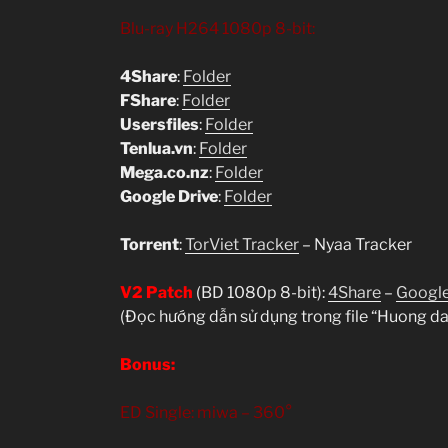
Blu-ray H264 1080p 8-bit:
4Share
:
Folder
FShare
:
Folder
Usersfiles
:
Folder
Tenlua.vn
:
Folder
Mega.co.nz
:
Folder
Google Drive
:
Folder
Torrent
:
TorViet Tracker
– Nyaa Tracker
V2 Patch
(BD 1080p 8-bit):
4Share
–
Google
(Đọc hướng dẫn sử dụng trong file “Huong da
Bonus:
ED Single: miwa – 360°