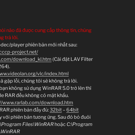
hỏi nào đã được cung cấp thông tin, chúng
g trả lời.
dec/player phiên bản mới nhất sau:
cccp-project.net/
e.com/download_kl.htm
(Cài đặt LAV Filter
264).
www.videolan.org/vlc/index.html
gặp lỗi, chúng tôi sẽ không trả lời.
 bạn không sử dụng WinRAR 5.0 trở lên thì
file RAR đều không có mật khẩu.
://www.rarlab.com/download.htm
nRAR phiên bản đầy đủ:
32bit
–
64bit
y với phiên bản tương ứng. Sau đó bỏ đuôi
:\Program Files\WinRAR
hoặc
C:\Program
6)\WinRAR