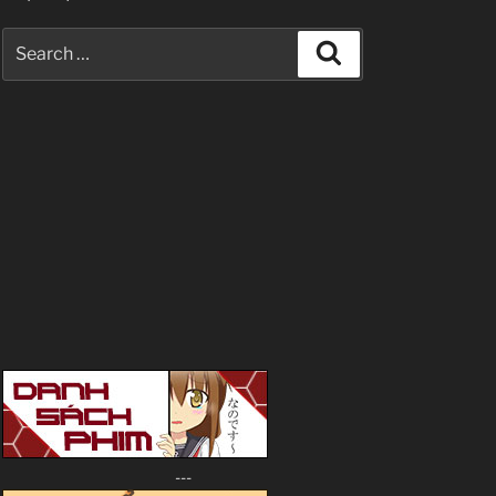
Search
Search
for:
---