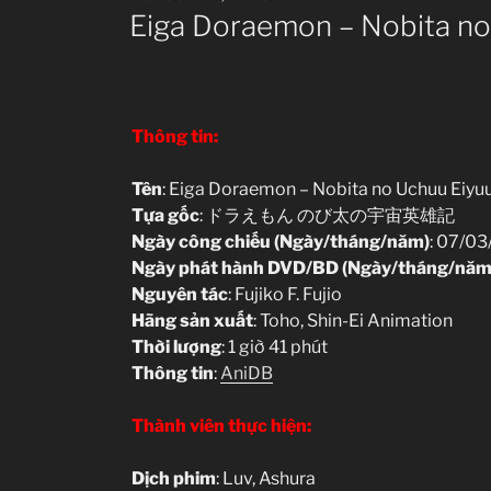
ON
Eiga Doraemon – Nobita no
Thông tin:
Tên
: Eiga Doraemon – Nobita no Uchuu Eiyuu
Tựa gốc
: ドラえもん のび太の宇宙英雄記
Ngày công chiếu (Ngày/tháng/năm)
: 07/03
Ngày phát hành DVD/BD (Ngày/tháng/năm
Nguyên tác
: Fujiko F. Fujio
Hãng sản xuất
: Toho, Shin-Ei Animation
Thời lượng
: 1 giờ 41 phút
Thông tin
:
AniDB
Thành viên thực hiện:
Dịch phim
: Luv, Ashura