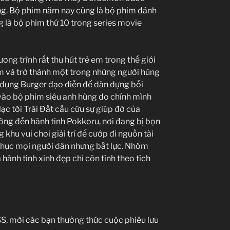
ng. Bộ phim năm nay cũng là bộ phim đánh
là bộ phim thứ 10 trong series movie
ng trình rất thu hút trẻ em trong thế giới
và trở thành một trong những người hùng
 dụng Burger đạo diễn để dàn dựng bối
vào bộ phim siêu anh hùng do chính mình
lạc tới Trái Đất cầu cứu sự giúp đỡ của
ờng đến hành tinh Pokkoru, nơi đang bị bọn
 khu vui chơi giải trí để cướp đi nguồn tài
phục mọi người dân nhưng bất lực. Nhóm
 hành tinh xinh đẹp chỉ còn tính theo tích
SS, mời các bạn thưởng thức cuộc phiêu lưu