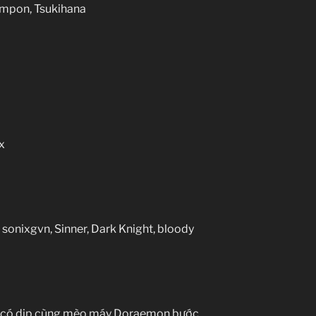
ampon, Tsukihana
x
 sonixgvn, Sinner, Dark Knight, bloody
lại có dịp cùng mèo máy Doraemon bước