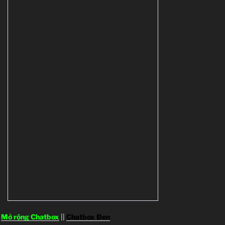
Mở rộng Chatbox
||
Chatbox Đen