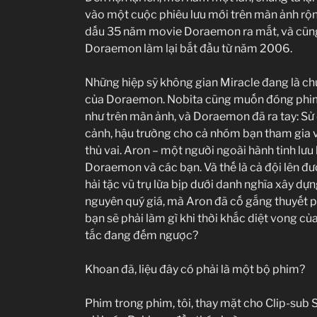
vào một cuộc phiêu lưu mới trên màn ảnh rộ
dấu 35 năm movie Doraemon ra mắt, và cũng 
Doraemon làm lại bắt đầu từ năm 2006.
Những hiệp sỹ không gian Miracle đang là chươ
của Doraemon. Nobita cũng muốn đóng phim 
như trên màn ảnh, và Doraemon đã ra tay: Sử
cảnh, hậu trường cho cả nhóm bạn tham gia 
thủ vai. Aron – một người ngoài hành tinh lưu 
Doraemon và các bạn. Và thế là cả đội lên đư
hải tặc vũ trụ lừa bịp dưới danh nghĩa xây dựng
nguyên quý giá, mà Aron đã cố gắng thuyết 
bạn sẽ phải làm gì khi thời khắc diệt vong của
tắc đang đếm ngược?
Khoan đã, liệu đây có phải là một bộ phim?
Phim trong phim, tôi, thay mặt cho Clip-sub 