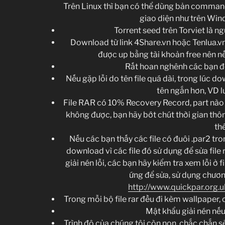
Trên Linux thì bạn có thể dùng bản command
giao diện như trên Win
Torrent seed trên Torviet là ng
Download từ link 4Share.vn hoặc Tenlua.vn 
được up bằng tài khoản free nên nế
Rất hoan nghênh các bạn đó
Nếu gặp lỗi do tên file quá dài, trong lúc d
tên ngắn hơn, VD lưu
File RAR có 10% Recovery Record, part nào h
không được, bạn hãy bớt chút thời gian thôn
thể
Nếu các bạn thấy các file có đuôi .par2 tr
download vì các file đó sử dụng để sửa file 
giải nén lỗi, các bạn hãy kiểm tra xem lỗi ở 
ứng để sửa, sử dụng chương
http://www.quickpar.org.
Trong mỗi bộ file rar đều đi kèm wallpaper, 
Mật khẩu giải nén nếu
Trình độ của chúng tôi còn non, chắc chắn sẽ