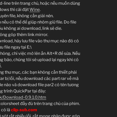
-line trên trang chủ, hoặc nếu muốn dùng
dows thì cài đặt
Wine
.
uyên file, không cần giải nén.
nếu có thể để giúp nhóm giữ file. Do file
u không ai download, link sẽ die.
ng góp thêm link mirror.
ownload, hãy lưu file vào thư mục nào đó có
 file ngay tại E:\
ỏng, chỉ việc mở lên ấn Alt+R để sửa. Nếu
g báo, chúng tôi sẽ upload lại ngay khi có
.
ong thư mục, các bạn không cần thiết phải
rar bị lỗi, nếu download các part rar về mà
file nào và download file par2 có tên tương
 trình QuickPar tại đây:
uk/Download-0.9.1.0.htm
colorsheet đầy đủ trên trang chủ của phim.
 có là
clip-sub.com
 sót rất nhiều lỗi, rất mong nhận được góp