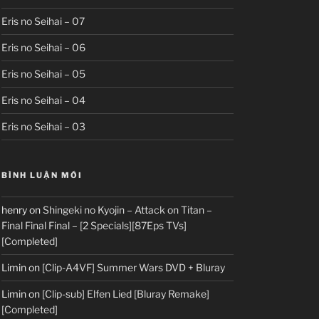
Eris no Seihai – 07
Eris no Seihai – 06
Eris no Seihai – 05
Eris no Seihai – 04
Eris no Seihai – 03
BÌNH LUẬN MỚI
henry
on
Shingeki no Kyojin – Attack on Titan –
Final Final Final – [2 Specials][87Eps TVs]
[Completed]
Limin
on
[Clip-A4VF] Summer Wars DVD + Bluray
Limin
on
[Clip-sub] Elfen Lied [Bluray Remake]
[Completed]