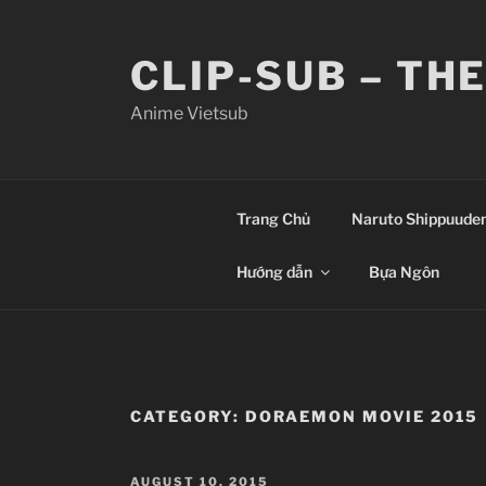
Skip
to
CLIP-SUB – TH
content
Anime Vietsub
Trang Chủ
Naruto Shippuude
Hướng dẫn
Bựa Ngôn
CATEGORY:
DORAEMON MOVIE 2015
POSTED
AUGUST 10, 2015