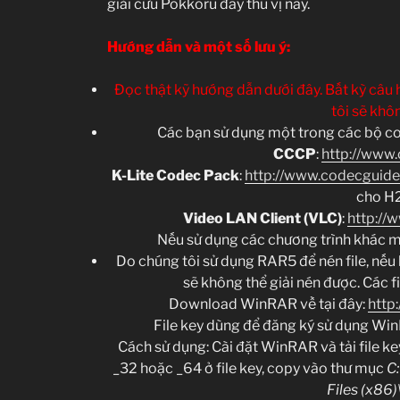
giải cứu Pokkoru đầy thú vị này.
Hướng dẫn và một số lưu ý:
Đọc thật kỹ hướng dẫn dưới đây. Bất kỳ câu 
tôi sẽ khôn
Các bạn sử dụng một trong các bộ co
CCCP
:
http://www.
K-Lite Codec Pack
:
http://www.codecguid
cho H
Video LAN Client (VLC)
:
http://
Nếu sử dụng các chương trình khác mà 
Do chúng tôi sử dụng RAR5 để nén file, nếu
sẽ không thể giải nén được. Các 
Download WinRAR về tại đây:
http
File key dùng để đăng ký sử dụng Wi
Cách sử dụng: Cài đặt WinRAR và tải file ke
_32 hoặc _64 ở file key, copy vào thư mục
C
Files (x8