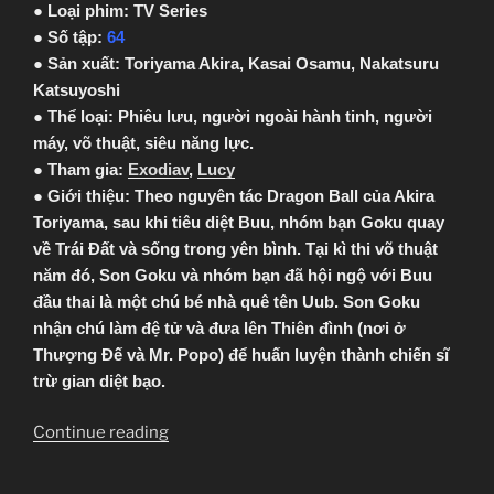
● Loại phim: TV Series
● Số tập:
64
● Sản xuất: Toriyama Akira, Kasai Osamu, Nakatsuru
Katsuyoshi
● Thể loại: Phiêu lưu, người ngoài hành tinh, người
máy, võ thuật, siêu năng lực.
● Tham gia:
Exodiav
,
Lucy
● Giới thiệu: Theo nguyên tác Dragon Ball của Akira
Toriyama, sau khi tiêu diệt Buu, nhóm bạn Goku quay
về Trái Đất và sống trong yên bình. Tại kì thi võ thuật
năm đó, Son Goku và nhóm bạn đã hội ngộ với Buu
đầu thai là một chú bé nhà quê tên Uub. Son Goku
nhận chú làm đệ tử và đưa lên Thiên đình (nơi ở
Thượng Đế và Mr. Popo) để huấn luyện thành chiến sĩ
trừ gian diệt bạo.
“[Clip-
Continue reading
Sub]
Dragon