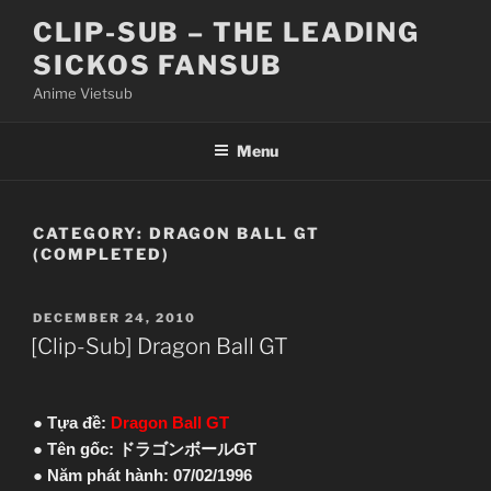
Skip
CLIP-SUB – THE LEADING
to
SICKOS FANSUB
content
Anime Vietsub
Menu
CATEGORY:
DRAGON BALL GT
(COMPLETED)
POSTED
DECEMBER 24, 2010
ON
[Clip-Sub] Dragon Ball GT
● Tựa đề:
Dragon Ball GT
● Tên gốc: ドラゴンボールGT
● Năm phát hành: 07/02/1996