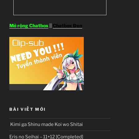
Mở rộng Chatbox
||
Chatbox Đen
BÀI VIẾT MỚI
Kimi ga Shinu made Koi wo Shitai
Eris no Seihai – 11+12 [Completed]