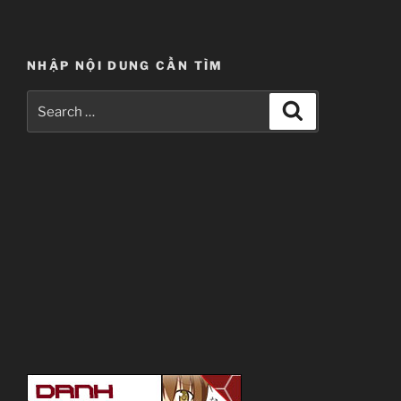
Ball
GT”
NHẬP NỘI DUNG CẦN TÌM
Search
Search
for: