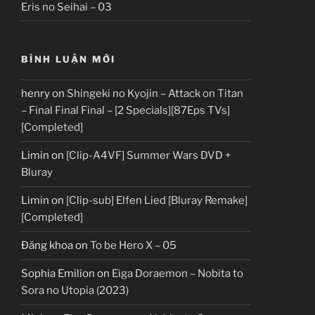
Eris no Seihai – 03
BÌNH LUẬN MỚI
henry
on
Shingeki no Kyojin – Attack on Titan
– Final Final Final – [2 Specials][87Eps TVs]
[Completed]
Limin
on
[Clip-A4VF] Summer Wars DVD +
Bluray
Limin
on
[Clip-sub] Elfen Lied [Bluray Remake]
[Completed]
Đăng khoa
on
To be Hero X – 05
Sophia Emilion
on
Eiga Doraemon – Nobita to
Sora no Utopia (2023)