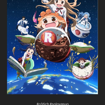
#côtịch #soloyasuo