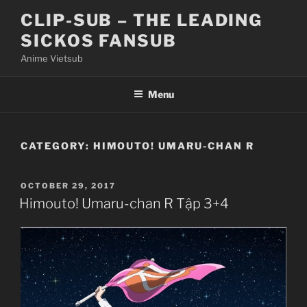
Skip
CLIP-SUB – THE LEADING
to
SICKOS FANSUB
content
Anime Vietsub
Menu
CATEGORY:
HIMOUTO! UMARU-CHAN R
POSTED
OCTOBER 29, 2017
ON
Himouto! Umaru-chan R Tập 3+4