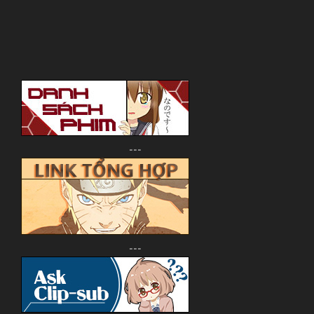
---
---