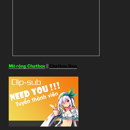
Mở rộng Chatbox
||
Chatbox Đen