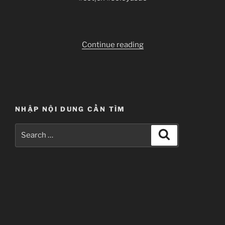
“Himouto!
Continue reading
Umaru-
chan
R
Tập
2”
NHẬP NỘI DUNG CẦN TÌM
Search
Search
for: