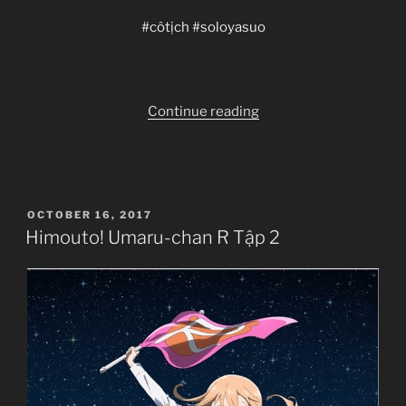
#côtịch #soloyasuo
“Himouto!
Continue reading
Umaru-
chan
R
Tập
POSTED
OCTOBER 16, 2017
3+4”
ON
Himouto! Umaru-chan R Tập 2