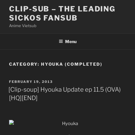
Skip
CLIP-SUB – THE LEADING
to
SICKOS FANSUB
content
Anime Vietsub
Menu
CATEGORY:
HYOUKA (COMPLETED)
POSTED
FEBRUARY 19, 2013
ON
[Clip-soup] Hyouka Update ep 11.5 (OVA)
[HQ][END]