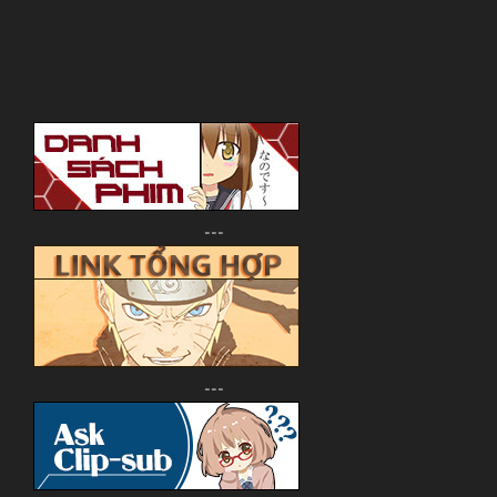
---
---