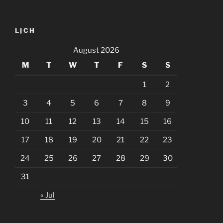
LỊCH
August 2026
M
T
W
T
F
S
S
1
2
3
4
5
6
7
8
9
10
11
12
13
14
15
16
17
18
19
20
21
22
23
24
25
26
27
28
29
30
31
« Jul