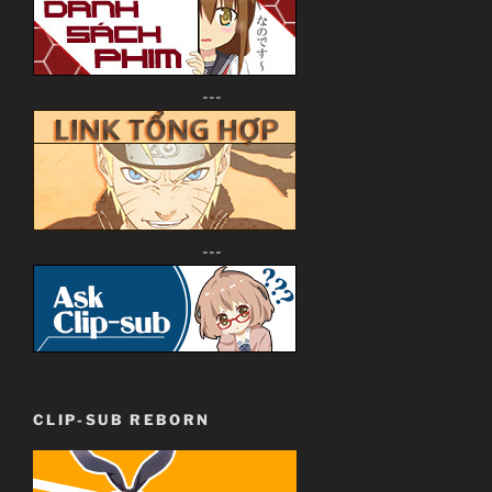
---
---
CLIP-SUB REBORN