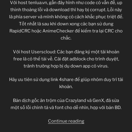
Với host tenlua.vn, gần đây hình như code có vấn đề, up
thỉnh thoảng lỗi và download thì hay bị corrupt. Lỗi này
là phía server và mình không có cách khắc phục triệt để.
Tốt nhất là sau khi down xong các bạn sử dung
RapidCRC hoặc AnimeChecker để kiểm tra lại CRC cho
chắc.
Với host Userscloud: Các bạn đăng ký một tài khoản
free là có thể tải về. Cài đặt adblock cho trình duyệt,
tránh trường hợp bị dụ down app có virus.
Hãy ưu tiên sử dụng link 4share để giúp nhóm duy trì tài
khoản.
Bản dịch gốc ăn trộm của Crazyland và GenX, đã sửa
một số lỗi chính tả và font cho dễ nhìn, hợp với bản BD.
“Ikoku
Continue reading
Meiro