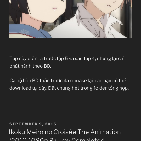
Tập này diễn ra trước tập 5 và sau tập 4, nhưng lại chỉ
phát hành theo BD.
Cả bộ bản BD tuần trước đã remake lại, các bạn có thể
download tại
đây
. Đặt chung hết trong folder tổng hợp.
POSTED
SEPTEMBER 9, 2015
ON
Ikoku Meiro no Croisée The Animation
(2011) 1080p Blu-ray Completed