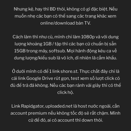
Nhưng kệ, hay thì BD thôi, không có gì đặc biệt. Nếu
muốn nhẹ các bạn có thể sang các trang khác xem
online/download bản TV.
Cách làm thì như cũ, mình chỉ làm 1080p và với dung
lượng khoảng 1GB / tập thì các bạn cứ chuẩn bị sẵn
15GB trong máy, softsub. Mọi hành động kêu ca về
dung lượng/kiểu sub là vô ích, dĩ nhiên là cấm khẩu.
Ở dưới mình có để 1 link shore.st. Thực chất đây chỉ là
cái link Google Drive rút gọn, test xem số lượt click có
đủ để trà đá không. Nếu các bạn rảnh vài giây thì có thể
click hộ.
Link Rapidgator, uploaded.net là host nước ngoài, cần
account premium nếu không tốc độ sẽ rất chậm. Mình
cứ để đó, ai có account thì down thôi.