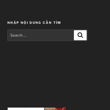
no
Croisée
The
Animation
NHẬP NỘI DUNG CẦN TÌM
(2011)
1080p
Search
Search
Blu-
for:
ray
Completed”