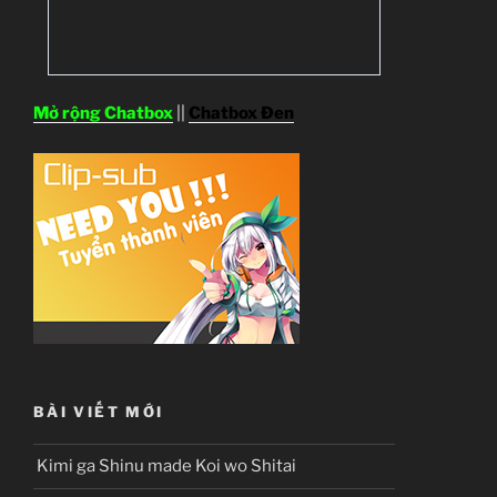
Mở rộng Chatbox
||
Chatbox Đen
BÀI VIẾT MỚI
Kimi ga Shinu made Koi wo Shitai