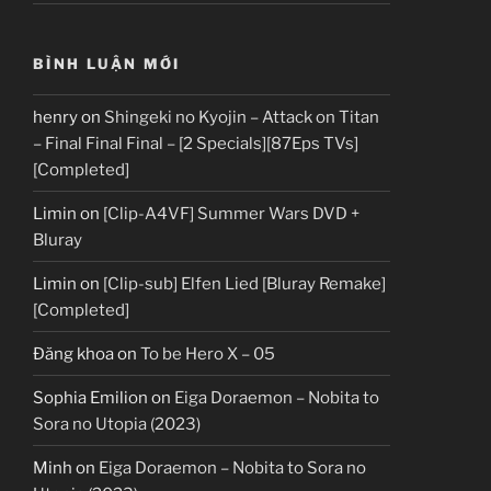
BÌNH LUẬN MỚI
henry
on
Shingeki no Kyojin – Attack on Titan
– Final Final Final – [2 Specials][87Eps TVs]
[Completed]
Limin
on
[Clip-A4VF] Summer Wars DVD +
Bluray
Limin
on
[Clip-sub] Elfen Lied [Bluray Remake]
[Completed]
Đăng khoa
on
To be Hero X – 05
Sophia Emilion
on
Eiga Doraemon – Nobita to
Sora no Utopia (2023)
Minh
on
Eiga Doraemon – Nobita to Sora no