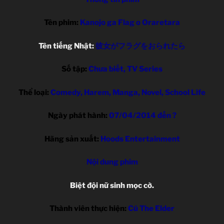
Tên phim:
Kanojo ga Flag o Oraretara
Tên tiếng Nhật:
彼女がフラグをおられたら
Số tập:
Chưa biết, TV Series
Thể loại:
Comedy, Harem, Manga, Novel, School Life
Ngày phát hành:
07/04/2014 đến ?
Hãng sản xuất:
Hoods Entertainment
Nội dung phim
Biệt đội nữ sinh mọc cờ.
Thành viên thực hiện:
Cú The Elder