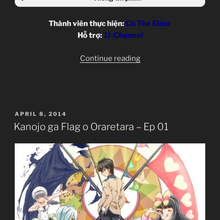
Thành viên thực hiện:
Cú The Elder
Hỗ trợ:
JJ-Channel
“Kanojo
Continue reading
ga
Flag
o
Oraretara
POSTED
APRIL 8, 2014
–
ON
Kanojo ga Flag o Oraretara – Ep 01
Ep
02”