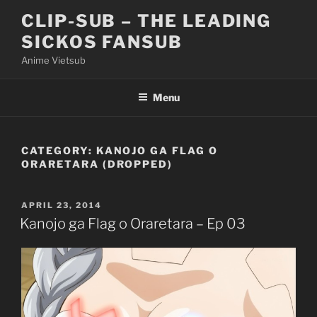
Skip
CLIP-SUB – THE LEADING
to
SICKOS FANSUB
content
Anime Vietsub
Menu
CATEGORY:
KANOJO GA FLAG O
ORARETARA (DROPPED)
POSTED
APRIL 23, 2014
ON
Kanojo ga Flag o Oraretara – Ep 03