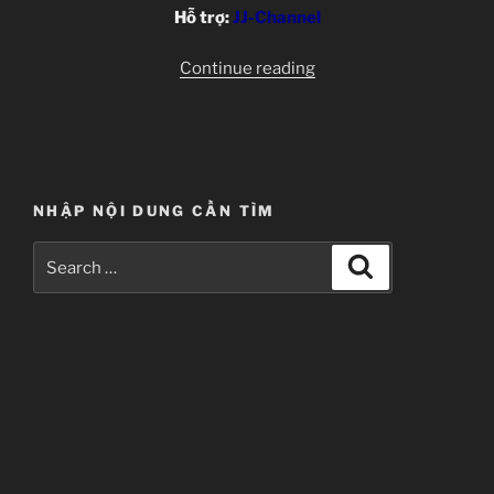
Hỗ trợ:
JJ-Channel
“Kanojo
Continue reading
ga
Flag
o
Oraretara
–
NHẬP NỘI DUNG CẦN TÌM
Ep
01”
Search
Search
for: