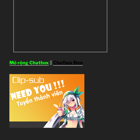
Mở rộng Chatbox
||
Chatbox Đen