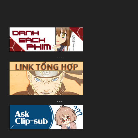
---
---