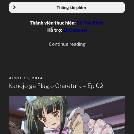
Thông tin phim
Thành viên thực hiện:
Cú The Elder
Hỗ trợ:
JJ-Channel
“Kanojo
Continue reading
ga
Flag
o
Oraretara
POSTED
APRIL 15, 2014
–
ON
Kanojo ga Flag o Oraretara – Ep 02
Ep
03”