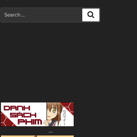
Search
Search
for:
---