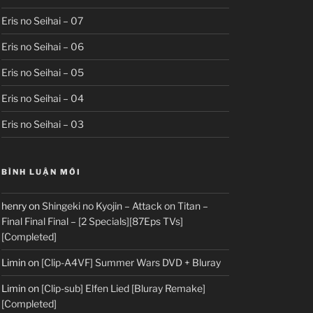
Eris no Seihai – 07
Eris no Seihai – 06
Eris no Seihai – 05
Eris no Seihai – 04
Eris no Seihai – 03
BÌNH LUẬN MỚI
henry
on
Shingeki no Kyojin – Attack on Titan –
Final Final Final – [2 Specials][87Eps TVs]
[Completed]
Limin
on
[Clip-A4VF] Summer Wars DVD + Bluray
Limin
on
[Clip-sub] Elfen Lied [Bluray Remake]
[Completed]