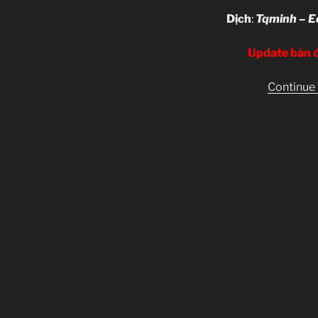
Dịch
:
Tqminh – Ed
Update bản 
Continue