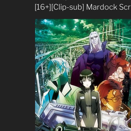
ON
[16+][Clip-sub] Mardock Sc