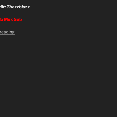
it: Thezzbiszz
đã Mux Sub
“[16+]
 reading
[Clip-
sub]
Mardock
Scramble
Movie
1”