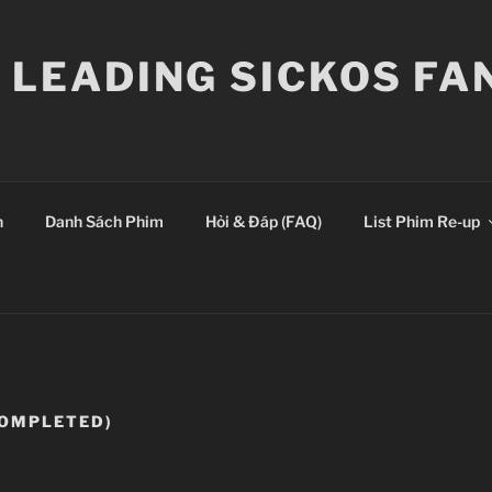
E LEADING SICKOS F
n
Danh Sách Phim
Hỏi & Đáp (FAQ)
List Phim Re-up
OMPLETED)