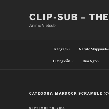
Skip
to
CLIP-SUB – TH
content
Anime Vietsub
Trang Chủ
Naruto Shippuude
Hướng dẫn
Bựa Ngôn
CATEGORY:
MARDOCK SCRAMBLE (C
POSTED
SEPTEMBER 8, 2011