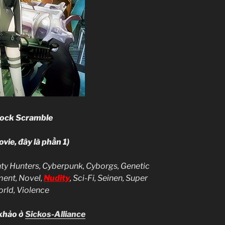
ock Scramble
vie, đây là phần 1)
y Hunters, Cyberpunk, Cyborgs, Genetic
ent, Novel,
Nudity
, Sci-Fi, Seinen, Super
rld, Violence
khảo ở
Sickos-Alliance