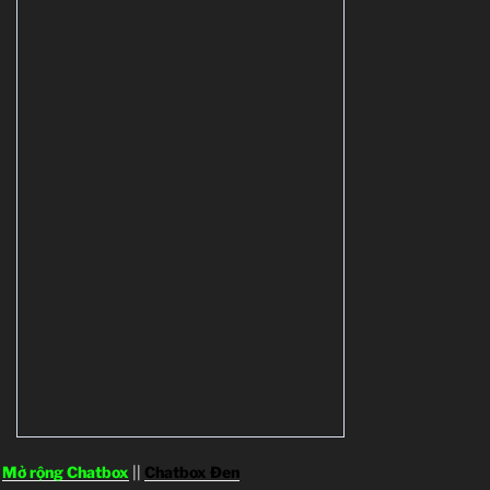
Mở rộng Chatbox
||
Chatbox Đen