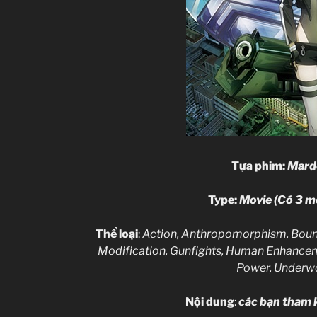
Tựa phim:
Mard
Type:
Movie (Có 3 mo
Thể loại
:
Action, Anthropomorphism, Bount
Modification, Gunfights, Human Enhancem
Power, Underwo
Nội dung
:
các bạn tham 