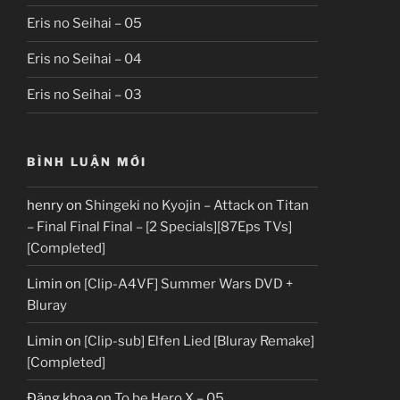
Eris no Seihai – 05
Eris no Seihai – 04
Eris no Seihai – 03
BÌNH LUẬN MỚI
henry
on
Shingeki no Kyojin – Attack on Titan
– Final Final Final – [2 Specials][87Eps TVs]
[Completed]
Limin
on
[Clip-A4VF] Summer Wars DVD +
Bluray
Limin
on
[Clip-sub] Elfen Lied [Bluray Remake]
[Completed]
Đăng khoa
on
To be Hero X – 05