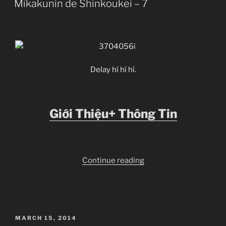
Mikakunin de Shinkoukei – 7
Delay hí hí hí.
Giới Thiệu+ Thông Tin
“Mikakunin
Continue reading
de
Shinkoukei
–
7”
POSTED
MARCH 15, 2014