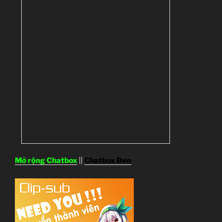
Mở rộng Chatbox
||
Chatbox Đen