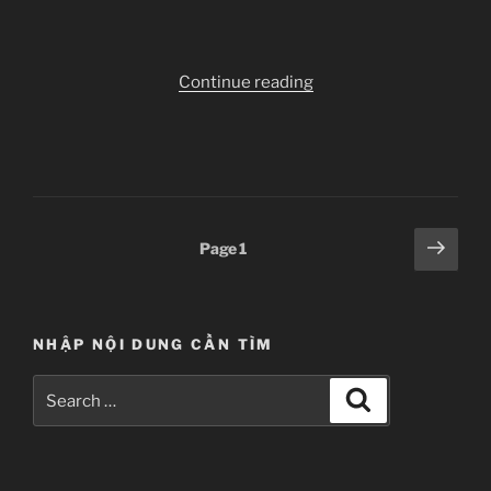
“Mikakunin
Continue reading
de
Shinkoukei
–
02”
Posts
Next
Page
1
page
pagination
NHẬP NỘI DUNG CẦN TÌM
Search
Search
for: