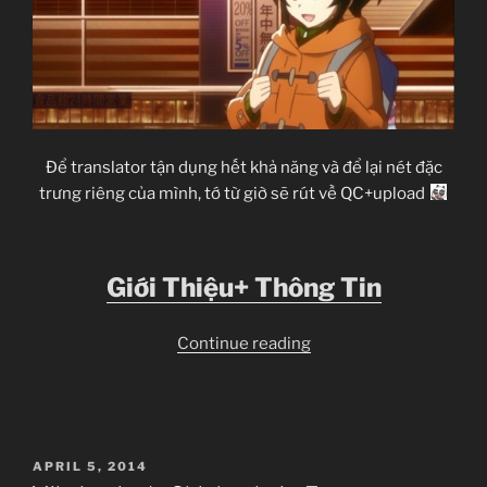
Để translator tận dụng hết khả năng và để lại nét đặc
trưng riêng của mình, tớ từ giờ sẽ rút về QC+upload
Giới Thiệu+ Thông Tin
“Mikakunin
Continue reading
de
Shinkoukei
–
8”
POSTED
APRIL 5, 2014
ON