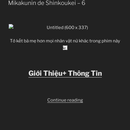
ON
Mikakunin de Shinkoukei – 6
Tớ kết bà mẹ hơn mọi nhân vật nữ khác trong phim này
Giới Thiệu+ Thông Tin
“Mikakunin
Continue reading
de
Shinkoukei
–
6”