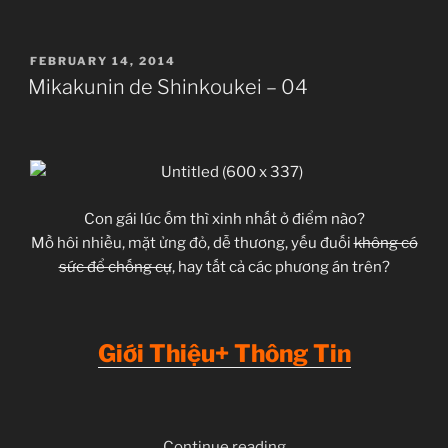
–
5”
POSTED
FEBRUARY 14, 2014
ON
Mikakunin de Shinkoukei – 04
Con gái lúc ốm thì xinh nhất ở điểm nào?
Mồ hôi nhiều, mặt ửng đỏ, dễ thương, yếu đuối
không có
sức để chống cự
, hay tất cả các phương án trên?
Giới Thiệu+ Thông Tin
“Mikakunin
Continue reading