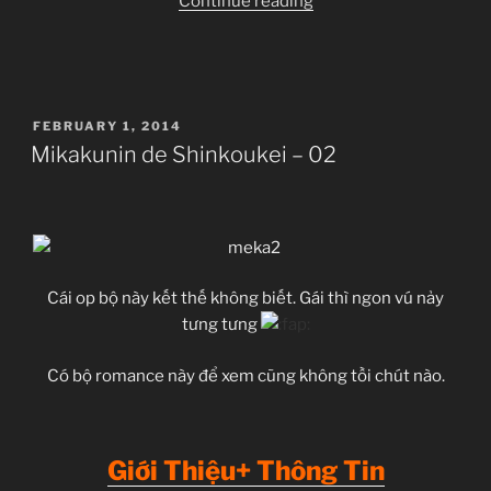
“Mikakunin
Continue reading
de
Shinkoukei
–
03”
POSTED
FEBRUARY 1, 2014
ON
Mikakunin de Shinkoukei – 02
Cái op bộ này kết thế không biết. Gái thì ngon vú nảy
tưng tưng
Có bộ romance này để xem cũng không tồi chút nào.
Giới Thiệu+ Thông Tin