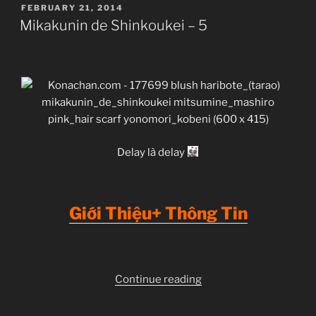
POSTED
FEBRUARY 21, 2014
ON
Mikakunin de Shinkoukei – 5
Delay là delay
Giới Thiệu+ Thông Tin
“Mikakunin
Continue reading
de
Shinkoukei