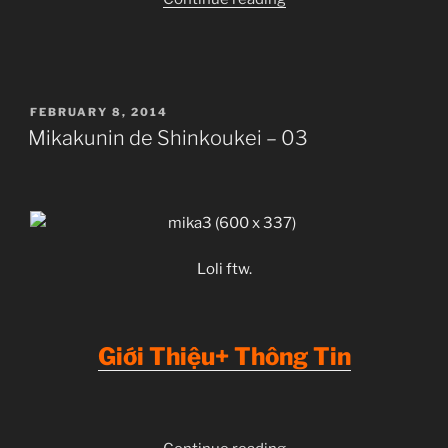
de
Shinkoukei
–
04”
POSTED
FEBRUARY 8, 2014
ON
Mikakunin de Shinkoukei – 03
Loli ftw.
Giới Thiệu+ Thông Tin