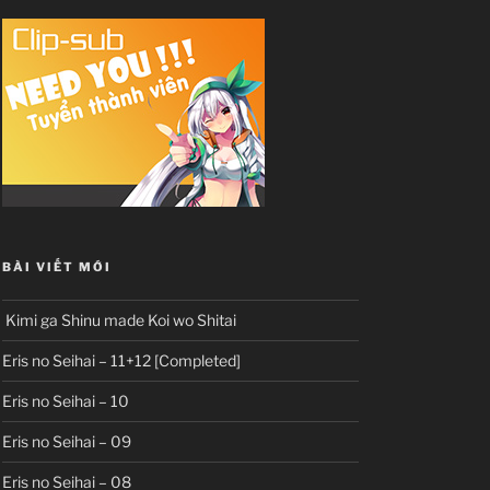
BÀI VIẾT MỚI
Kimi ga Shinu made Koi wo Shitai
Eris no Seihai – 11+12 [Completed]
Eris no Seihai – 10
Eris no Seihai – 09
Eris no Seihai – 08