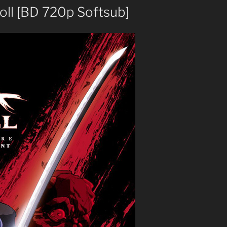
roll [BD 720p Softsub]