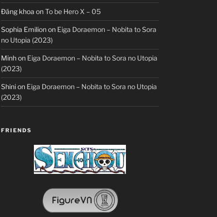
Đăng khoa
on
To be Hero X – 05
Sophia Emilion
on
Eiga Doraemon – Nobita to Sora
no Utopia (2023)
Minh
on
Eiga Doraemon – Nobita to Sora no Utopia
(2023)
Shini
on
Eiga Doraemon – Nobita to Sora no Utopia
(2023)
FRIENDS