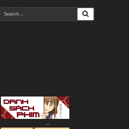
Search
Search
for:
---