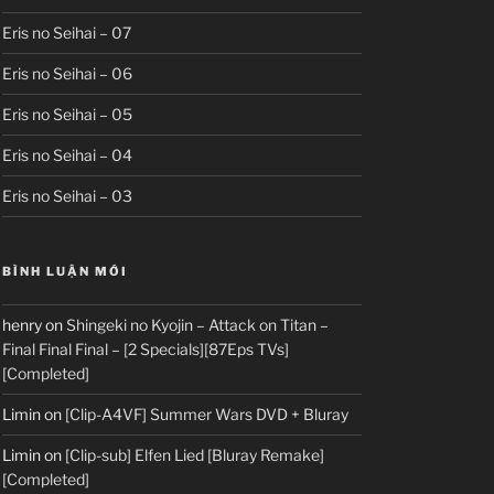
Eris no Seihai – 07
Eris no Seihai – 06
Eris no Seihai – 05
Eris no Seihai – 04
Eris no Seihai – 03
BÌNH LUẬN MỚI
henry
on
Shingeki no Kyojin – Attack on Titan –
Final Final Final – [2 Specials][87Eps TVs]
[Completed]
Limin
on
[Clip-A4VF] Summer Wars DVD + Bluray
Limin
on
[Clip-sub] Elfen Lied [Bluray Remake]
[Completed]