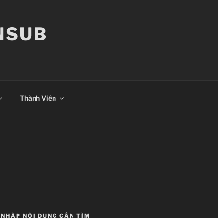
ANSUB
Thành Viên
NHẬP NỘI DUNG CẦN TÌM