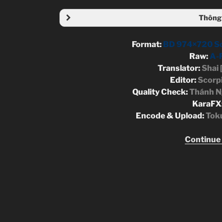
Thông 
Format:
BD 974×720 So
Raw:
A-F
Translator:
Shai 
Editor:
Scorpi
Quality Check:
Thánh N
KaraFX
Encode & Upload:
Tok
Continue