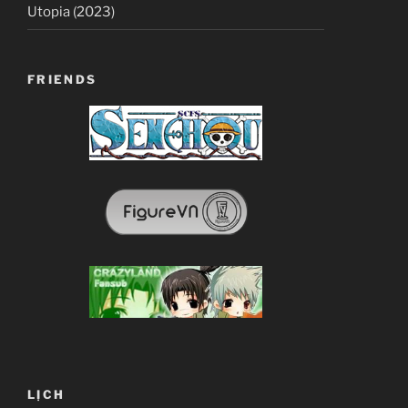
Utopia (2023)
FRIENDS
LỊCH