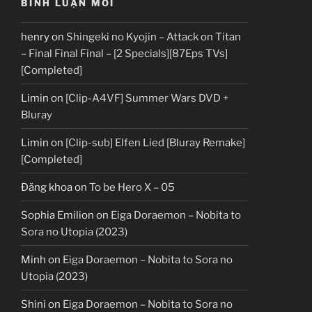
BÌNH LUẬN MỚI
henry
on
Shingeki no Kyojin – Attack on Titan
– Final Final Final – [2 Specials][87Eps TVs]
[Completed]
Limin
on
[Clip-A4VF] Summer Wars DVD +
Bluray
Limin
on
[Clip-sub] Elfen Lied [Bluray Remake]
[Completed]
Đăng khoa
on
To be Hero X – 05
Sophia Emilion
on
Eiga Doraemon – Nobita to
Sora no Utopia (2023)
Minh
on
Eiga Doraemon – Nobita to Sora no
Utopia (2023)
Shini
on
Eiga Doraemon – Nobita to Sora no