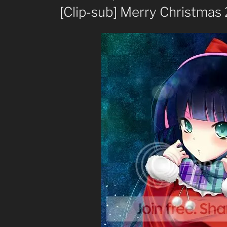
ON
[Clip-sub] Merry Christmas