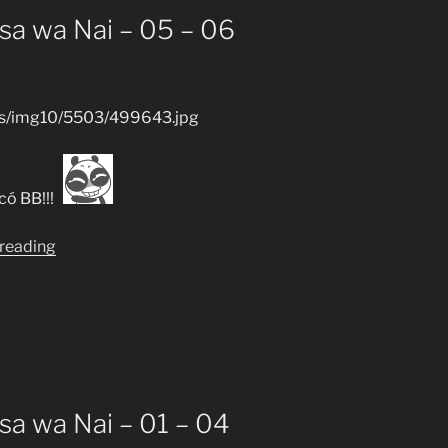
asa wa Nai – 05 – 06
 có BB!!!
“[Clip-
 reading
sub]
Oretachi
ni
Tsubasa
wa
Nai
–
asa wa Nai – 01 – 04
05