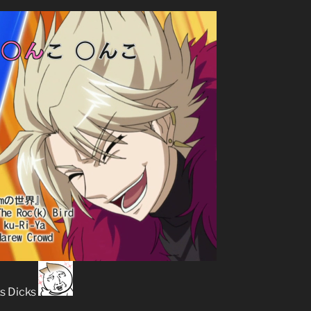
ks Dicks