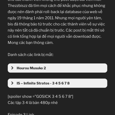
Thezzbiszz đã tìm mọi cách để khắc phục nhưng không
được nên đành phải roll-back lại database của web về
ngày 19 tháng 1 năm 2011. Nhưng mọi người yên tâm,
bis đã thông báo từ trước cho các thành viên về sự việc
này nên tất cả đã chuẩn bị trước. Các post bị mất thì sẽ
có link tổng hợp lại để mọi người vẫn download được.
Mong các bạn thông cảm.
Danh sách các link bị mất:
Hourou Musuko 2
IS – Infinite Stratos - 3 4 5 6 7 8
[spoiler show =”GOSICK 3 4 5 6 7 8″]
Các tập 3 4 là bản 480p nhé
Episode 3
Link