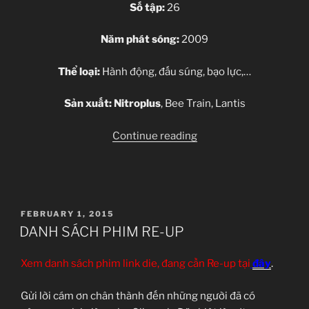
Số tập:
26
Năm phát sóng:
2009
Thể loại:
Hành động, đấu súng, bạo lực,…
Sản xuất:
Nitroplus
, Bee Train, Lantis
“[Clip-
Continue reading
VNFS]
Phantom
–
Requiem
POSTED
FEBRUARY 1, 2015
for
ON
DANH SÁCH PHIM RE-UP
the
Phantom
Xem danh sách phim link die, đang cần Re-up tại
đây
.
–
01
Gửi lời cám ơn chân thành đến những người đã có
[BD]”