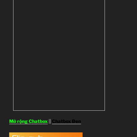
Mở rộng Chatbox
||
Chatbox Đen