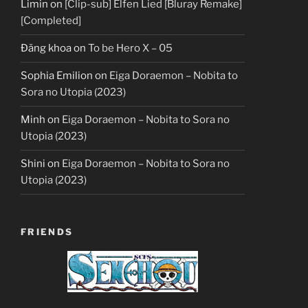
Limin
on
[Clip-sub] Elfen Lied [Bluray Remake]
[Completed]
Đăng khoa
on
To be Hero X – 05
Sophia Emilion
on
Eiga Doraemon – Nobita to
Sora no Utopia (2023)
Minh
on
Eiga Doraemon – Nobita to Sora no
Utopia (2023)
Shini
on
Eiga Doraemon – Nobita to Sora no
Utopia (2023)
FRIENDS