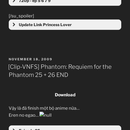
720p - ep 5 6 7 9
[/su_spoiler]
Update Link Princess Lover
POSTED
NOVEMBER 18, 2009
ON
[Clip-VNFS] Phantom: Requiem for the
Phantom 25 + 26 END
Download
Vậy là đã finish một bộ anime nữa…
Eren no egao…