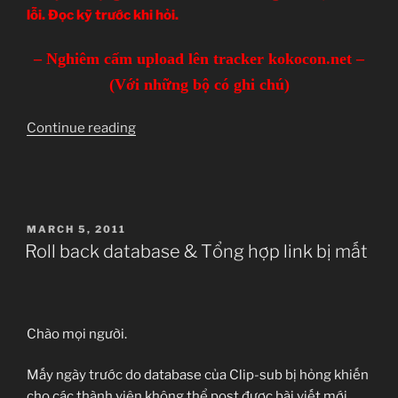
lỗi. Đọc kỹ trước khi hỏi.
– Nghiêm cấm upload lên tracker kokocon.net –
(Với những bộ có ghi chú)
“DANH
Continue reading
SÁCH
PHIM
RE-
UP”
POSTED
MARCH 5, 2011
ON
Roll back database & Tổng hợp link bị mất
Chào mọi người.
Mấy ngày trước do database của Clip-sub bị hỏng khiến
cho các thành viên không thể post được bài viết mới.