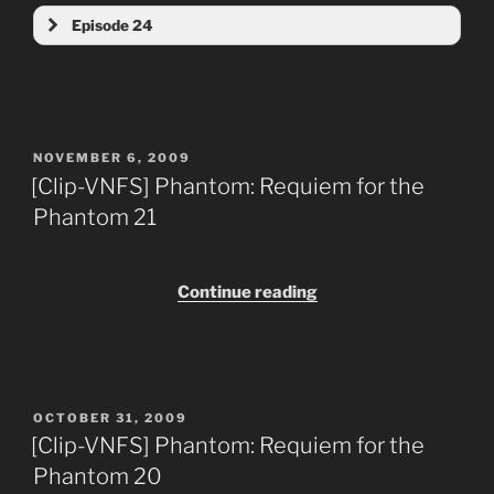
MU
Episode 24
MF part 2
MF part 1
HQ
Adrive
MF part 2
MF part 1
MU
Adrive
POSTED
NOVEMBER 6, 2009
MF part 2
ON
[Clip-VNFS] Phantom: Requiem for the
MU
Adrive
Phantom 21
MF
LQ
MU
Adrive
“[Clip-
Continue reading
MF
LQ
VNFS]
MU
Phantom:
Adrive
MF
Requiem
for
MU
Adrive
POSTED
OCTOBER 31, 2009
the
ON
[Clip-VNFS] Phantom: Requiem for the
Phantom
MU
Phantom 20
21”