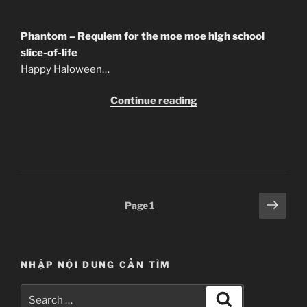
Phantom – Requiem for the moe moe high school
slice-of-life
Happy Haloween…
“[Clip-
Continue reading
VNFS]
Phantom:
Requiem
for
the
Phantom
Posts
Next
Page
1
20”
page
pagination
NHẬP NỘI DUNG CẦN TÌM
Search
Search