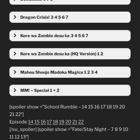
Dragon Crisis! 3 4 5 6 7
Kore wa Zombie desu ka 3 4 5 6 7
Kore wa Zombie desu ka (HQ Version) 1 2
Mahou Shoujo Madoka Magica 1 2 3 4
MM! – Special 1 + 2
[spoiler show =”School Rumble – 14 15 16 17 18 19 20
21 22″]
Episode
14
15
16
17
18
19
20
21
22
[/su_spoiler] [spoiler show =”Fate/Stay Night – 7 8 9 10
11 12 13″]