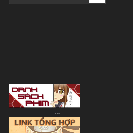
for:
---