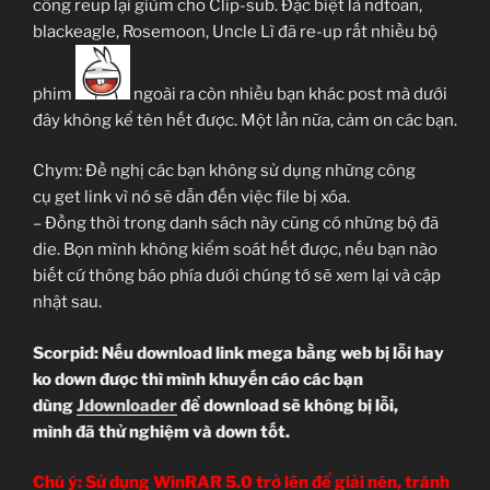
công reup lại giùm cho Clip-sub. Đặc biệt là ndtoan,
blackeagle, Rosemoon, Uncle Lì đã re-up rất nhiều bộ
phim
ngoài ra còn nhiều bạn khác post mà dưới
đây không kể tên hết được. Một lần nữa, cảm ơn các bạn.
Chym: Đề nghị các bạn không sử dụng những công
cụ get link vì nó sẽ dẫn đến việc file bị xóa.
– Đồng thời trong danh sách này cũng có những bộ đã
die. Bọn mình không kiểm soát hết được, nếu bạn nào
biết cứ thông báo phía dưới chúng tớ sẽ xem lại và cập
nhật sau.
Scorpid: Nếu download link mega bằng web bị lỗi hay
ko down được thì mình khuyến cáo các bạn
dùng
Jdownloader
để download sẽ không bị lỗi,
mình đã thử nghiệm và down tốt.
Chú ý: Sử dụng WinRAR 5.0 trở lên để giải nén, tránh