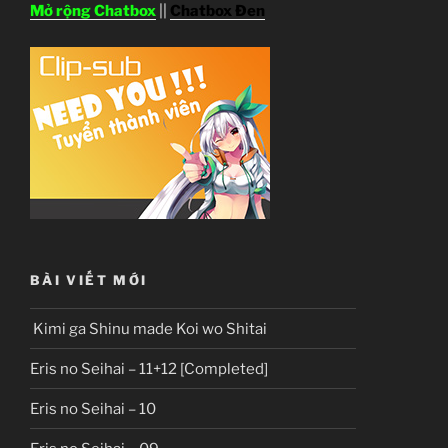
Mở rộng Chatbox
||
Chatbox Đen
BÀI VIẾT MỚI
Kimi ga Shinu made Koi wo Shitai
Eris no Seihai – 11+12 [Completed]
Eris no Seihai – 10