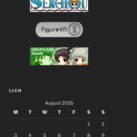
LỊCH
August 2026
M
T
W
T
F
S
S
1
2
3
4
5
6
7
8
9