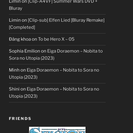
Limin
on
[Clip-A4VF] Summer Wars DVD +
Bluray
Limin
on
[Clip-sub] Elfen Lied [Bluray Remake]
[Completed]
Đăng khoa
on
To be Hero X – 05
Sophia Emilion
on
Eiga Doraemon – Nobita to
Sora no Utopia (2023)
Minh
on
Eiga Doraemon – Nobita to Sora no
Utopia (2023)
Shini
on
Eiga Doraemon – Nobita to Sora no
Utopia (2023)
FRIENDS