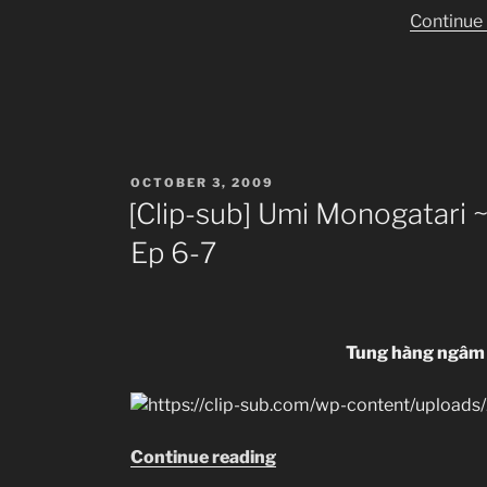
Continue
POSTED
OCTOBER 3, 2009
ON
[Clip-sub] Umi Monogatari 
Ep 6-7
Tung hàng ngâm 
“[Clip-
Continue reading
sub]