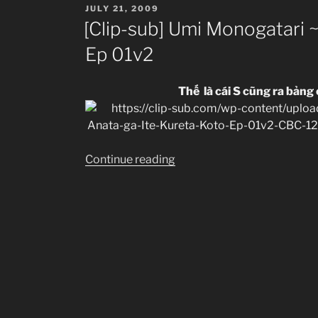
Ite
POSTED
JULY 21, 2009
ON
Kureta
[Clip-sub] Umi Monogatari 
Koto~
Ep 01v2
Ep
2-
3”
Thế là cái S cũng ra bảng
“[Clip-
Continue reading
sub]
Umi
Monogatari
~Anata
ga
Ite
Kureta
Koto~
Ep