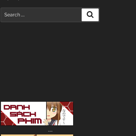
Search
Search
for:
---