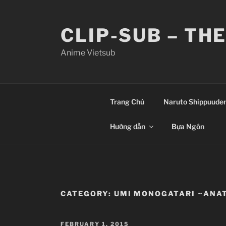
Skip
to
CLIP-SUB – TH
content
Anime Vietsub
Trang Chủ
Naruto Shippuude
Hướng dẫn
Bựa Ngôn
CATEGORY:
UMI MONOGATARI ~ANAT
POSTED
FEBRUARY 1, 2015