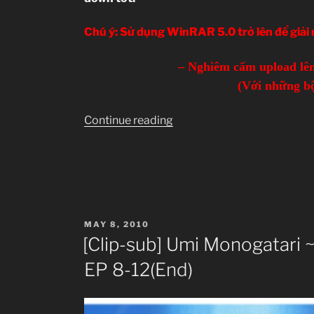
Chú ý: Sử dụng WinRAR 5.0 trở lên để giải né
– Nghiêm cấm upload lên
(Với những bộ
“DANH
Continue reading
SÁCH
PHIM
RE-
UP”
POSTED
MAY 8, 2010
ON
[Clip-sub] Umi Monogatari 
EP 8-12(End)