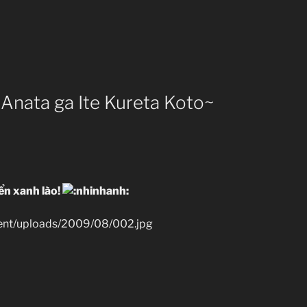
~Anata ga Ite Kureta Koto~
iển xanh lào!