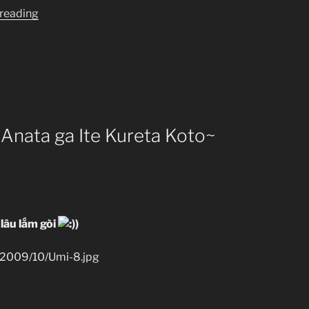
“[Clip-
 reading
sub]
Umi
Monogatari
~Anata
ga
Ite
Kureta
~Anata ga Ite Kureta Koto~
Koto~
EP
8-
12(End)”
lâu lắm gòi