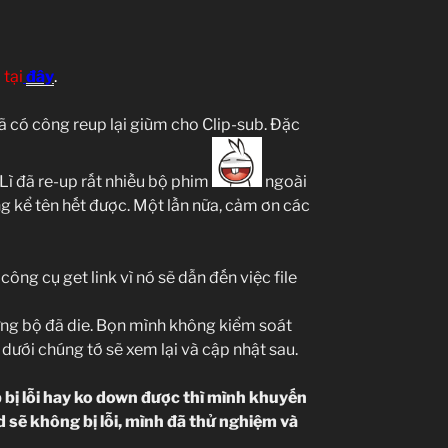
 tại
đây
.
ã có công reup lại giùm cho Clip-sub. Đặc
Lì đã re-up rất nhiều bộ phim
ngoài
g kể tên hết được. Một lần nữa, cảm ơn các
ng cụ get link vì nó sẽ dẫn đến việc file
ững bộ đã die. Bọn mình không kiểm soát
dưới chúng tớ sẽ xem lại và cập nhật sau.
bị lỗi hay ko down được thì mình khuyến
 sẽ không bị lỗi, mình đã thử nghiệm và