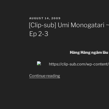
~Anata
ga
Ite
POSTED
AUGUST 14, 2009
ON
Kureta
[Clip-sub] Umi Monogatari 
Koto~
Ep 2-3
Ep
4-
5”
Hàng Hàng ngâm lâu 
“[Clip-
Continue reading
sub]
Umi
Monogatari
~Anata
ga