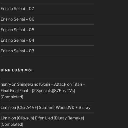
Eris no Seihai – 07
Eris no Seihai – 06
Eris no Seihai – 05
Eris no Seihai – 04
Eris no Seihai – 03
BÌNH LUẬN MỚI
henry
on
Shingeki no Kyojin – Attack on Titan –
Final Final Final – [2 Specials][87Eps TVs]
[Completed]
Limin
on
[Clip-A4VF] Summer Wars DVD + Bluray
Limin
on
[Clip-sub] Elfen Lied [Bluray Remake]
[Completed]