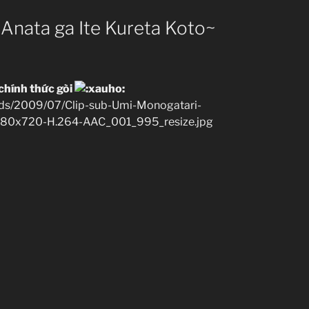
~Anata ga Ite Kureta Koto~
 chính thức gòi