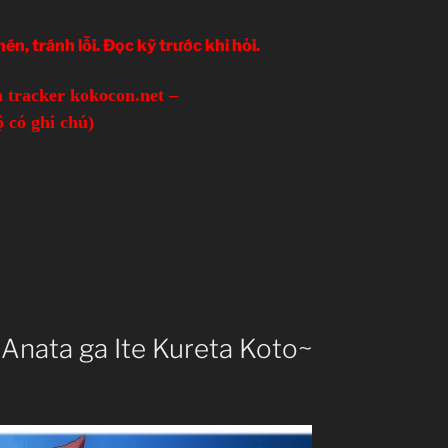
n, tránh lỗi. Đọc kỹ trước khi hỏi.
 tracker kokocon.net –
 có ghi chú)
~Anata ga Ite Kureta Koto~