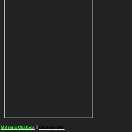
Mở rộng Chatbox
||
Chatbox Đen