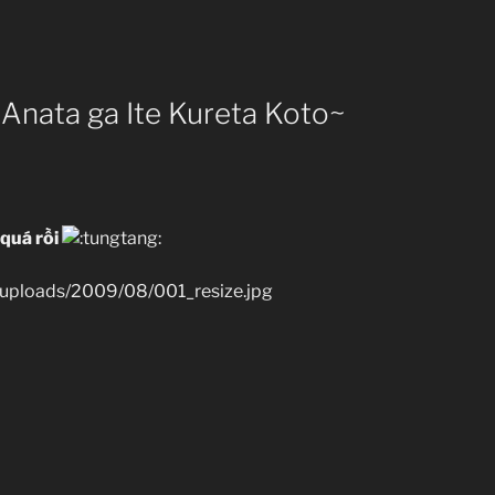
~Anata ga Ite Kureta Koto~
quá rồi