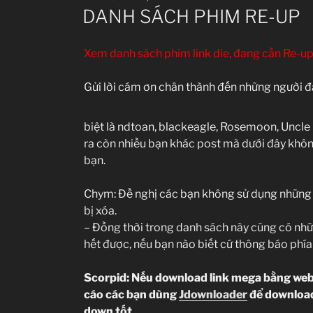
ON
DANH SÁCH PHIM RE-UP
Xem danh sách phim link die, đang cần Re-up
Gửi lời cám ơn chân thành đến những người đ
biệt là ndtoan, blackeagle, Rosemoon, Uncle 
ra còn nhiều bạn khác post mà dưới đây khôn
bạn.
Chym: Đề nghị các bạn không sử dụng những cô
bị xóa.
– Đồng thời trong danh sách này cũng có nh
hết được, nếu bạn nào biết cứ thông báo phía 
Scorpid: Nếu download link mega bằng web 
cáo các bạn dùng
Jdownloader
để download
down tốt.