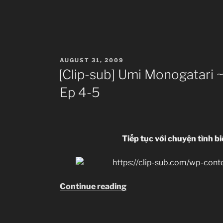
Umi
Monogatari
~Anata
ga
Ite
POSTED
AUGUST 31, 2009
ON
Kureta
[Clip-sub] Umi Monogatari 
Koto~
Ep 4-5
Ep
6-
7”
Tiếp tục với chuyện tình b
“[Clip-
Continue reading
sub]
Umi
Monogatari