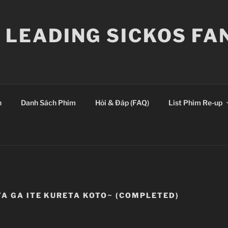
E LEADING SICKOS F
n
Danh Sách Phim
Hỏi & Đáp (FAQ)
List Phim Re-up
A GA ITE KURETA KOTO~ (COMPLETED)