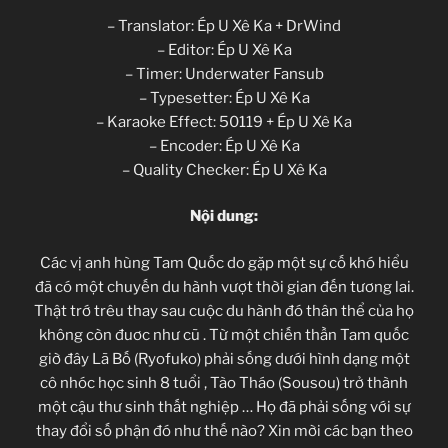
– Translator: Ép U Xê Ka + DrWind
– Editor: Ép U Xê Ka
– Timer: Underwater Fansub
– Typesetter: Ép U Xê Ka
– Karaoke Effect: 50119 + Ép U Xê Ka
– Encoder: Ép U Xê Ka
– Quality Checker: Ép U Xê Ka
Nội dung:
Các vị anh hùng Tam Quốc do gặp một sự cố khó hiểu
đã có một chuyến du hành vượt thời gian đến tương lai.
Thật trớ trêu thay sau cuộc du hành đó thân thể của họ
không còn đuơc như cũ . Từ một chiến thần Tam quốc
giờ đây Lã Bố (Ryofuko) phải sống dưới hình dạng một
cô nhóc học sinh 8 tuổi , Tào Tháo (Sousou) trở thành
một cậu thư sinh thất nghiệp … Họ đã phải sống với sự
thay đổi số phận đó như thế nào? Xin mời các bạn theo