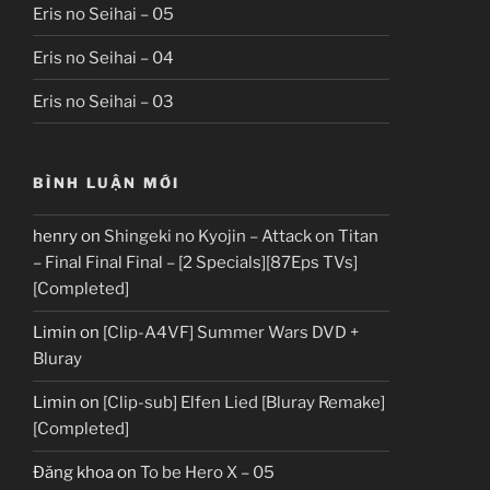
Eris no Seihai – 05
Eris no Seihai – 04
Eris no Seihai – 03
BÌNH LUẬN MỚI
henry
on
Shingeki no Kyojin – Attack on Titan
– Final Final Final – [2 Specials][87Eps TVs]
[Completed]
Limin
on
[Clip-A4VF] Summer Wars DVD +
Bluray
Limin
on
[Clip-sub] Elfen Lied [Bluray Remake]
[Completed]
Đăng khoa
on
To be Hero X – 05