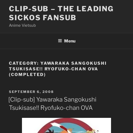
Skip
CLIP-SUB – THE LEADING
to
SICKOS FANSUB
content
Anime Vietsub
Menu
CATEGORY:
YAWARAKA SANGOKUSHI
TSUKISASE!! RYOFUKO-CHAN OVA
(COMPLETED)
POSTED
SEPTEMBER 6, 2008
ON
[Clip-sub] Yawaraka Sangokushi
Tsukisase!! Ryofuko-chan OVA