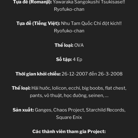
Tựa đề (Romanji):
Yawaraka Sangokushi Tsukisase!!
Ryofuko-chan
Tựa đề (Tiếng Việt):
Nhu Tam Quốc Chí đột kích!!
Ryofuko-chan
Thể loại:
OVA
Số tập:
4 Ep
Thời gian khởi chiếu:
26-12-2007 đến 26-3-2008
Thể loại:
Hài hước, lolicon, ecchi, big boobs, flat chest,
pants, võ thuật, học đường, seinen, …
Sản xuất:
Ganges, Chaos Project, Starchild Records,
Square Enix
Các thành viên tham gia Project: