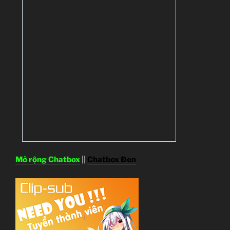
Mở rộng Chatbox
||
Chatbox Đen