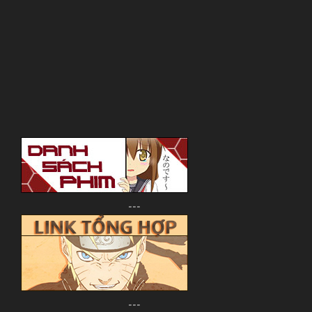
---
---