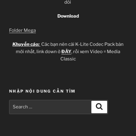
dõi
Download
Folder Mega
Khuyến cáo:
Các bạn nên cài K-Lite Codec Pack bản
mới nhất, link down ở
ĐÂY
, rồi xem Video = Media
Classic
NHẬP NỘI DUNG CẦN TÌM
Search
Search
for: