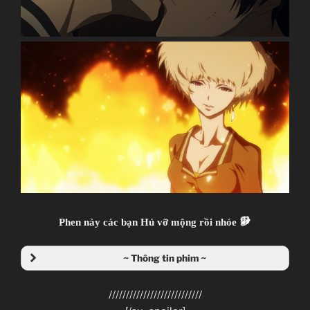
Psychological, Thriller, Terrorist
Watanabe Shin`ichirou
(Cowboy Bebop, Samurai Champloo, Space Dandy)
Kanno Youko
(Ghost in the Shell series, Macross Frontier)
~Thành viên thực hiện~
Zenko
JJ-Channel
Phen này các bạn Hủ vỡ mộng rồi nhóe
Giới thiệu nội dung:
Tàn Âm Khủng Bố.
~ Thông tin phim ~
///////////////////////////