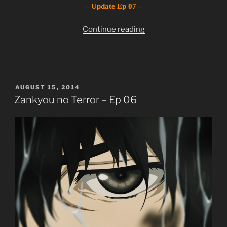
– Update Ep 07 –
JJ-Channel
“Zankyou
Continue reading
Giới thiệu nội dung:
no
Tàn Âm Khủng Bố.
Terror
–
Ep
POSTED
AUGUST 15, 2014
07”
ON
Zankyou no Terror – Ep 06