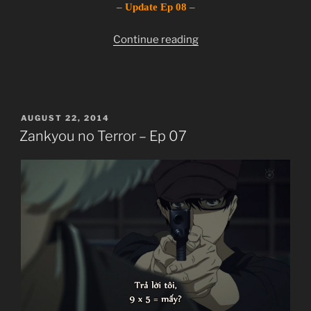
– Update Ep 08 –
“Zankyou
Zankyou no Terror
Continue reading
no
Terror in Resonance
Terror
残響のテロル
–
TV Series
Ep
11
POSTED
AUGUST 22, 2014
08”
11.07.2014 đến ??
ON
Zankyou no Terror – Ep 07
Mappa
Psychological, Thriller, Terrorist
Watanabe Shin`ichirou
(Cowboy Bebop, Samurai Champloo, Space Dandy)
Kanno Youko
(Ghost in the Shell series, Macross Frontier)
~Thành viên thực hiện~