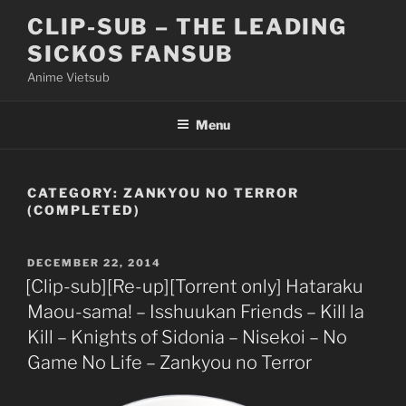
Skip
CLIP-SUB – THE LEADING
to
SICKOS FANSUB
content
Anime Vietsub
Menu
CATEGORY:
ZANKYOU NO TERROR
(COMPLETED)
POSTED
DECEMBER 22, 2014
ON
[Clip-sub][Re-up][Torrent only] Hataraku
Maou-sama! – Isshuukan Friends – Kill la
Kill – Knights of Sidonia – Nisekoi – No
Game No Life – Zankyou no Terror