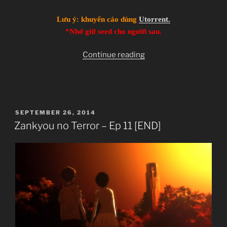
Lưu ý: khuyến cáo dùng
Utorrent.
*Nhớ giữ seed cho người sau.
“[Clip-
Continue reading
sub]
[Re-
up]
[Torrent
POSTED
SEPTEMBER 26, 2014
only]
ON
Zankyou no Terror – Ep 11 [END]
Hataraku
Maou-
sama!
–
Isshuukan
Friends
–
Kill
la