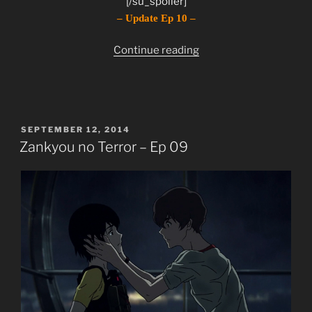
[/su_spoiler]
– Update Ep 10 –
“Zankyou
Continue reading
no
Terror
–
Ep
POSTED
SEPTEMBER 12, 2014
10”
ON
Zankyou no Terror – Ep 09