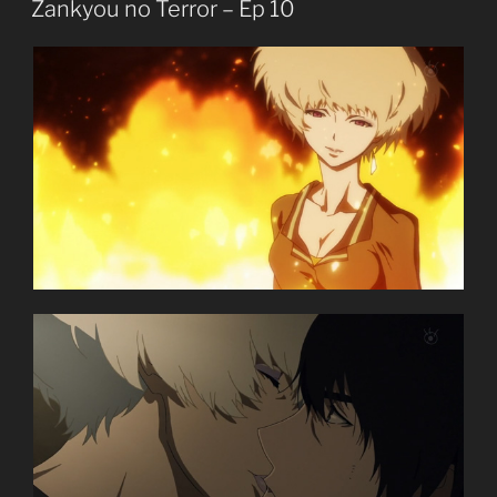
Zankyou no Terror – Ep 10
[END]”
Zankyou no Terror
Terror in Resonance
残響のテロル
TV Series
11
11.07.2014 đến ??
Mappa