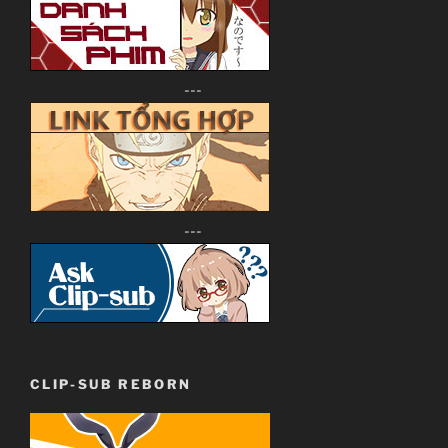
Psychological, Thriller, Terrorist
Watanabe Shin`ichirou
---
(Cowboy Bebop, Samurai Champloo, Space Dandy)
Kanno Youko
(Ghost in the Shell series, Macross Frontier)
~Thành viên thực hiện~
---
Zenko
JJ-Channel
Giới thiệu nội dung:
Tàn Âm Khủng Bố.
CLIP-SUB REBORN