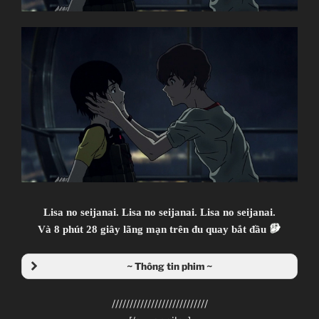
Zankyou no Terror
Terror in Resonance
残響のテロル
TV Series
11
11.07.2014 đến ??
Mappa
Psychological, Thriller, Terrorist
Watanabe Shin`ichirou
Lisa no seijanai. Lisa no seijanai. Lisa no seijanai.
(Cowboy Bebop, Samurai Champloo, Space Dandy)
Và 8 phút 28 giây lãng mạn trên đu quay bắt đầu
Kanno Youko
~ Thông tin phim ~
(Ghost in the Shell series, Macross Frontier)
///////////////////////////
~Thành viên thực hiện~