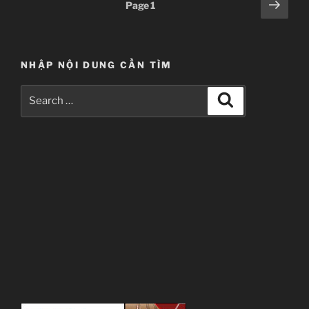
Posts
Next
Page
1
page
pagination
NHẬP NỘI DUNG CẦN TÌM
Search
Search
for:
Zankyou no Terror
Terror in Resonance
残響のテロル
TV Series
11
11.07.2014 đến ??
Mappa