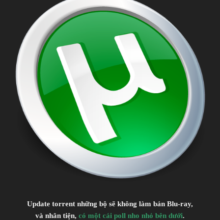
Update torrent những bộ sẽ không làm bản Blu-ray,
và nhân tiện,
có một cái poll nho nhỏ bên dưới
.