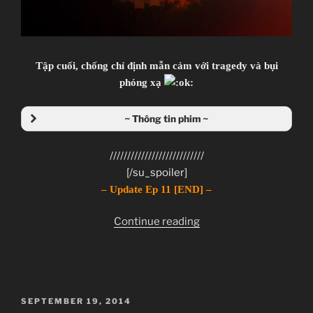
Kill
–
Knights
of
Tập cuối, chống chỉ định mẫn cảm với tragedy và bụi
Sidonia
phóng xạ
–
Nisekoi
~ Thông tin phim ~
–
No
///////////////////////////
Game
[/su_spoiler]
No
– Update Ep 11 [END] –
Life
–
“Zankyou
Continue reading
Zankyou
no
no
Terror
Terror”
–
Ep
POSTED
SEPTEMBER 19, 2014
11
ON