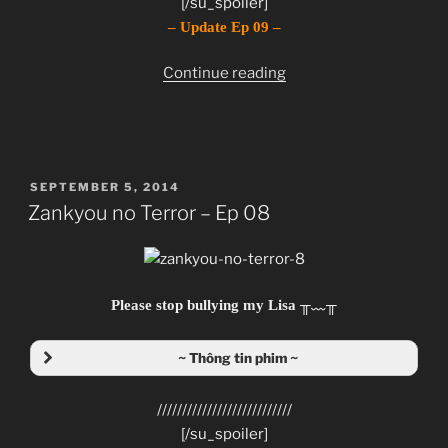
[/su_spoiler]
Zenko
– Update Ep 09 –
JJ-Channel
“Zankyou
Continue reading
Giới thiệu nội dung:
no
Tàn Âm Khủng Bố.
Terror
–
Ep
POSTED
SEPTEMBER 5, 2014
09”
ON
Zankyou no Terror – Ep 08
Please stop bullying my Lisa ╥﹏╥
~ Thông tin phim ~
///////////////////////////
[/su_spoiler]