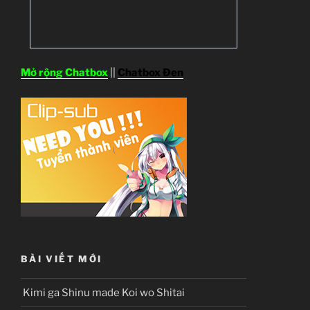
Mở rộng Chatbox
||
Chatbox Đen
BÀI VIẾT MỚI
Kimi ga Shinu made Koi wo Shitai