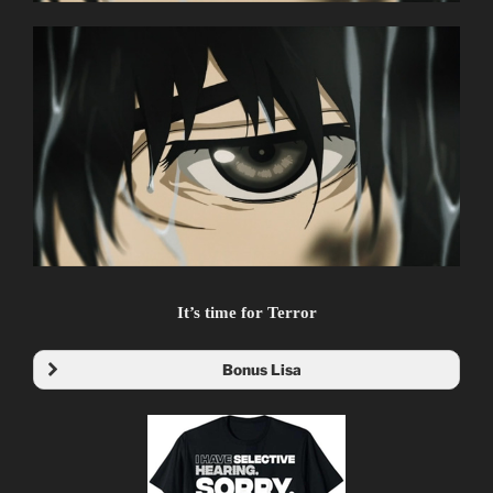
Zankyou no Terror
Terror in Resonance
残響のテロル
TV Series
11
11.07.2014 đến ??
Mappa
Psychological, Thriller, Terrorist
Watanabe Shin`ichirou
It’s time for Terror
(Cowboy Bebop, Samurai Champloo, Space Dandy)
Bonus Lisa
Kanno Youko
(Ghost in the Shell series, Macross Frontier)
~Thành viên thực hiện~
Zenko