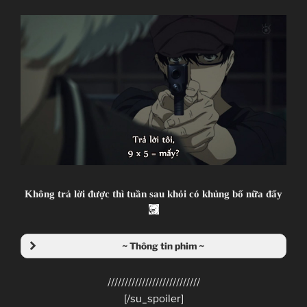
Zenko
JJ-Channel
Zankyou no Terror
Terror in Resonance
Giới thiệu nội dung:
残響のテロル
Tàn Âm Khủng Bố.
TV Series
11
11.07.2014 đến ??
Mappa
Psychological, Thriller, Terrorist
Watanabe Shin`ichirou
Không trả lời được thì tuần sau khỏi có khủng bố nữa đấy
(Cowboy Bebop, Samurai Champloo, Space Dandy)
Kanno Youko
~ Thông tin phim ~
(Ghost in the Shell series, Macross Frontier)
///////////////////////////
~Thành viên thực hiện~
[/su_spoiler]
Zenko