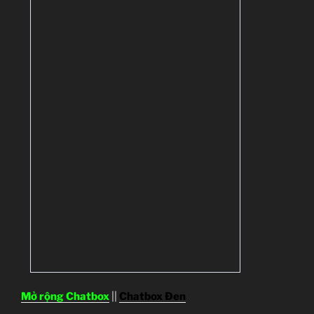
Mở rộng Chatbox
||
Chatbox Đen