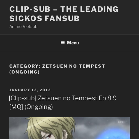
Skip
CLIP-SUB – THE LEADING
to
SICKOS FANSUB
content
Anime Vietsub
Menu
CATEGORY:
ZETSUEN NO TEMPEST
(ONGOING)
POSTED
JANUARY 13, 2013
ON
[Clip-sub] Zetsuen no Tempest Ep 8,9
[MQ] (Ongoing)