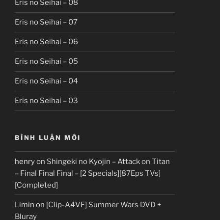
Eris no Seihai – 08
Eris no Seihai – 07
Eris no Seihai – 06
Eris no Seihai – 05
Eris no Seihai – 04
Eris no Seihai – 03
BÌNH LUẬN MỚI
henry
on
Shingeki no Kyojin – Attack on Titan
– Final Final Final – [2 Specials][87Eps TVs]
[Completed]
Limin
on
[Clip-A4VF] Summer Wars DVD +
Bluray