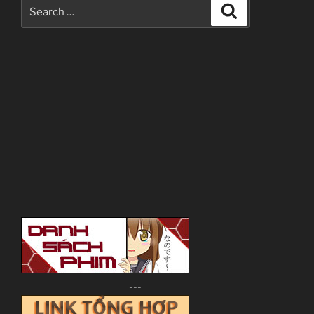
[MQ]
Search
Search
(Ongoing)”
for:
---