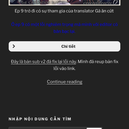
Ep 9 trở đi có sự tham gia của translator Gà
ăn cứt
Ở ep 9 có một lỗi nghiêm trọng mà mình với editor có
bàn bạc lại.
Chi tiết
Đây là bản sub v2 đã fix lại lỗi này
. Mình đã reup bản fix
lỗi vào link.
“[Clip-
Continue reading
sub]
Zetsuen
no
Tempest
Ep
NHẬP NỘI DUNG CẦN TÌM
8,9