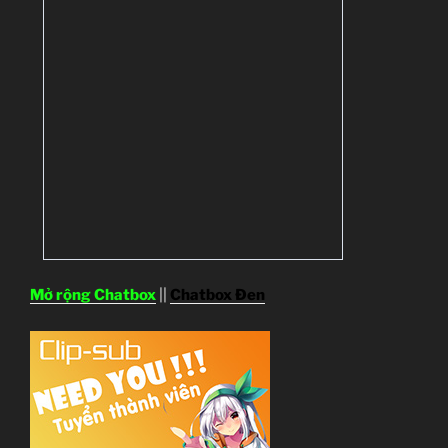
Mở rộng Chatbox
||
Chatbox Đen