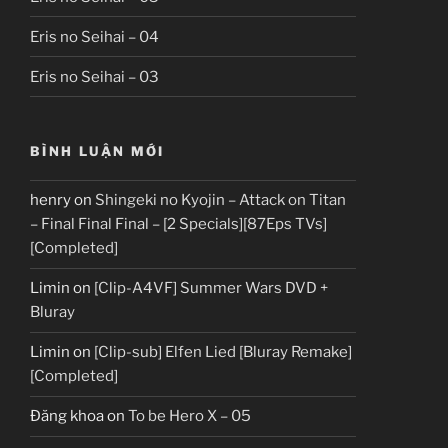
Eris no Seihai – 04
Eris no Seihai – 03
BÌNH LUẬN MỚI
henry
on
Shingeki no Kyojin – Attack on Titan
– Final Final Final – [2 Specials][87Eps TVs]
[Completed]
Limin
on
[Clip-A4VF] Summer Wars DVD +
Bluray
Limin
on
[Clip-sub] Elfen Lied [Bluray Remake]
[Completed]
Đăng khoa
on
To be Hero X – 05