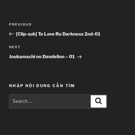
Post
Previous
PREVIOUS
navigation
Post
[Clip-sub] To Love Ru Darkness 2nd-01
Next
NEXT
Post
Joukamachi no Dandelion – 01
NHẬP NỘI DUNG CẦN TÌM
Search
Search
for: