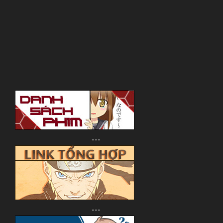
---
---