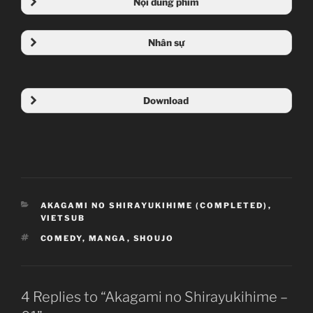
Nội dung phim
Nhân sự
Download
CATEGORIES
AKAGAMI NO SHIRAYUKIHIME (COMPLETED)
,
VIETSUB
TAGS
COMEDY
,
MANGA
,
SHOUJO
4 Replies to “Akagami no Shirayukihime –