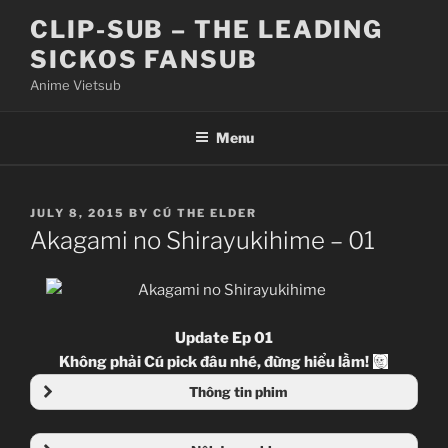
Skip
CLIP-SUB – THE LEADING
to
SICKOS FANSUB
content
Anime Vietsub
Menu
POSTED
JULY 8, 2015
BY
CÚ THE ELDER
ON
Akagami no Shirayukihime – 01
Update Ep 01
Không phải Cú pick đâu nhé, đừng hiểu lầm!
Thông tin phim