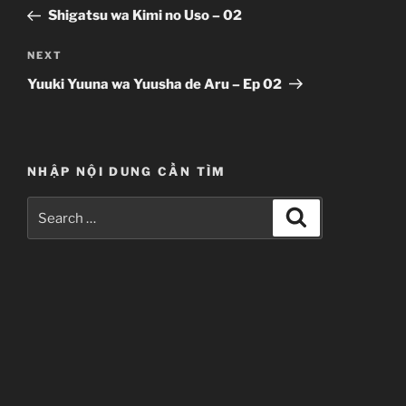
navigation
Post
Shigatsu wa Kimi no Uso – 02
Next
NEXT
Post
Yuuki Yuuna wa Yuusha de Aru – Ep 02
NHẬP NỘI DUNG CẦN TÌM
Search
Search
for: