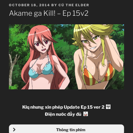
POSTED
OCTOBER 18, 2014
BY
CÚ THE ELDER
ON
Akame ga Kill! – Ep 15v2
Klq nhưng xin phép Update Ep 15 ver 2
Điện nước đầy đủ
Thông tin phim