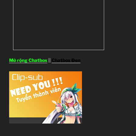
Mở rộng Chatbox
||
Chatbox Đen