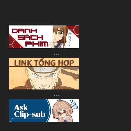
---
---