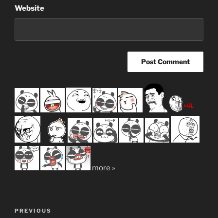
Website
more »
Post
Previous
PREVIOUS