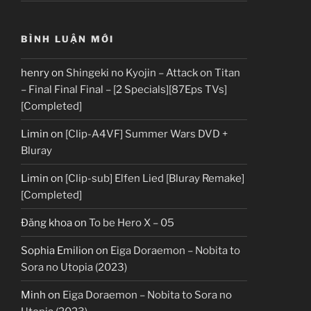
BÌNH LUẬN MỚI
henry
on
Shingeki no Kyojin – Attack on Titan
– Final Final Final – [2 Specials][87Eps TVs]
[Completed]
Limin
on
[Clip-A4VF] Summer Wars DVD +
Bluray
Limin
on
[Clip-sub] Elfen Lied [Bluray Remake]
[Completed]
Đăng khoa
on
To be Hero X – 05
Sophia Emilion
on
Eiga Doraemon – Nobita to
Sora no Utopia (2023)
Minh
on
Eiga Doraemon – Nobita to Sora no