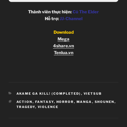
Thành viên thực hiện:
Cú The Elder
Hỗ trợ:
JJ-Channel
Download
Mega
4share.vn
Tenlua.vn
CATEGORIES
AKAME GA KILL! (COMPLETED)
,
VIETSUB
TAGS
ACTION
,
FANTASY
,
HORROR
,
MANGA
,
SHOUNEN
,
TRAGEDY
,
VIOLENCE