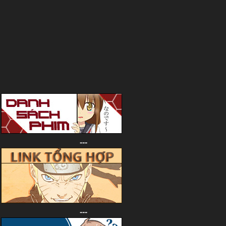
---
---