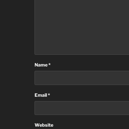
Name
*
Email
*
Website