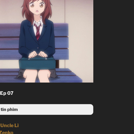
 Ep 07
tin phim
:
Uncle Lì
Zenko