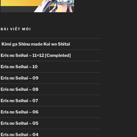
BÀI VIẾT MỚI
Kimi ga Shinu made Koi wo Shitai
Eris no Seihai – 11+12 [Completed]
Eris no Seihai – 10
Eris no Seihai – 09
Eris no Seihai – 08
Eris no Seihai – 07
Eris no Seihai – 06
Eris no Seihai – 05
Eris no Seihai – 04