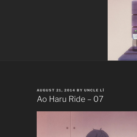
POSTED
AUGUST 21, 2014
BY
UNCLE LÌ
ON
Ao Haru Ride – 07