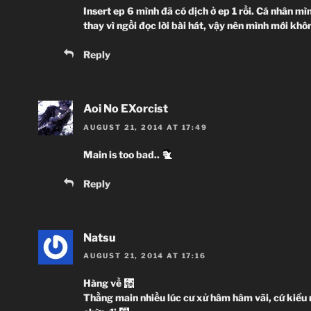
Insert ep 6 mình đã có dịch ở ep 1 rồi. Cá nhân mì
thay vì ngồi đọc lời bài hát, vậy nên mình mới khô
Reply
Aoi No EXorcist
AUGUST 21, 2014 AT 17:49
Main is too bad..
Reply
Natsu
AUGUST 21, 2014 AT 17:16
Hàng về
Thằng main nhiều lúc cư xử hâm hâm vãi, cứ kiểu 