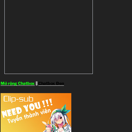
Mở rộng Chatbox
||
Chatbox Đen