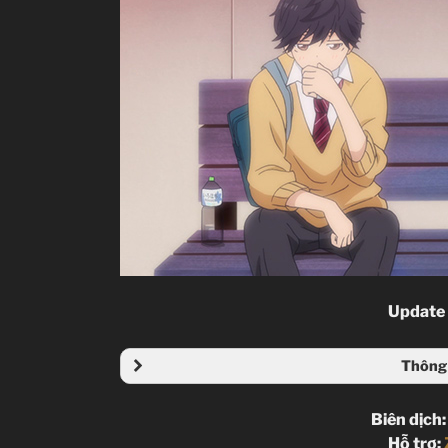
Update
Thông 
Biên dịch
Hỗ trợ: