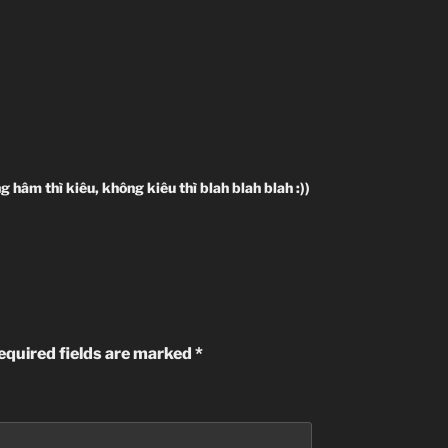
 hâm thì kiêu, không kiêu thì blah blah blah :))
equired fields are marked
*