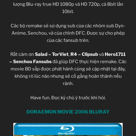
lượng Blu-ray true HD 1080p và HD 720p, cả 8bit lẫn
10bit.
Các bộ remake sẽ sử dụng sub của các nhóm sub Dyn-
Anime, Senchou, và của chính DFC. Được sự cho phép
của các fansub trên.
Rất cảm ơn
Salad – TorViet
,
R4 – Clipsub
và
Hero1711
– Senchou Fansubs
đã giúp DFC thực hiện remake. Các
movie BD sắp được phát hành cũng sẽ cập nhật tại đây,
không rõ lúc nào nhưng sẽ cố gắng hoàn thành nếu
rảnh.
Have fun. Đọc kỹ chú ý trước khi hỏi.
DORAEMON MOVIE 2006 BLURAY