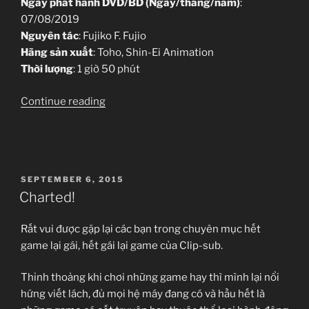
Ngày phát hành DVD/BD (Ngày/tháng/năm)
:
07/08/2019
Nguyên tác
: Fujiko F. Fujio
Hãng sản xuất
: Toho, Shin-Ei Animation
Thời lượng
: 1 giờ 50 phút
“Eiga
Continue reading
Doraemon
–
Nobita
no
POSTED
SEPTEMBER 6, 2015
Getsumen
ON
Charted!
Tansaki
(2019)”
Rất vui được gặp lại các bạn trong chuyên mục hết
game lại gái, hết gái lại game của Clip-sub.
Thỉnh thoảng khi chơi những game hay thì mình lại nổi
hứng viết lách, đủ mọi hệ máy đang có và hầu hết là