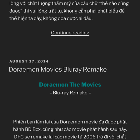
lòng với chất lượng thẩm mỹ của câu chữ “thế nào cũng
được” thì vui lòng trật tự, không cần phải phát biểu để
thể hiện ta đây, không dọa được ai đâu.
“Cập
Continue reading
nhật
một
số
POSTED
AUGUST 17, 2014
bài
ON
Doraemon Movies Bluray Remake
viết
hướng
Doraemon The Movies
dẫn”
– Blu-ray Remake –
Phiên bản làm lại của Doraemon movie đã được phát
hành BD Box, cũng như các movie phát hành sau này.
DFC sẽ remake lại các movie từ 2006 trở đi với chất