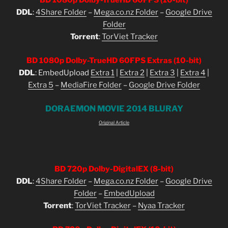
BD 1080p Dolby-TrueHD 60FPS (10-bit)
DDL
:
4Share Folder
–
Mega.co.nz Folder
–
Google Drive
Folder
Torrent
:
TorViet Tracker
BD 1080p Dolby-TrueHD 60FPS Extras (10-bit)
DDL
: EmbedUpload
Extra 1
|
Extra 2
|
Extra 3
|
Extra 4
|
Extra 5
–
MediaFire Folder
–
Google Drive Folder
DORAEMON MOVIE 2014 BLURAY
Original Article
BD 720p Dolby-DigitalEX (8-bit)
DDL
:
4Share Folder
–
Mega.co.nz Folder
–
Google Drive
Folder
–
EmbedUpload
Torrent
:
TorViet Tracker
–
Nyaa Tracker