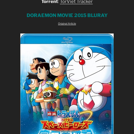
Torrent
:
TorViet Tracker
DORAEMON MOVIE 2015 BLURAY
Original Article