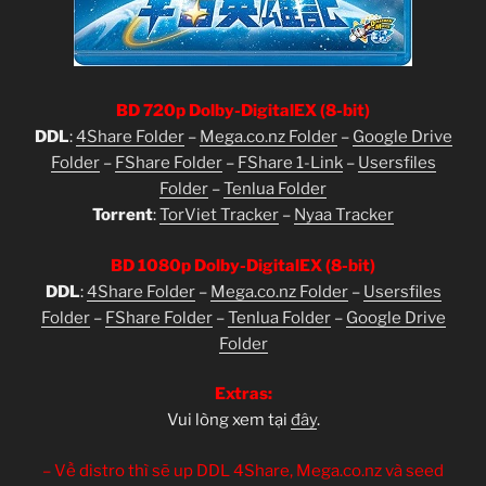
BD 720p Dolby-DigitalEX (8-bit)
DDL
:
4Share Folder
–
Mega.co.nz Folder
–
Google Drive
Folder
–
FShare Folder
–
FShare 1-Link
–
Usersfiles
Folder
–
Tenlua Folder
Torrent
:
TorViet Tracker
–
Nyaa Tracker
BD 1080p Dolby-DigitalEX (8-bit)
DDL
:
4Share Folder
–
Mega.co.nz Folder
–
Usersfiles
Folder
–
FShare Folder
–
Tenlua Folder
–
Google Drive
Folder
Extras:
Vui lòng xem tại
đây
.
– Về distro thì sẽ up DDL 4Share, Mega.co.nz và seed