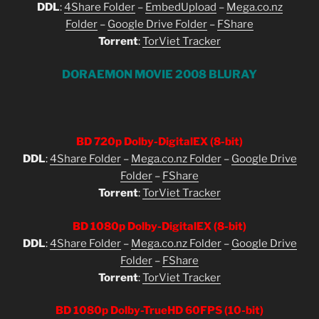
DDL
:
4Share Folder
–
EmbedUpload
–
Mega.co.nz
Folder
–
Google Drive Folder
–
FShare
Torrent
:
TorViet Tracker
DORAEMON MOVIE 2008 BLURAY
BD 720p Dolby-DigitalEX (8-bit)
DDL
:
4Share Folder
–
Mega.co.nz Folder
–
Google Drive
Folder
–
FShare
Torrent
:
TorViet Tracker
BD 1080p Dolby-DigitalEX (8-bit)
DDL
:
4Share Folder
–
Mega.co.nz Folder
–
Google Drive
Folder
–
FShare
Torrent
:
TorViet Tracker
BD 1080p Dolby-TrueHD 60FPS (10-bit)