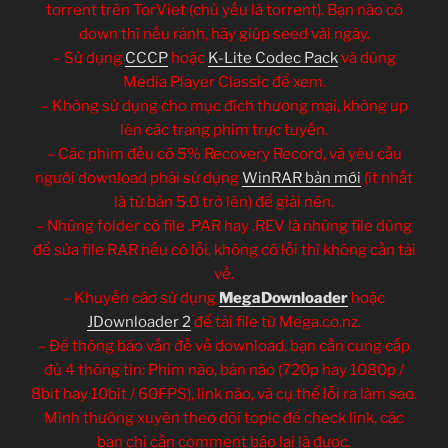
torrent trên TorViet (chủ yếu là torrent). Bạn nào có
down thì nếu rảnh, hãy giúp seed vài ngày.
– Sử dụng
CCCP
hoặc
K-Lite Codec Pack
và dùng
Media Player Classic để xem.
– Không sử dụng cho mục đích thương mại, không up
lên các trang phim trực tuyến.
– Các phim đều có 5% Recovery Record, và yêu cầu
người download phải sử dụng
WinRAR bản mới
(ít nhất
là từ bản 5.0 trở lên) để giải nén.
– Những folder có file .PAR hay .REV là những file dùng
để sửa file RAR nếu có lỗi, không có lỗi thì không cần tải
về.
– Khuyến cáo sử dụng
MegaDownloader
hoặc
JDownloader 2
để tải file từ Mega.co.nz.
– Để thông báo vấn đề về download, bạn cần cung cấp
đủ 4 thông tin: Phim nào, bản nào (720p hay 1080p /
8bit hay 10bit / 60FPS), link nào, và cụ thể lỗi ra làm sao.
Mình thường xuyên theo dõi topic để check link, các
bạn chỉ cần comment báo lại là được.