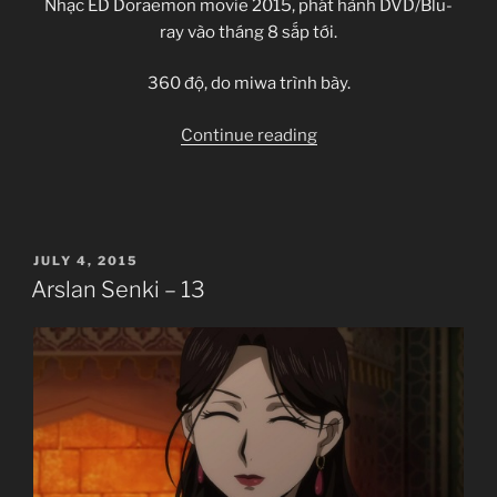
Nhạc ED Doraemon movie 2015, phát hành DVD/Blu-
ray vào tháng 8 sắp tới.
360 độ, do miwa trình bày.
“miwa
Continue reading
–
360°
MV”
POSTED
JULY 4, 2015
ON
Arslan Senki – 13