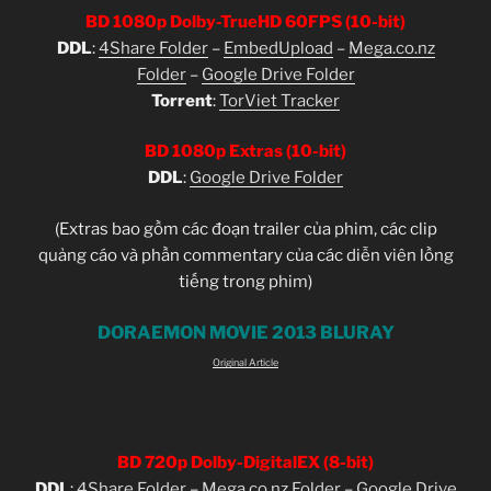
BD 1080p Dolby-TrueHD 60FPS (10-bit)
DDL
:
4Share Folder
–
EmbedUpload
–
Mega.co.nz
Folder
–
Google Drive Folder
Torrent
:
TorViet Tracker
BD 1080p Extras (10-bit)
DDL
:
Google Drive Folder
(Extras bao gồm các đoạn trailer của phim, các clip
quảng cáo và phần commentary của các diễn viên lồng
tiếng trong phim)
DORAEMON MOVIE 2013 BLURAY
Original Article
BD 720p Dolby-DigitalEX (8-bit)
DDL
:
4Share Folder
–
Mega.co.nz Folder
–
Google Drive