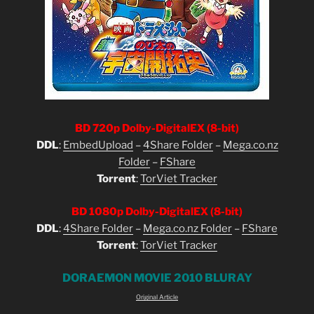
BD 720p Dolby-DigitalEX (8-bit)
DDL
:
EmbedUpload
–
4Share Folder
–
Mega.co.nz
Folder
–
FShare
Torrent
:
TorViet Tracker
BD 1080p Dolby-DigitalEX (8-bit)
DDL
:
4Share Folder
–
Mega.co.nz Folder
–
FShare
Torrent
:
TorViet Tracker
DORAEMON MOVIE 2010 BLURAY
Original Article