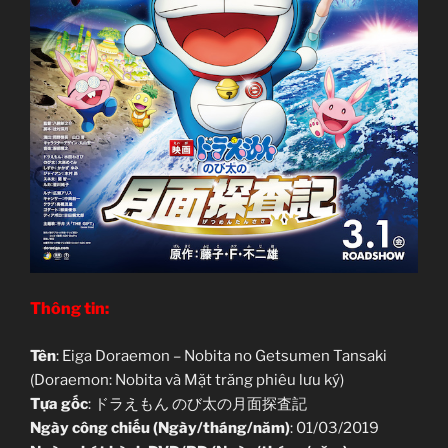
Thông tin:
Tên
: Eiga Doraemon – Nobita no Getsumen Tansaki
(Doraemon: Nobita và Mặt trăng phiêu lưu ký)
Tựa gốc
: ドラえもん のび太の月面探査記
Ngày công chiếu (Ngày/tháng/năm)
: 01/03/2019