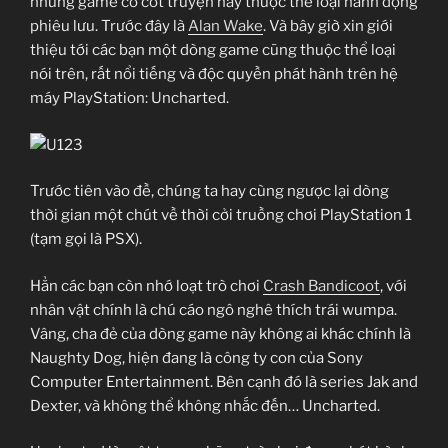
những game có cốt truyện hay thuộc thể loại hành động
phiêu lưu. Trước đây là
Alan Wake
. Và bây giờ xin giới
thiệu tới các bạn một dòng game cũng thuộc thể loại
nói trên, rất nổi tiếng và độc quyền phát hành trên hệ
máy PlayStation: Uncharted.
Trước tiên vào đề, chúng ta hay cùng ngược lại dòng
thời gian một chút về thời cởi truồng chơi PlayStation 1
(tạm gọi là PSX).
Hẳn các bạn còn nhớ loạt trò chơi
Crash Bandicoot
, với
nhân vật chính là chú cáo ngô nghê thích trái wumpa.
Vâng, cha đẻ của dòng game này không ai khác chính là
Naughty Dog, hiện đang là công ty con của Sony
Computer Entertainment. Bên cạnh đó là series Jak and
Dexter, và không thể không nhắc đến… Uncharted.