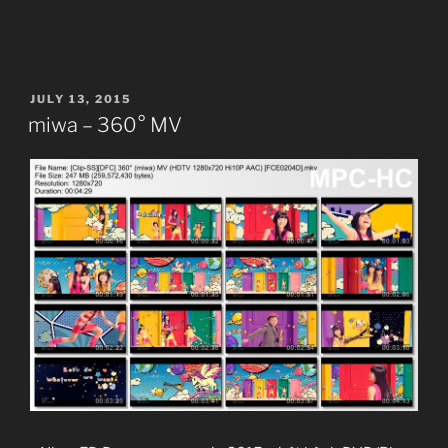
POSTED
JULY 13, 2015
ON
miwa – 360° MV