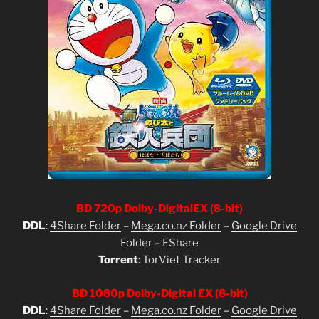
BD 720p Dolby-DigitalEX (8-bit)
DDL
:
4Share Folder
–
Mega.co.nz Folder
–
Google Drive
Folder
–
FShare
Torrent
:
TorViet Tracker
BD 1080p Dolby-Digital EX (8-bit)
DDL
:
4Share Folder
–
Mega.co.nz Folder
–
Google Drive