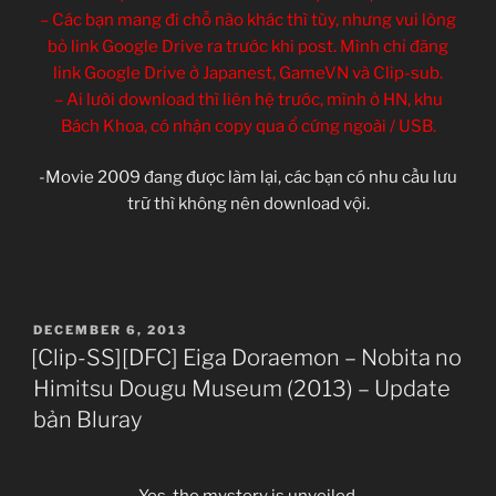
– Các bạn mang đi chỗ nào khác thì tùy, nhưng vui lòng
bỏ link Google Drive ra trước khi post. Mình chỉ đăng
link Google Drive ở Japanest, GameVN và Clip-sub.
– Ai lười download thì liên hệ trước, mình ở HN, khu
Bách Khoa, có nhận copy qua ổ cứng ngoài / USB.
-Movie 2009 đang được làm lại, các bạn có nhu cầu lưu
trữ thì không nên download vội.
POSTED
DECEMBER 6, 2013
ON
[Clip-SS][DFC] Eiga Doraemon – Nobita no
Himitsu Dougu Museum (2013) – Update
bản Bluray
Yes, the mystery is unveiled.