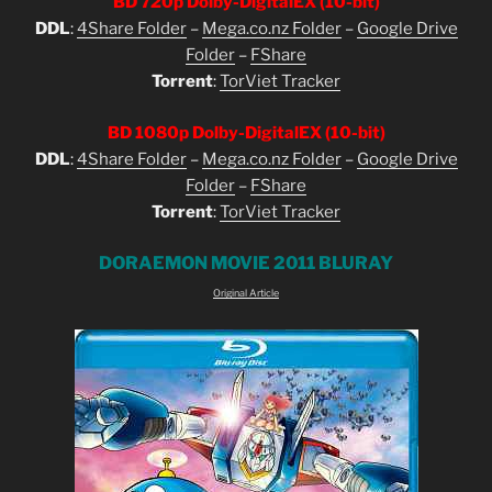
BD 720p Dolby-DigitalEX (10-bit)
DDL
:
4Share Folder
–
Mega.co.nz Folder
–
Google Drive
Folder
–
FShare
Torrent
:
TorViet Tracker
BD 1080p Dolby-DigitalEX (10-bit)
DDL
:
4Share Folder
–
Mega.co.nz Folder
–
Google Drive
Folder
–
FShare
Torrent
:
TorViet Tracker
DORAEMON MOVIE 2011 BLURAY
Original Article