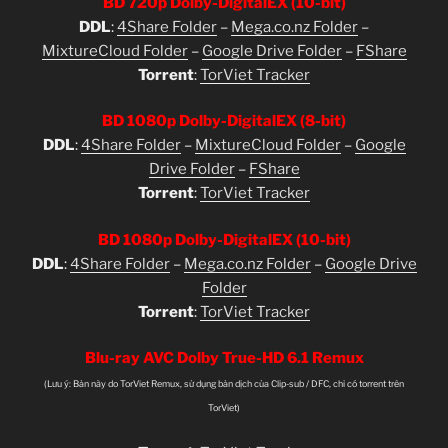
BD 720p Dolby-DigitalEX (10-bit)
DDL
:
4Share Folder
–
Mega.co.nz Folder
–
MixtureCloud Folder
–
Google Drive Folder
–
FShare
Torrent
:
TorViet Tracker
BD 1080p Dolby-DigitalEX (8-bit)
DDL
:
4Share Folder
–
MixtureCloud Folder
–
Google
Drive Folder
–
FShare
Torrent
:
TorViet Tracker
BD 1080p Dolby-DigitalEX (10-bit)
DDL
:
4Share Folder
–
Mega.co.nz Folder
–
Google Drive
Folder
Torrent
:
TorViet Tracker
Blu-ray AVC Dolby True-HD 6.1 Remux
(Lưu ý: Bản này do TorViet Remux, sử dụng bản dịch của Clip-sub / DFC, chỉ có torrent trên
TorViet)