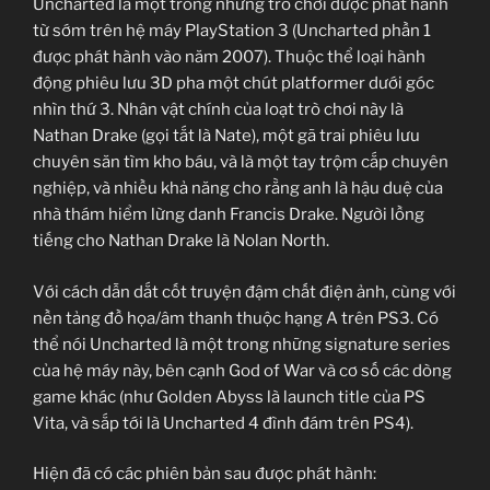
Uncharted là một trong những trò chơi được phát hành
từ sớm trên hệ máy PlayStation 3 (Uncharted phần 1
được phát hành vào năm 2007). Thuộc thể loại hành
động phiêu lưu 3D pha một chút platformer dưới góc
nhìn thứ 3. Nhân vật chính của loạt trò chơi này là
Nathan Drake (gọi tắt là Nate), một gã trai phiêu lưu
chuyên săn tìm kho báu, và là một tay trộm cắp chuyên
nghiệp, và nhiều khả năng cho rằng anh là hậu duệ của
nhà thám hiểm lừng danh Francis Drake. Người lồng
tiếng cho Nathan Drake là Nolan North.
Với cách dẫn dắt cốt truyện đậm chất điện ảnh, cùng với
nền tảng đồ họa/âm thanh thuộc hạng A trên PS3. Có
thể nói Uncharted là một trong những signature series
của hệ máy này, bên cạnh God of War và cơ số các dòng
game khác (như Golden Abyss là launch title của PS
Vita, và sắp tới là Uncharted 4 đình đám trên PS4).
Hiện đã có các phiên bản sau được phát hành: