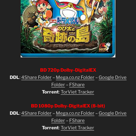
BD 720p Dolby-DigitalEX
DDL
:
4Share Folder
–
Mega.co.nz Folder
–
Google Drive
Folder
–
FShare
Torrent
:
TorViet Tracker
BD 1080p Dolby-DigitalEX (8-bit)
DDL
:
4Share Folder
–
Mega.co.nz Folder
–
Google Drive
Folder
–
FShare
Torrent
:
TorViet Tracker