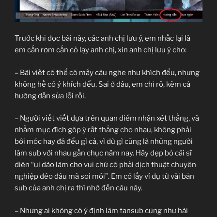
Trước khi đọc bài này, các anh chị lưu ý, em nhắc lại là
em cắn rơm cắn cỏ lạy anh chị, xin anh chị lưu ý cho:
– Bài viết có thể có mấy câu nghe như khích đểu, nhưng
không hề có ý khích đểu. Sai ở đâu, em chỉ rõ, kèm cả
hướng dẫn sửa lỗi rồi.
– Người viết viết dựa trên quan điểm nhận xét thẳng, và
nhằm mục đích góp ý rất thẳng cho nhau, không phải
bới móc hay đá đểu gì cả, vì dù gì cũng là những người
làm sub với nhau gần chục năm nay. Hãy dẹp bỏ cái sĩ
diện “ui dào làm cho vui chứ có phải dịch thuật chuyên
nghiệp đéo đâu mà soi mói”. Em có lấy ví dụ từ vài bản
sub của anh chị ra thì nhớ đến câu này.
– Những ai không có ý định làm fansub cũng như hài