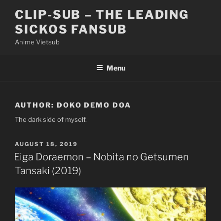
Skip
CLIP-SUB – THE LEADING
to
SICKOS FANSUB
content
Anime Vietsub
Menu
AUTHOR:
DOKO DEMO DOA
The dark side of myself.
POSTED
AUGUST 18, 2019
ON
Eiga Doraemon – Nobita no Getsumen
Tansaki (2019)