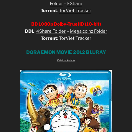
Folder
–
FShare
Torrent
:
TorViet Tracker
BD 1080p Dolby-TrueHD (10-bit)
DDL
:
4Share Folder
–
Mega.co.nz Folder
Torrent
: TorViet Tracker
DORAEMON MOVIE 2012 BLURAY
Original Article