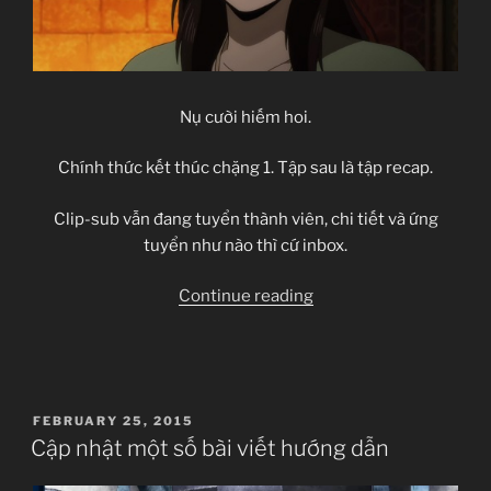
Nụ cười hiếm hoi.
Chính thức kết thúc chặng 1. Tập sau là tập recap.
Clip-sub vẫn đang tuyển thành viên, chi tiết và ứng
tuyển như nào thì cứ inbox.
“Arslan
Continue reading
Senki
–
13”
POSTED
FEBRUARY 25, 2015
ON
Cập nhật một số bài viết hướng dẫn