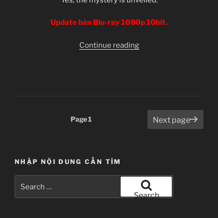
Update bản Blu-ray 1080p 10bit.
“[Clip-
Continue reading
SS]
[DFC]
Eiga
Doraemon
–
Nobita
Posts
Page
1
Next page
no
pagination
Himitsu
Dougu
Museum
NHẬP NỘI DUNG CẦN TÌM
(2013)
Search
–
for:
Search
Update
bản