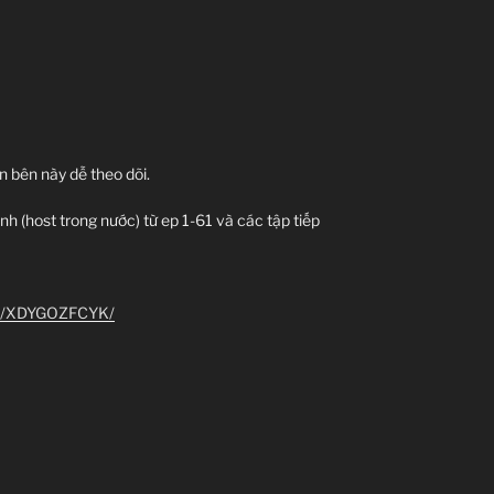
 bên này dễ theo dõi.
 (host trong nước) từ ep 1-61 và các tập tiếp
er/XDYGOZFCYK/