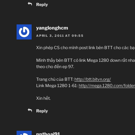
Reply
yanglonghcm
APRIL 3, 2011 AT 09:55
Xin phép CS cho mình post link bên BTT cho các bạn
Mình thấy bên BTT có link Mega 1280 down rất nhanh
theo cho đến ep 97.
Trang chủ của BTT:
http://btt.bitvn.org/
Link Mega 1280 1-61:
http://mega.1280.com/fold
Xin hết.
Reply
nnthoai91