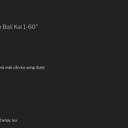
 Ball Kai 1-60”
ồi mà mãi vẫn ko xong được
d khác ko.