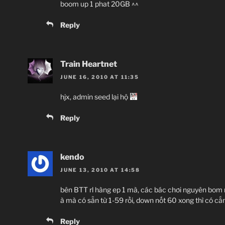
boom up 1 phat 20GB ^^
Reply
Train Heartnet
JUNE 16, 2010 AT 11:35
hjx, admin seed lại hộ
Reply
kendo
JUNE 13, 2010 AT 14:58
bên BTT rl hàng ep 1 mà, các bác chơi nguyên bom n
à mà có sẵn từ 1-59 rồi, down nốt 60 xong thì có c
Reply