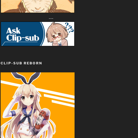
---
CLIP-SUB REBORN