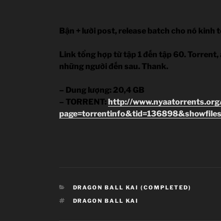
Bận + lười post, release batch cho nó kinh 
Link tổng hợp từ tập 1 đến tập 60. Torrent,
những người đến sau. Thank.
– Dung lượng: 20,4 GB
– TORRENT:
http://www.nyaatorrents.org
page=torrentinfo&tid=136898&showfile
CATEGORIES
DRAGON BALL KAI (COMPLETED)
TAGS
DRAGON BALL KAI