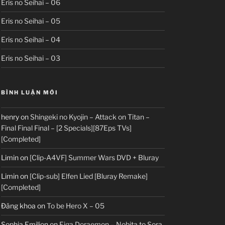
Eris no Seihai – 06
Eris no Seihai – 05
Eris no Seihai – 04
Eris no Seihai – 03
BÌNH LUẬN MỚI
henry
on
Shingeki no Kyojin – Attack on Titan –
Final Final Final – [2 Specials][87Eps TVs]
[Completed]
Limin
on
[Clip-A4VF] Summer Wars DVD + Bluray
Limin
on
[Clip-sub] Elfen Lied [Bluray Remake]
[Completed]
Đăng khoa
on
To be Hero X – 05
Sophia Emilion
on
Eiga Doraemon – Nobita to Sora