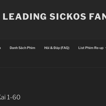
E LEADING SICKOS F
n
Danh Sách Phim
Hỏi & Đáp (FAQ)
List Phim Re-up
Kai 1-60