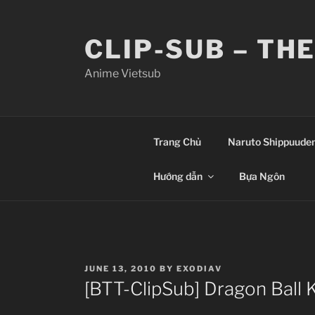
Skip
to
CLIP-SUB – TH
content
Anime Vietsub
Trang Chủ
Naruto Shippuude
Hướng dẫn
Bựa Ngôn
POSTED
JUNE 13, 2010
BY
EXODIAV
ON
[BTT-ClipSub] Dragon Ball 