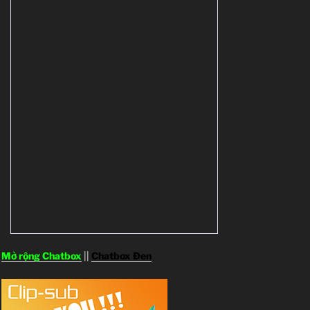
Mở rộng Chatbox
||
Chatbox Đen