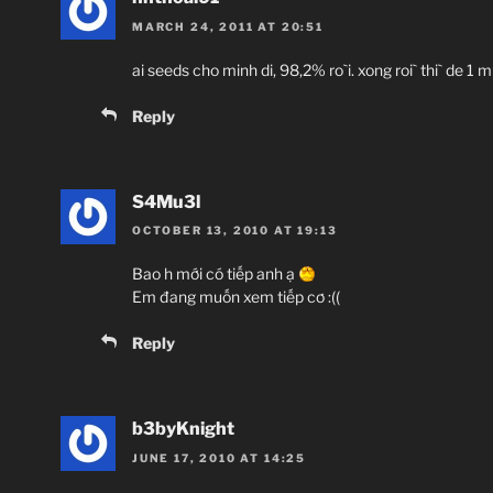
MARCH 24, 2011 AT 20:51
ai seeds cho minh di, 98,2% ro`i. xong roi` thi` de 1
Reply
S4Mu3l
OCTOBER 13, 2010 AT 19:13
Bao h mới có tiếp anh ạ
Em đang muốn xem tiếp cơ :((
Reply
b3byKnight
JUNE 17, 2010 AT 14:25