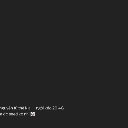
guyên tử thế kia …. ngồi kéo 20.4G …
ắm đc seed ko nhỉ