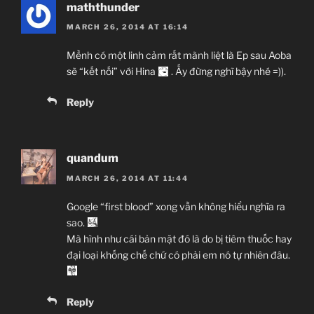
Tên phim:
Buddy Complex
maththunder
MARCH 26, 2014 AT 16:14
バディ・コンプレックス
Mềnh có một linh cảm rất mãnh liệt là Ep sau Aoba
Số tập:
13, TV Series
sẽ “kết nối” với Hina
. Ấy đừng nghĩ bậy nhé =)).
Thể loại:
Action, Mecha, Sci-Fi
Reply
Ngày chiếu:
6/1/2014 đến 31/03/2014
quandum
Hãng sản xuất:
Sunrise
MARCH 26, 2014 AT 11:44
Nội dung phim
Google “first blood” xong vẫn không hiểu nghĩa ra
sao.
Thanh niên nghi
2014 lái Mecha và cô
Mà hình như cái bản mặt đó là do bị tiêm thuốc hay
gái 2088
lái Mecha.
đại loại khống chế chứ có phải em nó tự nhiên đâu.
Reply