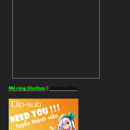
Mở rộng Chatbox
||
Chatbox Đen