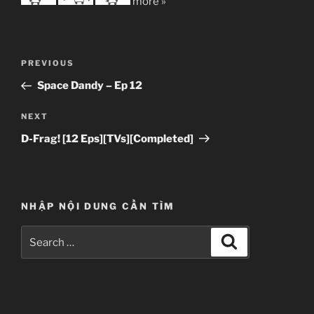
more »
Post
Previous
PREVIOUS
navigation
Post
Space Dandy – Ep 12
Next
NEXT
Post
D-Frag! [12 Eps][TVs][Completed]
NHẬP NỘI DUNG CẦN TÌM
Search
Search
for: