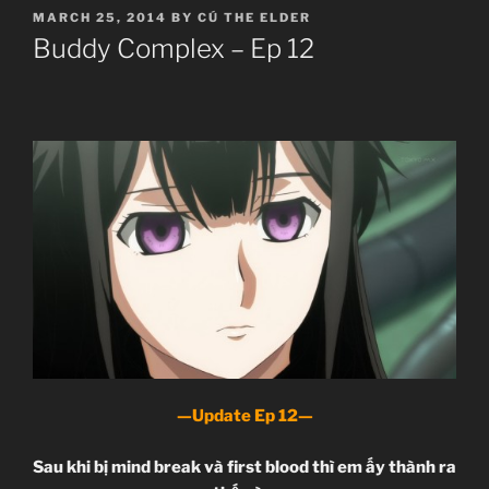
POSTED
MARCH 25, 2014
BY
CÚ THE ELDER
ON
Buddy Complex – Ep 12
—Update Ep 12—
Sau khi bị mind break và first blood thì em ấy thành ra