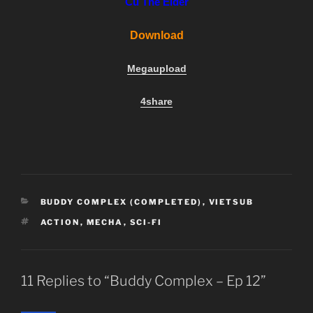
Cú The Elder
Download
Megaupload
4share
CATEGORIES
BUDDY COMPLEX (COMPLETED)
,
VIETSUB
TAGS
ACTION
,
MECHA
,
SCI-FI
11 Replies to “Buddy Complex – Ep 12”