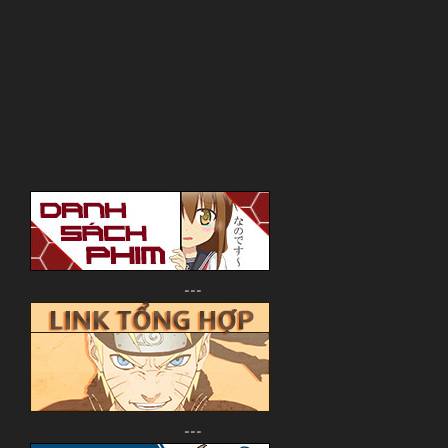
---
---