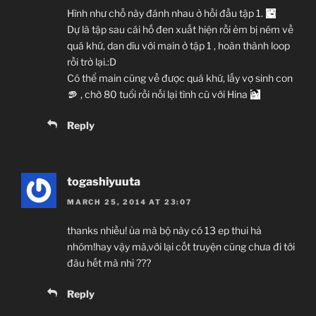
Hình như chỗ này đánh nhau ở hồi đầu tập 1.
Dự là tập sau cái hố đen xuất hiện rồi ẻm bị ném về
quá khứ, dan díu với main ở tập 1 , hoàn thành loop
rồi trở lại.:D
Có thể main cũng về được quá khứ, lấy vợ sinh con
, chờ 80 tuổi rồi nối lại tình cũ với Hina
Reply
togashiyuuta
MARCH 25, 2014 AT 23:07
thanks nhiều! ủa mà bộ này có 13 ep thui hả
nhóm!hay vậy mà,với lại cốt truyện cũng chưa đi tới
đâu hết mà nhỉ ???
Reply