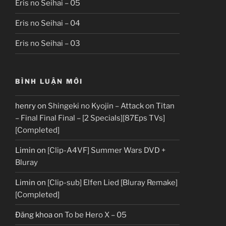
Eris no Seihai – 05
Eris no Seihai – 04
Eris no Seihai – 03
BÌNH LUẬN MỚI
henry
on
Shingeki no Kyojin – Attack on Titan
– Final Final Final – [2 Specials][87Eps TVs]
[Completed]
Limin
on
[Clip-A4VF] Summer Wars DVD +
Bluray
Limin
on
[Clip-sub] Elfen Lied [Bluray Remake]
[Completed]
Đăng khoa
on
To be Hero X – 05