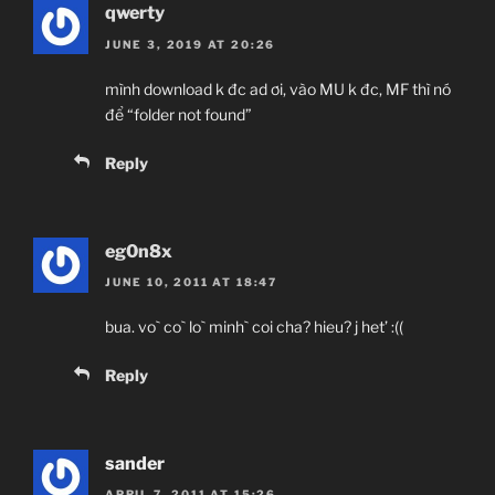
qwerty
JUNE 3, 2019 AT 20:26
mình download k đc ad ơi, vào MU k đc, MF thì nó
để “folder not found”
Reply
eg0n8x
JUNE 10, 2011 AT 18:47
bua. vo` co` lo` minh` coi cha? hieu? j het’ :((
Reply
sander
APRIL 7, 2011 AT 15:26