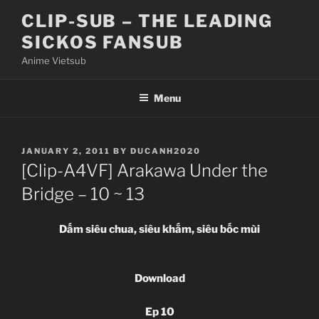
Skip
CLIP-SUB – THE LEADING
to
SICKOS FANSUB
content
Anime Vietsub
Menu
POSTED
JANUARY 2, 2011
BY
DUCANH2020
ON
[Clip-A4VF] Arakawa Under the
Bridge – 10 ~ 13
Dấm siêu chua, siêu khắm, siêu bốc mùi
Download
Ep 10