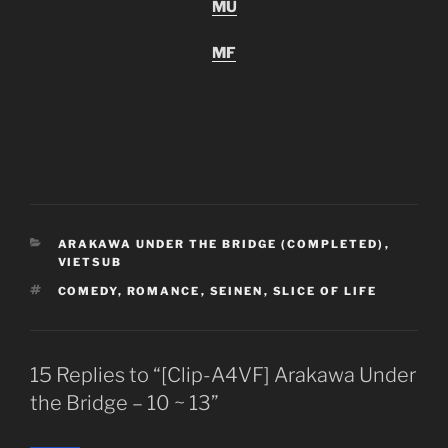
MU
MF
CATEGORIES
ARAKAWA UNDER THE BRIDGE (COMPLETED)
,
VIETSUB
TAGS
COMEDY
,
ROMANCE
,
SEINEN
,
SLICE OF LIFE
15 Replies to “[Clip-A4VF] Arakawa Under
the Bridge – 10 ~ 13”