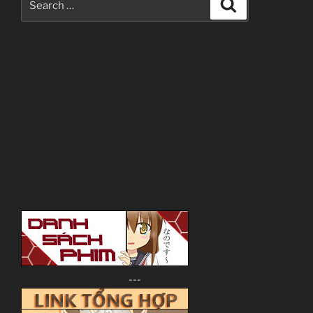
Search
for:
---