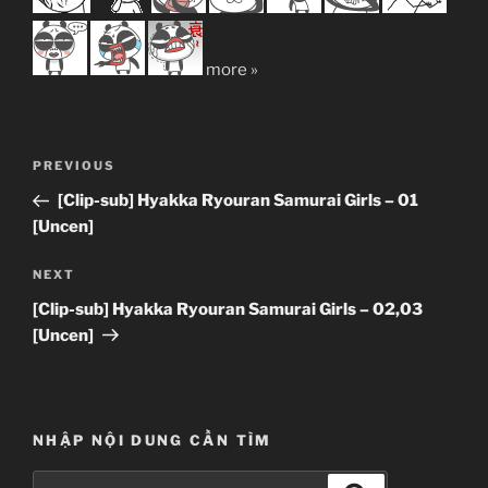
more »
Post
Previous
PREVIOUS
navigation
Post
[Clip-sub] Hyakka Ryouran Samurai Girls – 01
[Uncen]
Next
NEXT
Post
[Clip-sub] Hyakka Ryouran Samurai Girls – 02,03
[Uncen]
NHẬP NỘI DUNG CẦN TÌM
Search