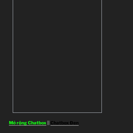
Mở rộng Chatbox
||
Chatbox Đen