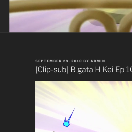
POSTED
SEPTEMBER 28, 2010
BY
ADMIN
ON
[Clip-sub] B gata H Kei Ep 1