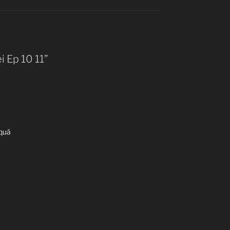
i Ep 10 11”
 quá