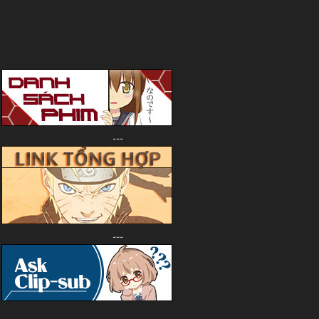
---
---