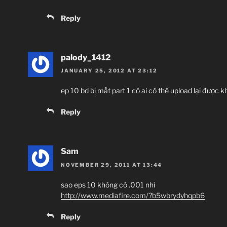
Reply
palody_1412
JANUARY 25, 2012 AT 23:12
ep 10 bd bị mất part 1 có ai có thể upload lại được k
Reply
Sam
NOVEMBER 29, 2011 AT 13:44
sao eps 10 không có .001 nhỉ
http://www.mediafire.com/?b5wbrydyhqpb6
Reply