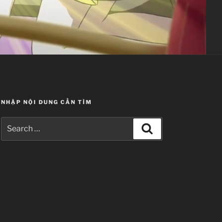
NHẬP NỘI DUNG CẦN TÌM
Search
Search
for: