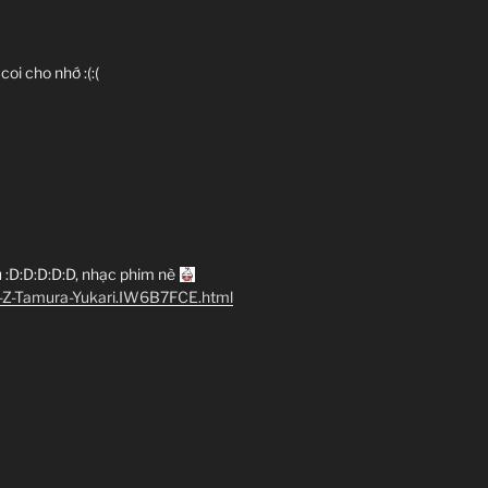
oi cho nhớ :(:(
u :D:D:D:D:D, nhạc phim nè
o-Z-Tamura-Yukari.IW6B7FCE.html