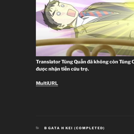
Translator Túng Quẫn đã không còn Túng Q
được nhận tiền cứu trợ.
MultiURL
CATEGORIES
B GATA H KEI (COMPLETED)