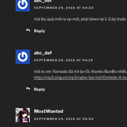
abc_def
SEPTEMBER 29, 2010 AT 04:20
mà lâu quá mới ra ep mới, phải down lại 1-2 ép trước c
Reply
abc_def
SEPTEMBER 29, 2010 AT 04:19
trời ơi, em Yamada đã trở lại rồi, thanks BunBo nhiề
http://mp3.zing.vn/mp3/nghe-bai-hat/Oshiete-A-t
Reply
MostWanted
SEPTEMBER 29, 2010 AT 00:54