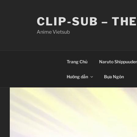
Skip
to
CLIP-SUB – TH
content
Anime Vietsub
Trang Chủ
Naruto Shippuude
Hướng dẫn
Bựa Ngôn