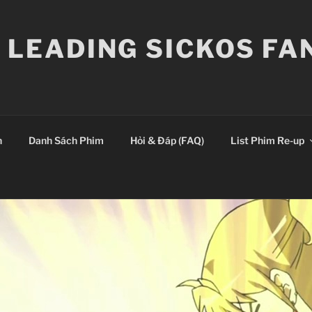
E LEADING SICKOS F
n
Danh Sách Phim
Hỏi & Đáp (FAQ)
List Phim Re-up