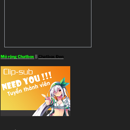
Mở rộng Chatbox
||
Chatbox Đen