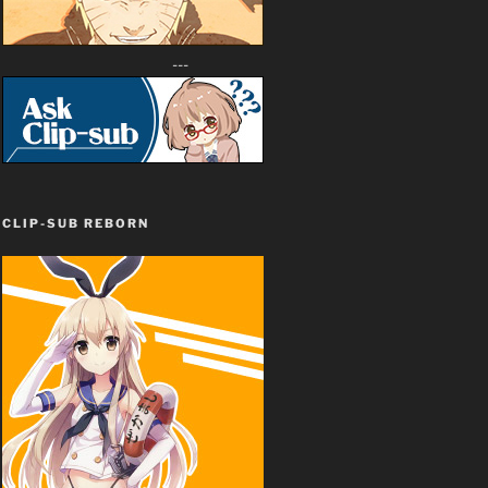
---
CLIP-SUB REBORN