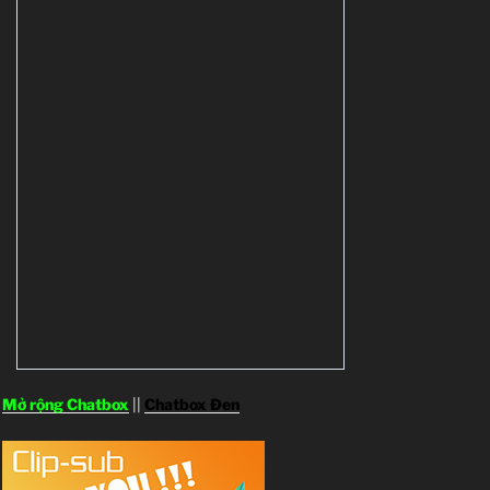
Mở rộng Chatbox
||
Chatbox Đen