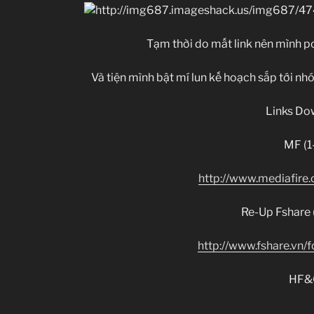
Tạm thời do mất link nên mình pos
Và tiện mình bật mí lun kế hoạch sắp tới nh
Links Do
MF (1
http://www.mediafire
Re-Up Fshare (
http://www.fshare.v
HF&