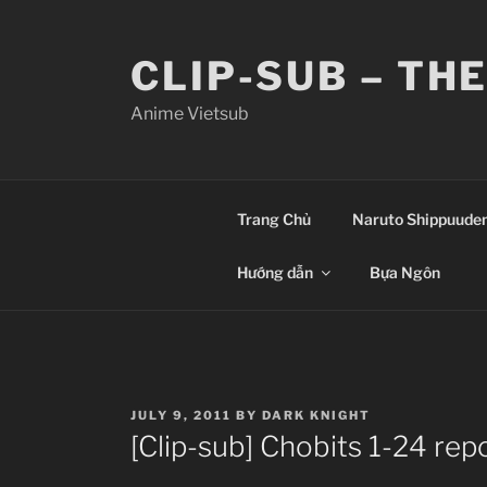
Skip
to
CLIP-SUB – TH
content
Anime Vietsub
Trang Chủ
Naruto Shippuude
Hướng dẫn
Bựa Ngôn
POSTED
JULY 9, 2011
BY
DARK KNIGHT
ON
[Clip-sub] Chobits 1-24 repo