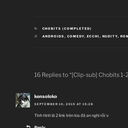
CATEGORIES
CHOBITS (COMPLETED)
TAGS
ANDROIDS
,
COMEDY
,
ECCHI
,
NUDITY
,
RO
16 Replies to “[Clip-sub] Chobits 1-
kensoloko
SEPTEMBER 10, 2015 AT 15:28
Tình hình là 2 link trên kia đã an nghỉ rồi :v
Reply