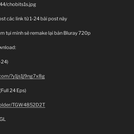
t các link từ 1-24 bài post này
óm tụi mình sẽ remake lại bản Bluray 720p
wnload:
-24)
.com/?y1js1j9ng7x8g
Full 24 Eps)
n/folder/TGW4852D2T
GL