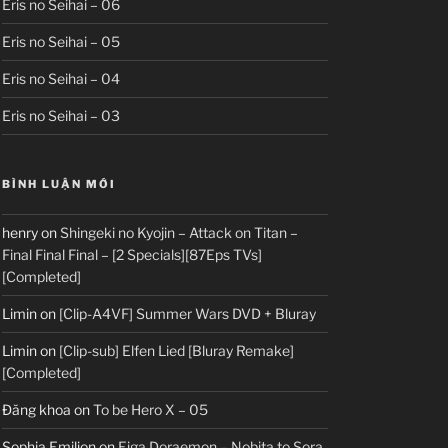
Eris no Seihai – 06
Eris no Seihai – 05
Eris no Seihai – 04
Eris no Seihai – 03
BÌNH LUẬN MỚI
henry
on
Shingeki no Kyojin – Attack on Titan –
Final Final Final – [2 Specials][87Eps TVs]
[Completed]
Limin
on
[Clip-A4VF] Summer Wars DVD + Bluray
Limin
on
[Clip-sub] Elfen Lied [Bluray Remake]
[Completed]
Đăng khoa
on
To be Hero X – 05
Sophia Emilion
on
Eiga Doraemon – Nobita to Sora