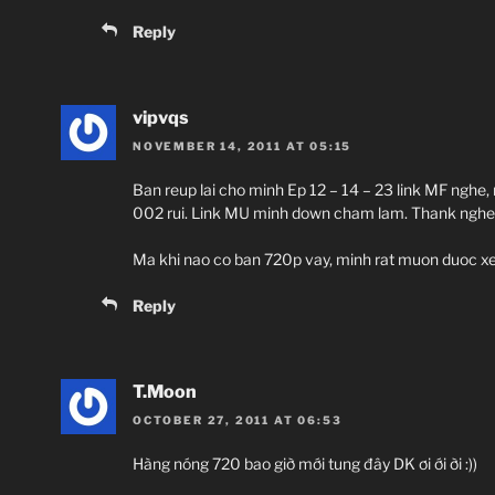
Reply
vipvqs
NOVEMBER 14, 2011 AT 05:15
Ban reup lai cho minh Ep 12 – 14 – 23 link MF nghe,
002 rui. Link MU minh down cham lam. Thank nghe
Ma khi nao co ban 720p vay, minh rat muon duoc xe
Reply
T.Moon
OCTOBER 27, 2011 AT 06:53
Hàng nóng 720 bao giờ mới tung đây DK ơi ới ời :))