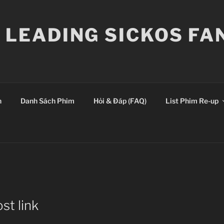
E LEADING SICKOS F
n
Danh Sách Phim
Hỏi & Đáp (FAQ)
List Phim Re-up
st link