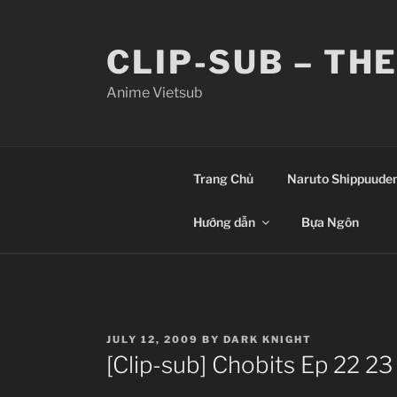
Skip
to
CLIP-SUB – TH
content
Anime Vietsub
Trang Chủ
Naruto Shippuude
Hướng dẫn
Bựa Ngôn
POSTED
JULY 12, 2009
BY
DARK KNIGHT
ON
[Clip-sub] Chobits Ep 22 23