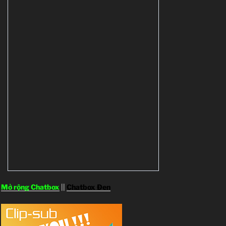
Mở rộng Chatbox
||
Chatbox Đen