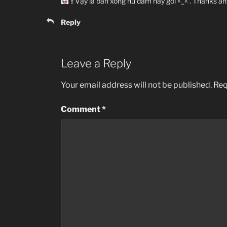
!! Vậy là bán xong hủ dấm này gòi ^_^ . Thanks an
Reply
Leave a Reply
Your email address will not be published.
Req
Comment
*