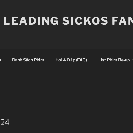
E LEADING SICKOS F
n
Danh Sách Phim
Hỏi & Đáp (FAQ)
List Phim Re-up
 24