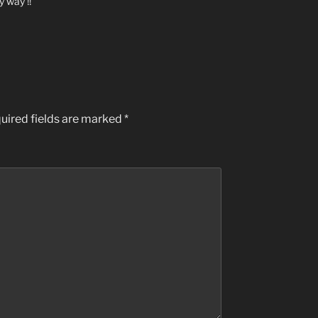
y way !!
uired fields are marked
*