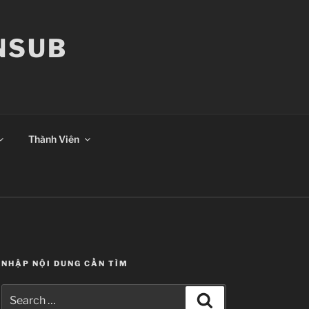
ANSUB
Thành Viên
NHẬP NỘI DUNG CẦN TÌM
Search
Search
for: