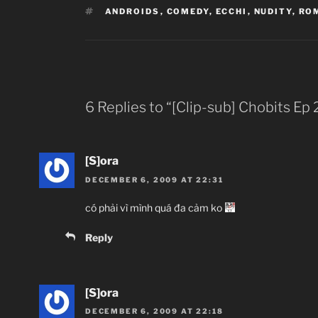
TAGS
ANDROIDS
,
COMEDY
,
ECCHI
,
NUDITY
,
RO
6 Replies to “[Clip-sub] Chobits Ep
[S]ora
DECEMBER 6, 2009 AT 22:31
có phải vì mình quá đa cảm ko
Reply
[S]ora
DECEMBER 6, 2009 AT 22:18