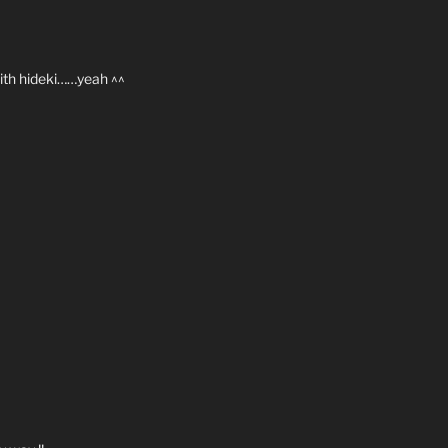
ith hideki……yeah ^^