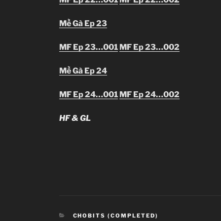
Mề Gà Ep 23
MF Ep 23…001
MF Ep 23…002
Mề Gà Ep 24
MF Ep 24…001
MF Ep 24…002
HF & GL
CATEGORIES
CHOBITS (COMPLETED)