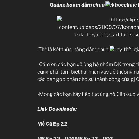
Quăng boom dấm chua
-Thế là kết thúc hàng dấm chua
thời gi
-Cám ơn các bạn đã ủng hộ nhóm DK trong thờ
cũng phải tạm biệt hai nhân vậy dễ thương n
các bạn góp phần cho sự thành công của pj 
-Mong các bạn hãy tiếp tục ủng hộ Clip-sub
Link Downloads:
Mề
Gà Ep 22
MF Ep 22…001
MF Ep 22…002