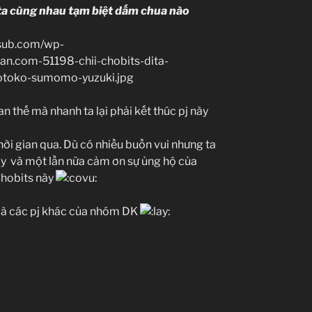
ta cùng nhau tạm biệt dấm chua nào
an thế mà nhanh ta lại phải kết thúc pj này
i gian qua. Dù có nhiều buồn vui nhưng ta
ày và một lần nữa cảm ơn sự ủng hộ của
Chobits này
 và các pj khác của nhóm DK