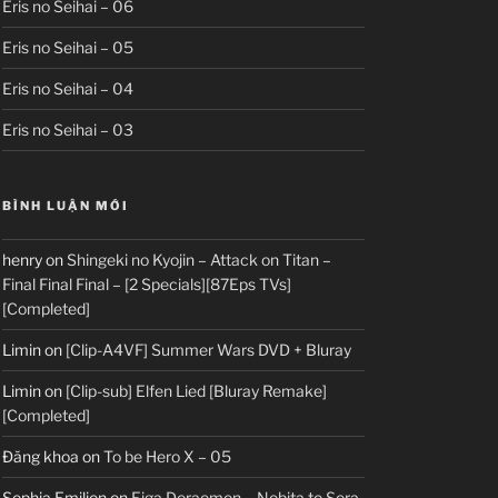
Eris no Seihai – 06
Eris no Seihai – 05
Eris no Seihai – 04
Eris no Seihai – 03
BÌNH LUẬN MỚI
henry
on
Shingeki no Kyojin – Attack on Titan –
Final Final Final – [2 Specials][87Eps TVs]
[Completed]
Limin
on
[Clip-A4VF] Summer Wars DVD + Bluray
Limin
on
[Clip-sub] Elfen Lied [Bluray Remake]
[Completed]
Đăng khoa
on
To be Hero X – 05
Sophia Emilion
on
Eiga Doraemon – Nobita to Sora