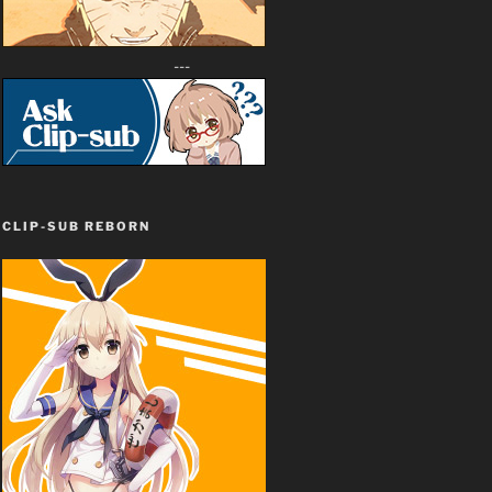
---
CLIP-SUB REBORN