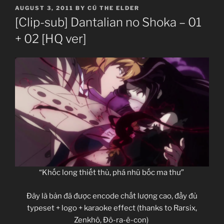
POSTED
AUGUST 3, 2011
BY
CÚ THE ELDER
ON
[Clip-sub] Dantalian no Shoka – 01
+ 02 [HQ ver]
“Khốc long thiết thủ, phá nhũ bốc ma thư”
Đây là bản đã được encode chất lượng cao, đầy đủ
typeset + logo + karaoke effect (thanks to Rarsix,
Zenkhô, Đô-ra-ê-con)