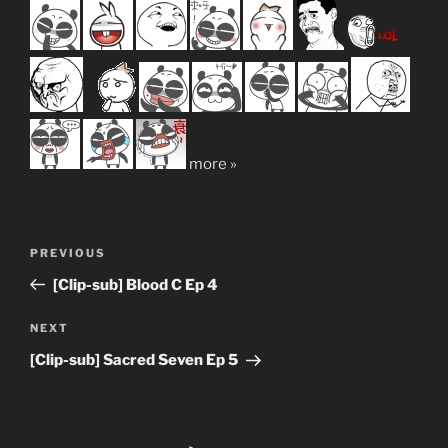
more »
Post
Previous
PREVIOUS
navigation
Post
[Clip-sub] Blood C Ep 4
Next
NEXT
Post
[Clip-sub] Sacred Seven Ep 5