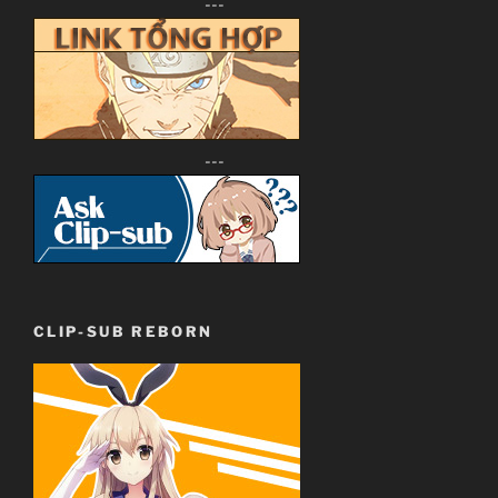
---
---
CLIP-SUB REBORN