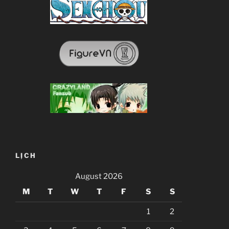
LỊCH
August 2026
M
T
W
T
F
S
S
1
2