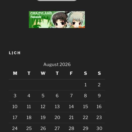
LỊCH
August 2026
M
T
W
T
F
S
S
1
2
3
4
5
6
7
8
9
10
11
12
13
14
15
16
17
18
19
20
21
22
23
24
25
26
27
28
29
30