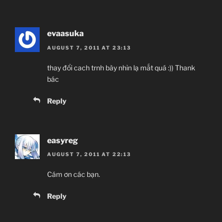
evaasuka
AUGUST 7, 2011 AT 23:13
thay đổi cach trnh bày nhỉn lạ mắt quá :)) Thank
bác
Reply
easyreg
AUGUST 7, 2011 AT 22:13
Cám ơn các bạn.
Reply