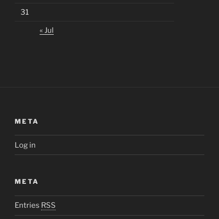
31
« Jul
META
Log in
META
Entries
RSS