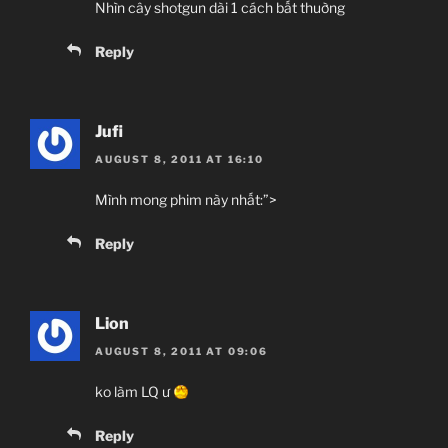
Nhìn cây shotgun dài 1 cách bất thuờng
Reply
Jufi
AUGUST 8, 2011 AT 16:10
Mình mong phim này nhất:”>
Reply
Lion
AUGUST 8, 2011 AT 09:06
ko làm LQ ư
Reply