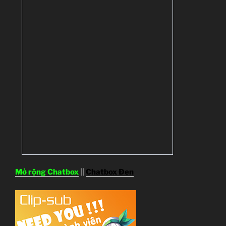
Mở rộng Chatbox
||
Chatbox Đen