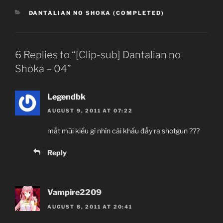
CATEGORIES
DANTALIAN NO SHOKA (COMPLETED)
6 Replies to “[Clip-sub] Dantalian no
Shoka – 04”
Legendbk
AUGUST 9, 2011 AT 07:22
mắt mũi kiểu gì nhìn cái khẩu đấy ra shotgun ???
Reply
Vampire2209
AUGUST 8, 2011 AT 20:41