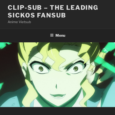
Skip
CLIP-SUB – THE LEADING
to
SICKOS FANSUB
content
Anime Vietsub
Menu