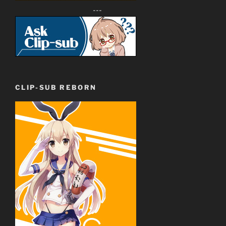
---
CLIP-SUB REBORN